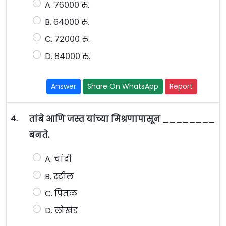
A. ७६००० रु.
B. ६४००० रु.
C. ७२००० रु.
D. ८४००० रु.
Answer
Share On WhatsApp
Report
4.
तांबे आणि जस्त यांच्या मिश्रणापासून ________
बनते.
A. चांदी
B. स्टील
C. पितळ
D. लोखंड