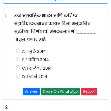
1.
उच्च माध्यमिक शाळा आणि कनिष्ठ
महाविद्यालयबाबत कायम विना अनुदानित
मुक्तीच्या निर्णयाची अंमलबजावणी ______
पासून होणार आहे.
A. १ जुलै २०१४
B. १ एप्रिल २०१४
C. १ सप्टेंबर २०१४
D. १ जाने २०१४
Answer
Share On WhatsApp
Report
2.