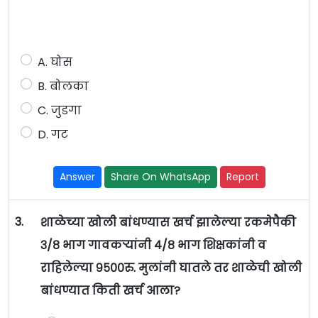
A. घोस
B. बोलका
C. जुडगा
D. गट
Answer
Share On WhatsApp
Report
3.
शाळेच्या खोली बांधण्यास खर्च झालेल्या रकमेपैकी
३/८ भाग गावकऱ्यांनी ४/८ भाग शिक्षकांनी व
राहिलेल्या ९५००रु. मुलांनी घातले तर शाळेची खोली
बांधण्यात किती खर्च आला?