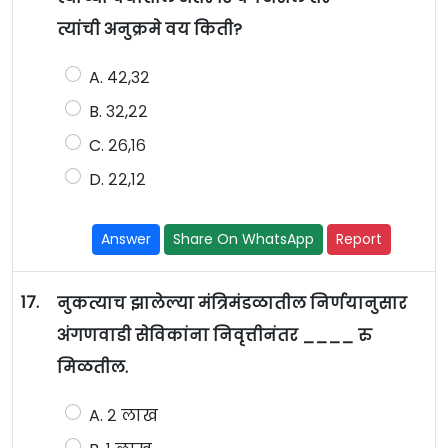
त्यांची अनुक्रमे वय किती?
A. ४२,३२
B. ३२,२२
C. २६,१६
D. २२,१२
Answer
Share On WhatsApp
Report
17.
नुकत्याच झालेल्या मंत्रिमंडळातील निर्णयानुसार
अंगणवाडी सेविकांना निवृत्तीनंतर ____ रु
मिळतील.
A. २ लाख