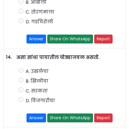
B. आंबोली
C. तोरणमाला
D. गडचिरोली
Answer
Share On WhatsApp
Report
14.
असा सांधा पायातील घोड्याजवळ असतो.
A. उखळेचा
B. खिळीचा
C. सरकता
D. विजगारीचा
Answer
Share On WhatsApp
Report