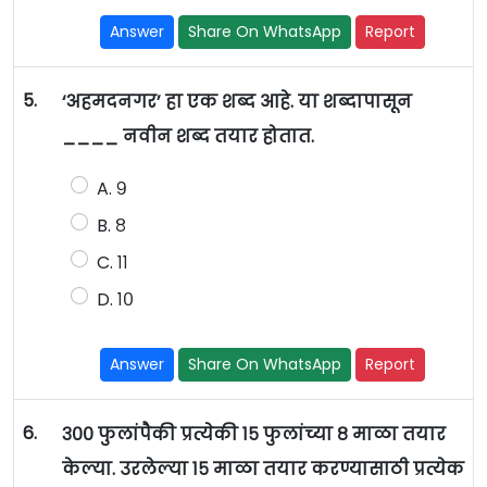
Answer
Share On WhatsApp
Report
5.
‘अहमदनगर’ हा एक शब्द आहे. या शब्दापासून
____ नवीन शब्द तयार होतात.
A. ९
B. ८
C. ११
D. १०
Answer
Share On WhatsApp
Report
6.
३०० फुलांपैकी प्रत्येकी १५ फुलांच्या ८ माळा तयार
केल्या. उरलेल्या १५ माळा तयार करण्यासाठी प्रत्येक