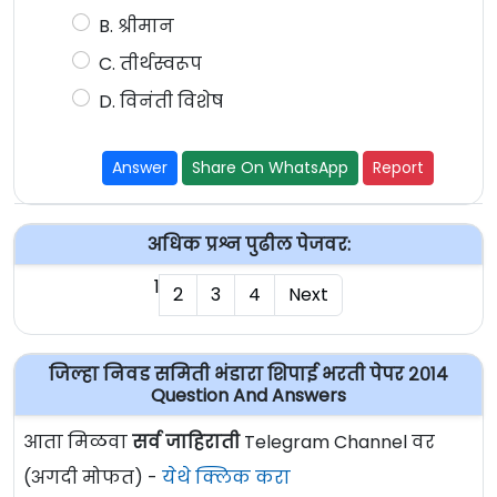
B. श्रीमान
C. तीर्थस्वरूप
D. विनंती विशेष
Answer
Share On WhatsApp
Report
अधिक प्रश्न पुढील पेजवर:
1
2
3
4
Next
जिल्हा निवड समिती भंडारा शिपाई भरती पेपर २०१४
Question And Answers
आता मिळवा
सर्व जाहिराती
Telegram Channel वर
(अगदी मोफत) -
येथे क्लिक करा