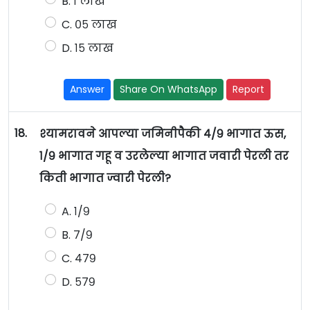
B. १ लाख
C. ०५ लाख
D. १५ लाख
Answer
Share On WhatsApp
Report
18.
श्यामरावने आपल्या जमिनीपैकी ४/९ भागात ऊस,
१/९ भागात गहू व उरलेल्या भागात जवारी पेरली तर
किती भागात ज्वारी पेरली?
A. १/९
B. ७/९
C. ४७९
D. ५७९