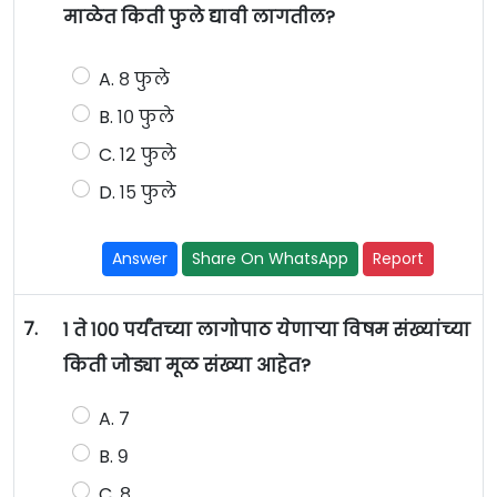
माळेत किती फुले द्यावी लागतील?
A. ८ फुले
B. १० फुले
C. १२ फुले
D. १५ फुले
Answer
Share On WhatsApp
Report
7.
१ ते १०० पर्यंतच्या लागोपाठ येणाऱ्या विषम संख्यांच्या
किती जोड्या मूळ संख्या आहेत?
A. ७
B. ९
C. ८