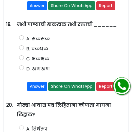
Answer
Share On WhatsApp
Report
19.
जशी पाण्याची खळखळ तशी रक्ताची ______
A. सळसळ
B. घळघळ
C. भळभळ
D. खणखण
Answer
Share On WhatsApp
Report
20.
मोठ्या भावास पत्र लिहिताना कोणता मायना
लिहाल?
A. तिर्थरुप