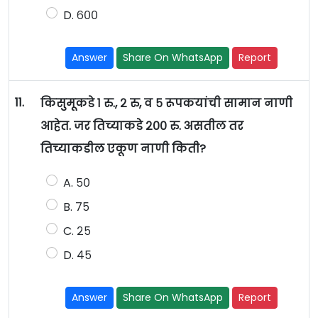
D. ६००
Answer
Share On WhatsApp
Report
11.
किसुमूकडे १ रु., २ रु, व ५ रूपकयांची सामान नाणी
आहेत. जर तिच्याकडे २०० रु. असतील तर
तिच्याकडील एकूण नाणी किती?
A. ५०
B. ७५
C. २५
D. ४५
Answer
Share On WhatsApp
Report