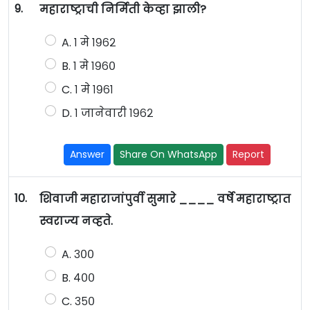
9.
महाराष्ट्राची निर्मिती केव्हा झाली?
A. १ मे १९६२
B. १ मे १९६०
C. १ मे १९६१
D. १ जानेवारी १९६२
Answer
Share On WhatsApp
Report
10.
शिवाजी महाराजांपुर्वी सुमारे ____ वर्षे महाराष्ट्रात
स्वराज्य नव्हते.
A. ३००
B. ४००
C. ३५०