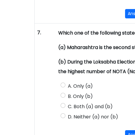
An
7.
Which one of the following stat
(a) Maharashtra is the second st
(b) During the Loksabha Electi
the highest number of NOTA (No
A. Only (a)
B. Only (b)
C. Both (a) and (b)
D. Neither (a) nor (b)
An