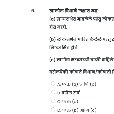
6.
खालील विधाने लक्षात घ्या :
(a) राज्यसभेत मांडलेले परंतु लो
होत नाही.
(b) लोकसभेने पारित केलेले परंतु
निष्कासित होते.
(c) मागील सरकारची बाकी राहिलेल
वरीलपैकी कोणते विधान/कोणती व
A. फक्त (a) आणि (b)
B. वरील सर्व
C. फक्त (c)
D. फक्त (b) आणि (c)