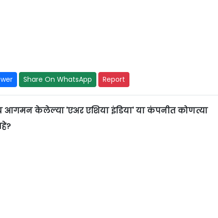
swer
Share On WhatsApp
Report
नच आगमन केलेल्या 'एअर एशिया इंडिया' या कंपनीत कोणत्या
हे?