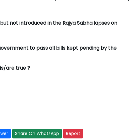
 but not introduced in the Rajya Sabha lapses on
government to pass all bills kept pending by the
is/are true ?
swer
Share On WhatsApp
Report