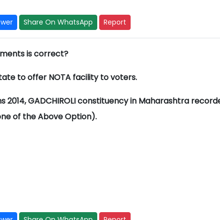
swer
Share On WhatsApp
Report
ements is correct?
ate to offer NOTA facility to voters.
ons 2014, GADCHIROLI constituency in Maharashtra record
ne of the Above Option).
swer
Share On WhatsApp
Report