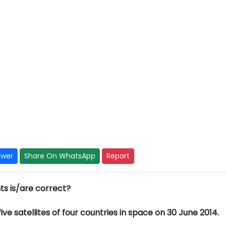
swer
Share On WhatsApp
Report
ts is/are correct?
ive satellites of four countries in space on 30 June 2014.