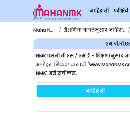
जाहिराती
परीक्षे
Maha NMK
शैक्षणिक पात्रतेनुसार जाहिराती
एम.बी.बी.ए
NMK एम.बी.बी.एस / एम.डी - शिक्षणानुसार ज
अपडेट्स मिळवण्यासाठी
"www.MahaNMK.c
NMK" असे सर्च करा.
जाहिराती