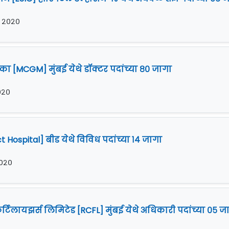
र २०२०
ा [MCGM] मुंबई येथे डॉक्टर पदांच्या ८० जागा
२०२०
ct Hospital] बीड येथे विविध पदांच्या १४ जागा
 २०२०
फर्टिलायझर्स लिमिटेड [RCFL] मुंबई येथे अधिकारी पदांच्या ०५ ज