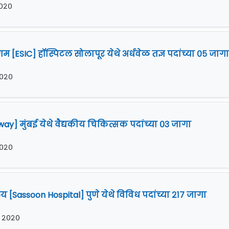
 २०२०
म [ESIC] हॉस्पिटल सोलापूर येथे अर्धवेळ तज्ञ पदांच्या ०५ जाग
 २०२०
ilway] मुंबई येथे वैद्यकीय चिकित्सक पदांच्या ०३ जागा
 २०२०
य [Sassoon Hospital] पुणे येथे विविध पदांच्या २१७ जागा
र २०२०