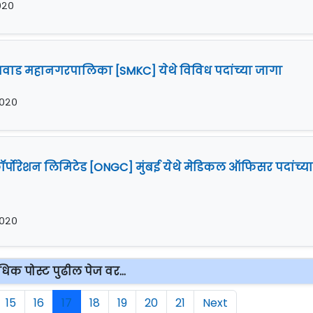
२०२०
ाड महानगरपालिका [SMKC] येथे विविध पदांच्या जागा
 २०२०
्पोरेशन लिमिटेड [ONGC] मुंबई येथे मेडिकल ऑफिसर पदांच्या
 २०२०
िक पोस्ट पुढील पेज वर...
15
16
17
18
19
20
21
Next