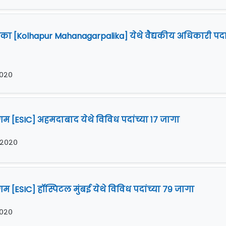
ा [Kolhapur Mahanagarpalika] येथे वैद्यकीय अधिकारी पदां
 २०२०
गम [ESIC] अहमदाबाद येथे विविध पदांच्या १७ जागा
र २०२०
म [ESIC] हॉस्पिटल मुंबई येथे विविध पदांच्या ७९ जागा
 २०२०