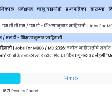
चे निकाल
प्रवेशपत्र
चालू घडामोडी
प्रश्नपत्रिका
बातम्या
द
एम.बी.बी.एस / एम.डी - शिक्षणानुसार जाहिराती | Jobs For MBB
स / एम.डी - शिक्षणानुसार जाहिराती
ाहिराती | Jobs For MBBS / MD 2026:
नवीन जाहिरातींचे सर्वा
om"
या संकेतस्थळाला दररोज भेट द्या
किंवा गूगल वर नेहमी "
निकाल
1671 Results Found