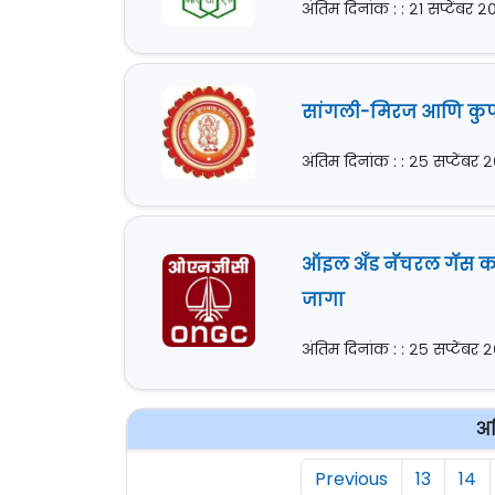
अंतिम दिनांक : : २१ सप्टेंबर 
सांगली-मिरज आणि कुपव
अंतिम दिनांक : : २५ सप्टेंबर
ऑइल अँड नॅचरल गॅस कॉर
जागा
अंतिम दिनांक : : २५ सप्टेंबर
अध
Previous
13
14