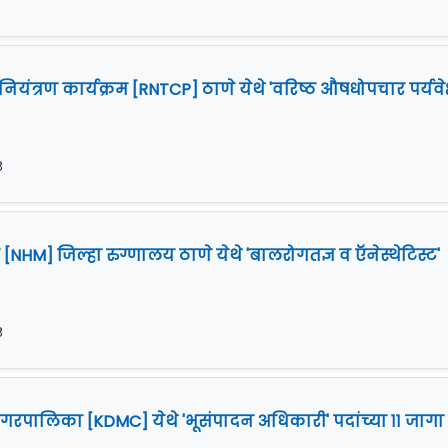
ग नियंत्रण कार्यक्रम [RNTCP] ठाणे येथे 'वरिष्ठ औषधोपचार पर्यवे
८
 [NHM] जिल्हा रुग्णालय ठाणे येथे 'बालरोगतज्ञ व ऍनेस्थेटिस्ट'
८
रपालिका [KDMC] येथे 'भूसंपादन अधिकारी' पदांच्या ११ जागा