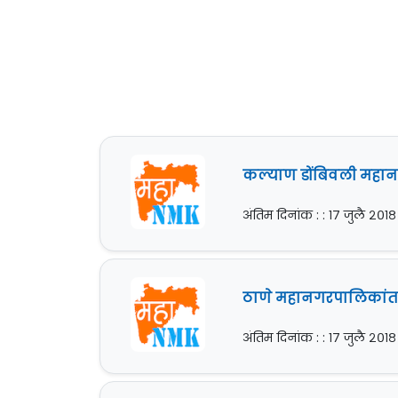
कल्याण डोंबिवली महान
अंतिम दिनांक : : १७ जुलै २०१८
ठाणे महानगरपालिकांतर्ग
अंतिम दिनांक : : १७ जुलै २०१८