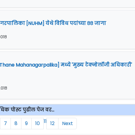
गरपालिका [NUHM] येथे विविध पदांच्या ८८ जागा
 २०१८
ane Mahanagarpalika] मध्ये 'मुख्य टेक्नोलॉजी अधिकारी'
 २०१८
िक पोस्ट पुढील पेज वर...
11
7
8
9
10
12
Next