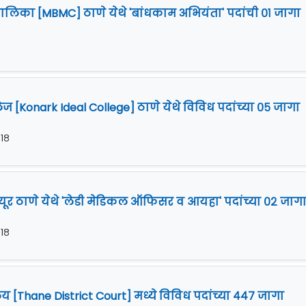
लिका [MBMC] ठाणे येथे 'बांधकाम अभियंता' पदांची ०१ जागा
[Konark Ideal College] ठाणे येथे विविध पदांच्या ०५ जागा
०१८
र ठाणे येथे 'लेडी मेडिकल ऑफिसर व आयहा' पदांच्या ०२ जाग
०१८
लय [Thane District Court] मध्ये विविध पदांच्या ४४७ जागा