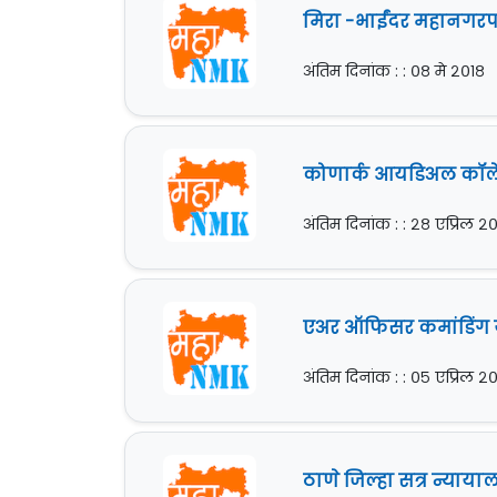
मिरा -भाईंदर महानगरपा
अंतिम दिनांक : : ०८ मे २०१८
कोणार्क आयडिअल कॉलेज 
अंतिम दिनांक : : २८ एप्रिल २
एअर ऑफिसर कमांडिंग यू
अंतिम दिनांक : : ०५ एप्रिल २
ठाणे जिल्हा सत्र न्याया