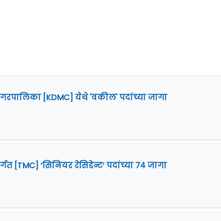
गरपालिका [KDMC] येथे 'वकील' पदांच्या जागा
त [TMC] ‘सिनियर रेसिडेन्ट’ पदांच्या ७४ जागा