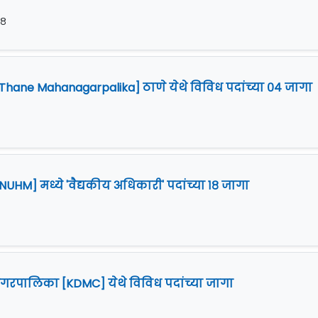
१८
ane Mahanagarpalika] ठाणे येथे विविध पदांच्या ०४ जागा
HM] मध्ये 'वैद्यकीय अधिकारी' पदांच्या १८ जागा
गरपालिका [KDMC] येथे विविध पदांच्या जागा