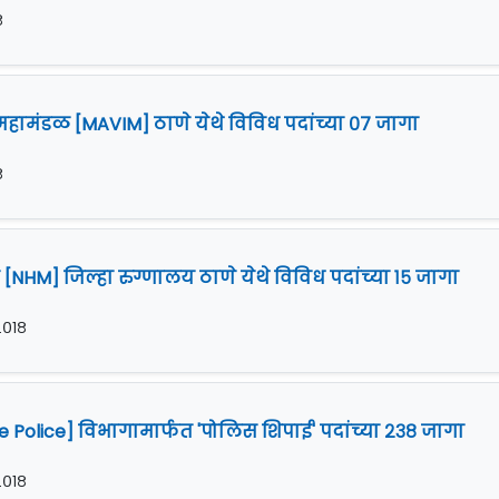
८
ामंडळ [MAVIM] ठाणे येथे विविध पदांच्या ०७ जागा
८
 [NHM] जिल्हा रुग्णालय ठाणे येथे विविध पदांच्या १५ जागा
 २०१८
 Police] विभागामार्फत 'पोलिस शिपाई' पदांच्या २३८ जागा
 २०१८