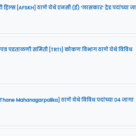
री हिल्स [AFSKH] ठाणे येथे एनसी (ई) ‘लासकार’ ट्रेड पदांच्या ज
णपत्र पडताळणी समिती [TRTI] कोकण विभाग ठाणे येथे विविध
ane Mahanagarpalika] ठाणे येथे विविध पदांच्या ०४ जागा