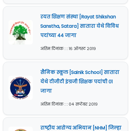
रयत शिक्षण संस्था [Rayat Shikshan
Sanstha, Satara] सातारा येथे विविध
पदांच्या ४४ जागा
अंतिम दिनांक : : १६ ऑगस्ट २०१९
सैनिक स्कूल [Sainik School] सातारा
येथे टीजीटी इंग्रजी शिक्षक पदांची ०१
जागा
अंतिम दिनांक : : ०४ सप्टेंबर २०१९
राष्ट्रीय आरोग्य अभियान [NHM] जिल्हा