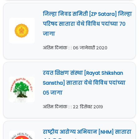
जिल्हा निवड समिती [ZP Satara] जिल्हा
परिषद सातारा येथे विविध पदांच्या ७०
जागा
अंतिम दिनांक : : ०६ जानेवारी २०२०
रयत शिक्षण संस्था [Rayat Shikshan
Sanstha] सातारा येथे विविध पदांच्या
०५ जागा
अंतिम दिनांक : : २२ डिसेंबर २०१९
राष्ट्रीय आरोग्य अभियान [NHM] सातारा