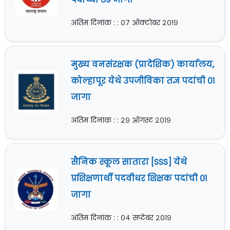
अंतिम दिनांक : : ०७ ऑक्टोबर २०१९
मुख्य वनसंरक्षक (प्रादेशिक) कार्यालय,
कोल्हापूर येथे उपजीविका तज्ञ पदांची ०१
जागा
अंतिम दिनांक : : २९ ऑगस्ट २०१९
सैनिक स्कूल सातारा [SSS] येथे
प्रशिक्षणार्थी पदवीधर शिक्षक पदांची ०१
जागा
अंतिम दिनांक : : ०४ सप्टेंबर २०१९