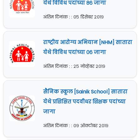
येथे विविध पदांच्या ८६ जागा
अंतिम दिनांक : : ०५ डिसेंबर २०१९
राष्ट्रीय आरोग्य अभियान [NHM] सातारा
येथे विविध पदांच्या ०६ जागा
अंतिम दिनांक : : २५ नोव्हेंबर २०१९
सैनिक स्कूल [Sainik School] सातारा
येथे प्रशिक्षित पदवीधर शिक्षक पदांच्या
जागा
अंतिम दिनांक : : ०९ ऑक्टोबर २०१९