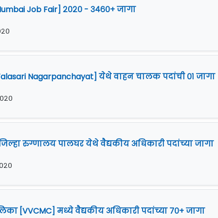
Mumbai Job Fair] २०२० - ३४६०+ जागा
२०२०
lasari Nagarpanchayat] येथे वाहन चालक पदांची ०१ जागा
२०२०
िल्हा रुग्णालय पालघर येथे वैद्यकीय अधिकारी पदांच्या जागा
२०२०
का [VVCMC] मध्ये वैद्यकीय अधिकारी पदांच्या ७०+ जागा