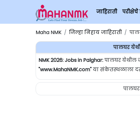
जाहिराती
परीक्षे
Maha NMK
जिल्हा निहाय जाहिराती
पालघ
पालघर येथी
NMK 2026: Jobs in Palghar:
पालघर येथील जा
"www.MahaNMK.com"
या संकेतस्थळाला दरर
पालघर 