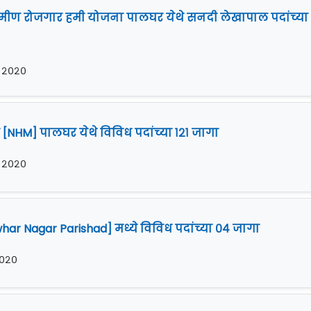
य ग्रामीण रोजगार हमी योजना पालघर येथे सनदी लेखापाल पदांच्या
र २०२०
न [NHM] पालघर येथे विविध पदांच्या १२१ जागा
र २०२०
har Nagar Parishad] मध्ये विविध पदांच्या ०४ जागा
 २०२०