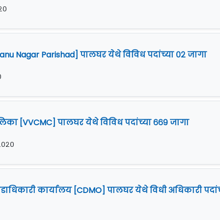
०२०
nu Nagar Parishad] पालघर येथे विविध पदांच्या ०२ जागा
०
का [VVCMC] पालघर येथे विविध पदांच्या ६६९ जागा
ी २०२०
दंडाधिकारी कार्यालय [CDMO] पालघर येथे विधी अधिकारी पदांच