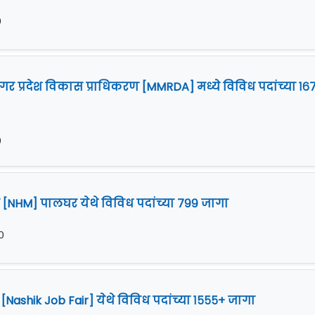
०
गर प्रदेश विकास प्राधिकरण [MMRDA] मध्ये विविध पदांच्या १६
०
न [NHM] पालघर येथे विविध पदांच्या ७९९ जागा
०
ashik Job Fair] येथे विविध पदांच्या १५५५+ जागा