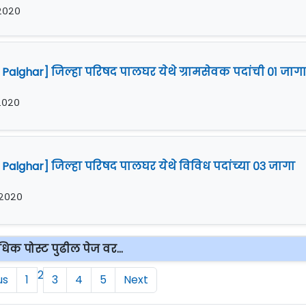
ी २०२०
Palghar] जिल्हा परिषद पालघर येथे ग्रामसेवक पदांची ०१ जाग
 २०२०
Palghar] जिल्हा परिषद पालघर येथे विविध पदांच्या ०३ जागा
ी २०२०
िक पोस्ट पुढील पेज वर...
2
us
1
3
4
5
Next