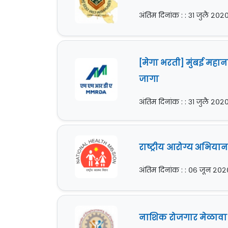
अंतिम दिनांक : : ३१ जुलै २०२
[मेगा भरती] मुंबई महान
जागा
अंतिम दिनांक : : ३१ जुलै २०२
राष्ट्रीय आरोग्य अभिया
अंतिम दिनांक : : ०६ जून २०२
नाशिक रोजगार मेळावा [N