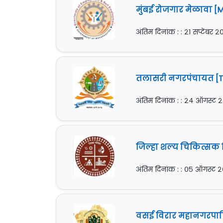
मुंबई रोजगार मेळावा [
अंतिम दिनांक : : २१ सप्टेंबर 
तलासरी नगरपंचायत [Ta
अंतिम दिनांक : : २४ ऑगस्ट 
जिल्हा शल्य चिकित्सक ज
अंतिम दिनांक : : ०५ ऑगस्ट 
वसई विरार महानगरपालि