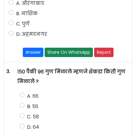
A. औरंगाबाद
B. नाशिक
C. पुणे
D. अहमदनगर
Answer
Share On WhatsApp
Report
3.
१५० पैकी ९६ गुण मिळाले म्हणजे शेकडा किती गुण
मिळाले ?
A. ६६
B. ५६
C. ५८
D. ६४