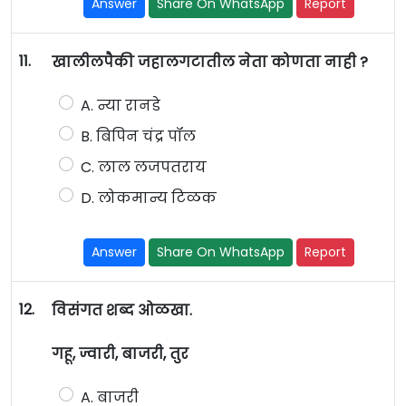
Answer
Share On WhatsApp
Report
11.
खालीलपैकी जहालगटातील नेता कोणता नाही ?
A. न्या रानडे
B. बिपिन चंद्र पॉल
C. लाल लजपतराय
D. लोकमान्य टिळक
Answer
Share On WhatsApp
Report
12.
विसंगत शब्द ओळखा.
गहू, ज्वारी, बाजरी, तुर
A. बाजरी