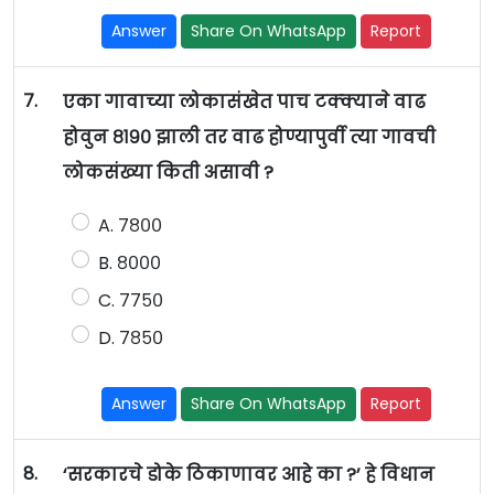
Answer
Share On WhatsApp
Report
7.
एका गावाच्या लोकासंखेत पाच टक्क्याने वाढ
होवुन ८१९० झाली तर वाढ होण्यापुर्वी त्या गावची
लोकसंख्या किती असावी ?
A. ७८००
B. ८०००
C. ७७५०
D. ७८५०
Answer
Share On WhatsApp
Report
8.
‘सरकारचे डोके ठिकाणावर आहे का ?’ हे विधान