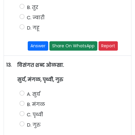
B. तुर
C. ज्वारी
D. गहू
Answer
Share On WhatsApp
Report
13.
विसंगत शब्द ओळखा.
सुर्य, मंगळ, पृथ्वी, गुरु
A. सुर्य
B. मंगळ
C. पृथ्वी
D. गुरु