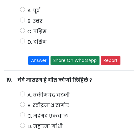
A. पूर्व
B. उत्तर
C. पश्चिम
D. दक्षिण
Answer
Share On WhatsApp
Report
19.
वंदे मातरम हे गीत कोणी लिहिले ?
A. बंकीमचंद्र चटर्जी
B. रवींद्रनाथ टागोर
C. महंमद एकबाल
D. महात्मा गांधी