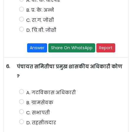
A. वा. क. घोरपडे
B. प्र. के. अन्ने
C. रा.ग. जोशी
D. चि.वी. जोशी
Answer
Share On WhatsApp
Report
6.
पंचायत समितीचा प्रमुख शासकीय अधिकारी कोण
?
A. गटविकास अधिकारी
B. ग्रामसेवक
C. सभापती
D. तहसीलदार