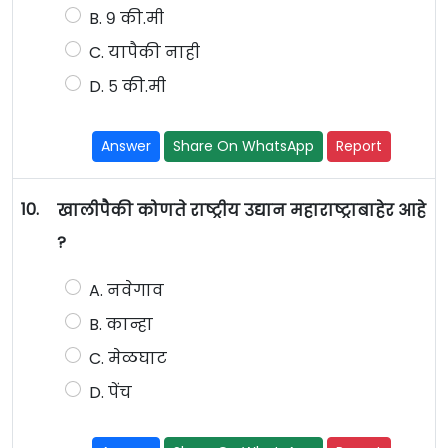
B. ९ की.मी
C. यापैकी नाही
D. ५ की.मी
Answer
Share On WhatsApp
Report
10.
खालीपैकी कोणते राष्ट्रीय उद्यान महाराष्ट्राबाहेर आहे
?
A. नवेगाव
B. कान्हा
C. मेळघाट
D. पेंच