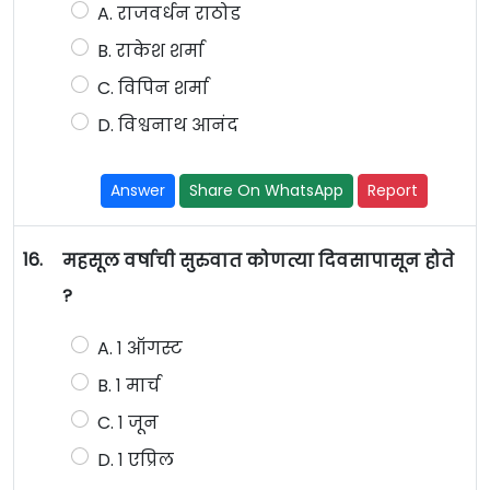
A. राजवर्धन राठोड
B. राकेश शर्मा
C. विपिन शर्मा
D. विश्वनाथ आनंद
Answer
Share On WhatsApp
Report
16.
महसूल वर्षाची सुरुवात कोणत्या दिवसापासून होते
?
A. १ ऑगस्ट
B. १ मार्च
C. १ जून
D. १ एप्रिल