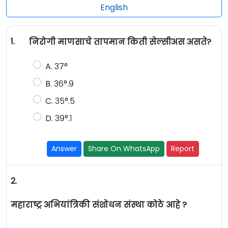
English
1.
निरोगी माणसाचे तापमान किती सेल्सीअस असते?
A. ३७°
B. ३६°.९
C. ३५°.५
D. ३९°.१
Answer
Share On WhatsApp
Report
2.
महाराष्ट्र अभियांत्रिकी संशोधन संस्था कोठे आहे ?