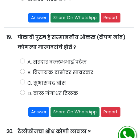
Answer
Share On WhatsApp
Report
19.
पोलादी पुरुष हे सन्माननीय ओळख (टोपण नांव)
कोणत्या मान्यवरांचे होते ?
A. सरदार वल्लभभाई पटेल
B. विनायक दामोदर सावरकर
C. सुभासचंद्र बोस
D. बाळ गंगाधर टिळक
Answer
Share On WhatsApp
Report
20.
टेलीफोनचा शोध कोणी लावला ?