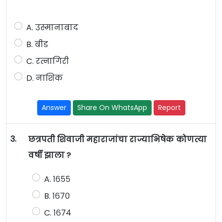
A. उस्मानाबाद
B. बीड
C. रत्नागिरी
D. नाशिक
Answer
Share On WhatsApp
Report
3.
छत्रपती शिवाजी महाराजांचा राज्याभिषेक कोणत्या
वर्षी झाला ?
A. १६५५
B. १६७०
C. १६७४