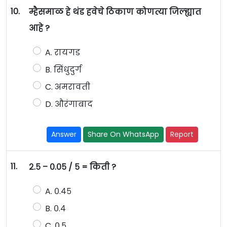
10.
म्हैसमाळ हे थंड हवेचे ठिकाण कोणत्या जिल्ह्यात
आहे ?
A. रायगड
B. सिंधुदुर्ग
C. अमरावती
D. औरंगाबाद
Answer
Share On WhatsApp
Report
11.
२.५ – ०.०५ / ५ = किती ?
A. ०.४५
B. ०.४
C. ०.५