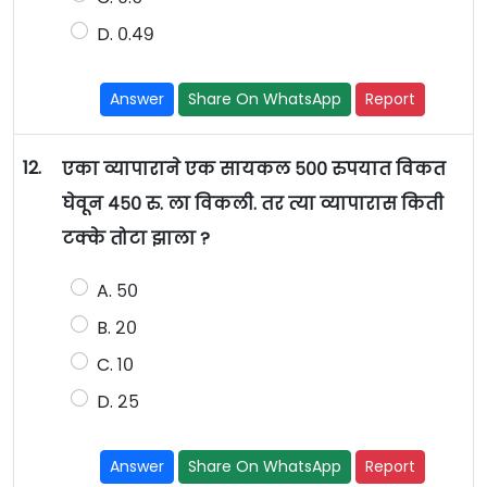
D. ०.४९
Answer
Share On WhatsApp
Report
12.
एका व्यापाराने एक सायकल ५०० रुपयात विकत
घेवून ४५० रु. ला विकली. तर त्या व्यापारास किती
टक्के तोटा झाला ?
A. ५०
B. २०
C. १०
D. २५
Answer
Share On WhatsApp
Report