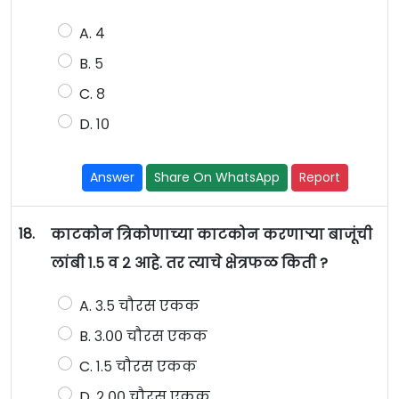
A. ४
B. ५
C. ८
D. १०
Answer
Share On WhatsApp
Report
18.
काटकोन त्रिकोणाच्या काटकोन करणाऱ्या बाजूंची
लांबी १.५ व २ आहे. तर त्याचे क्षेत्रफळ किती ?
A. ३.५ चौरस एकक
B. ३.०० चौरस एकक
C. १.५ चौरस एकक
D. २.०० चौरस एकक