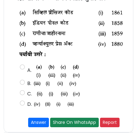
A.
B.
C.
D.
Answer
Share On WhatsApp
Report