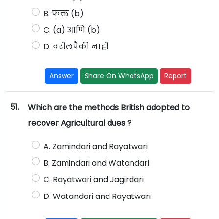
B. फक्त (b)
C. (a) आणि (b)
D. वरीलपैकी नाही
Answer
Share On WhatsApp
Report
51.
Which are the methods British adopted to
recover Agricultural dues ?
A. Zamindari and Rayatwari
B. Zamindari and Watandari
C. Rayatwari and Jagirdari
D. Watandari and Rayatwari