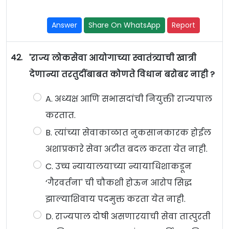
Answer
Share On WhatsApp
Report
42.
'राज्य लोकसेवा आयोगाच्या स्वातंत्र्याची खात्री
देणान्या तरतुदींबाबत कोणते विधान बरोबर नाही ?
A. अध्यक्ष आणि सभासदांची नियुक्ती राज्यपाल
करतात.
B. त्यांच्या सेवाकाळात नुकसानकारक होईल
अशाप्रकारे सेवा अटीत बदल करता येत नाही.
C. उच्च न्यायालयाच्या न्यायाधिशाकडून
‘गैरवर्तना' ची चौकशी होऊन आरोप सिद्ध
झाल्याशिवाय पदमुक्त करता येत नाही.
D. राज्यपाल दोषी असणारयाची सेवा तात्पुरती