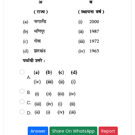
A.
B.
C.
D.
Answer
Share On WhatsApp
Report