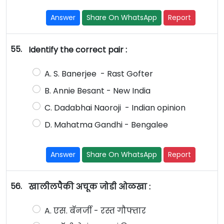
Answer
Share On WhatsApp
Report
55.
Identify the correct pair :
A. S. Banerjee - Rast Gofter
B. Annie Besant - New India
C. Dadabhai Naoroji - Indian opinion
D. Mahatma Gandhi - Bengalee
Answer
Share On WhatsApp
Report
56.
खालीलपैकी अचूक जोडी ओळखा :
A. एस. बॅनर्जी - रस्त गौफ्तार