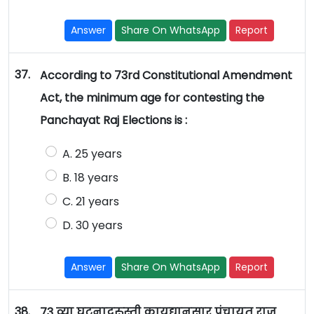
Answer
Share On WhatsApp
Report
37.
According to 73rd Constitutional Amendment
Act, the minimum age for contesting the
Panchayat Raj Elections is :
A. 25 years
B. 18 years
C. 21 years
D. 30 years
Answer
Share On WhatsApp
Report
38.
73 व्या घटनादुरुस्ती कायद्यानुसार पंचायत राज