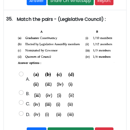
Answer
Share On WhatsApp
Report
35.
Match the pairs - (Legislative Council) :
A.
B.
C.
D.