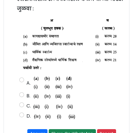
जुळवा :
A.
B.
C.
D.