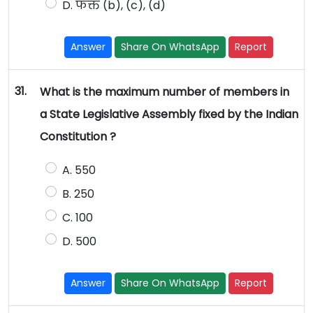
D. फक्त (b), (c), (d)
Answer
Share On WhatsApp
Report
31.
What is the maximum number of members in
a State Legislative Assembly fixed by the Indian
Constitution ?
A. 550
B. 250
C. 100
D. 500
Answer
Share On WhatsApp
Report