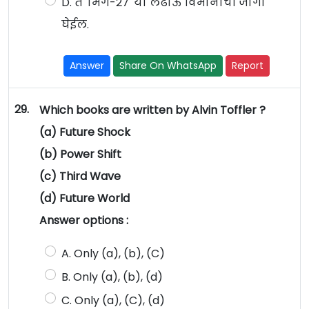
D. ते 'मिग-27' या लढाऊ विमानाची जागा
घेईल.
Answer
Share On WhatsApp
Report
29.
Which books are written by Alvin Toffler ?
(a) Future Shock
(b) Power Shift
(c) Third Wave
(d) Future World
Answer options :
A. Only (a), (b), (C)
B. Only (a), (b), (d)
C. Only (a), (C), (d)