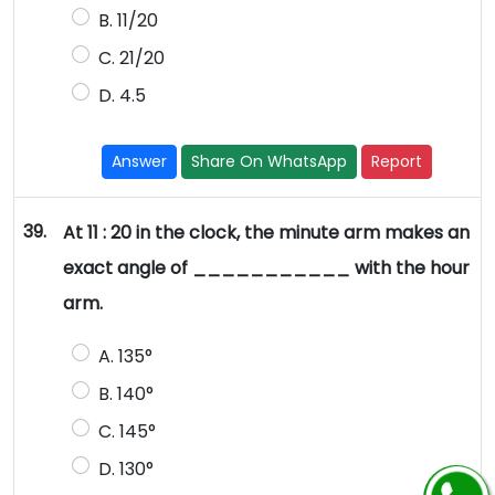
B. 11/20
C. 21/20
D. 4.5
Answer
Share On WhatsApp
Report
39.
At 11 : 20 in the clock, the minute arm makes an
exact angle of ___________ with the hour
arm.
A. 135°
B. 140°
C. 145°
D. 130°