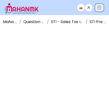
Maha NMK
Question Papers
STI - Sales Tax Inspector
STI Pre - 2011