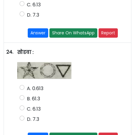
C. 6.13
D. 7.3
Answer
Share On WhatsApp
Report
24.
सोडवा :
A. 0.613
B. 61.3
C. 6.13
D. 7.3