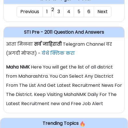
2
Previous
1
3
4
5
6
Next
STI Pre - 2011 Question And Answers
आता मिळवा
सर्व जाहिराती
Telegram Channel वर
(अगदी मोफत) -
येथे क्लिक करा
Maha NMK
Here You will get the list of all district
from Maharashtra. You Can Select Any Disctrict
From The List And Get Latest Recruitment News For
The District. Keep Visiting MahaNMK Daily For The
Latest Recruitment new and Free Job Alert
Trending Topics