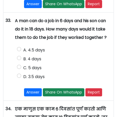
Answer
Share On WhatsApp
Report
33.
A man can do a job in 6 days and his son can
do it in 18 days. How many days would it take
them to do the job if they worked together ?
A. 4.5 days
B. 4 days
C. 5 days
D. 3.5 days
Answer
Share On WhatsApp
Report
34.
एक माणुस एक काम 6 दिवसांत पूर्ण करतो आणि