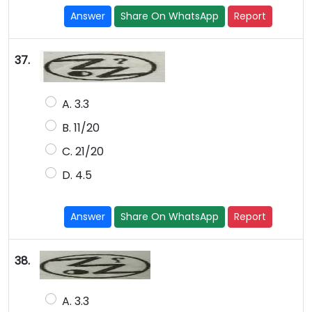
Answer
Share On WhatsApp
Report
37.
A. 3.3
B. 11/20
C. 21/20
D. 4.5
Answer
Share On WhatsApp
Report
38.
A. 3.3