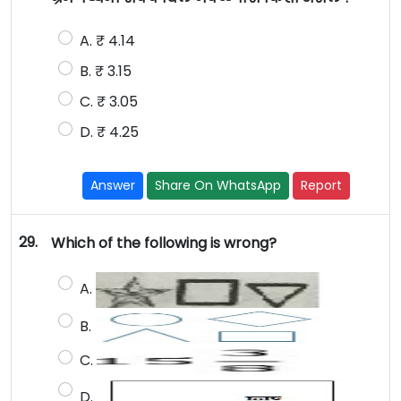
A. ₹ 4.14
B. ₹ 3.15
C. ₹ 3.05
D. ₹ 4.25
Answer
Share On WhatsApp
Report
29.
Which of the following is wrong?
A.
B.
C.
D.