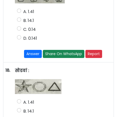
A. 1.41
B. 14.1
C. 0.14
D. 0.141
Answer
Share On WhatsApp
Report
18.
सोडवां :
A. 1.41
B. 14.1