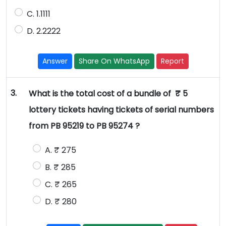
C. 1.1111
D. 2.2222
Answer
Share On WhatsApp
Report
3.
What is the total cost of a bundle of ₹ 5
lottery tickets having tickets of serial numbers
from PB 95219 to PB 95274 ?
A. ₹ 275
B. ₹ 285
C. ₹ 265
D. ₹ 280