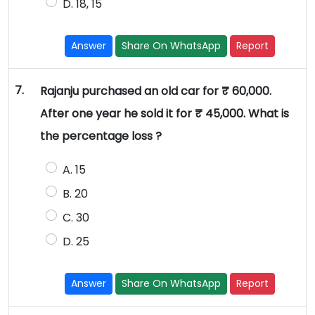
D. 18, 15
Answer
Share On WhatsApp
Report
7.
Rajanju purchased an old car for ₹ 60,000.
After one year he sold it for ₹ 45,000. What is
the percentage loss ?
A. 15
B. 20
C. 30
D. 25
Answer
Share On WhatsApp
Report