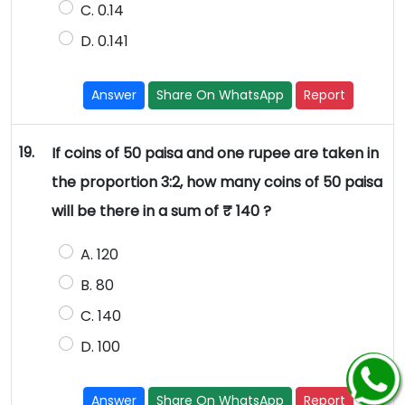
C. 0.14
D. 0.141
Answer
Share On WhatsApp
Report
19.
If coins of 50 paisa and one rupee are taken in
the proportion 3:2, how many coins of 50 paisa
will be there in a sum of ₹ 140 ?
A. 120
B. 80
C. 140
D. 100
Answer
Share On WhatsApp
Report