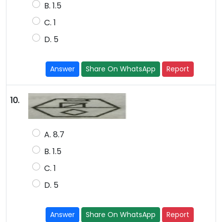
B. 1.5
C. 1
D. 5
Answer
Share On WhatsApp
Report
10.
A. 8.7
B. 1.5
C. 1
D. 5
Answer
Share On WhatsApp
Report