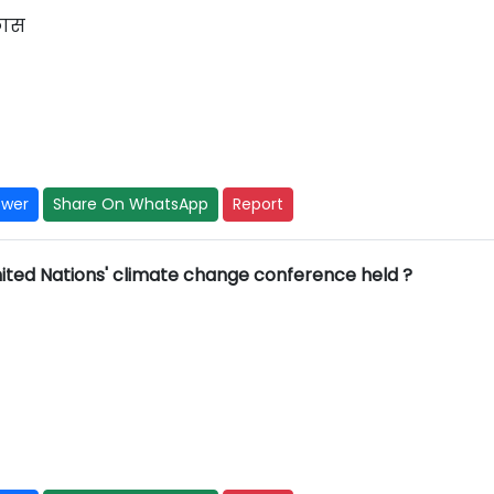
िकास
swer
Share On WhatsApp
Report
nited Nations' climate change conference held ?