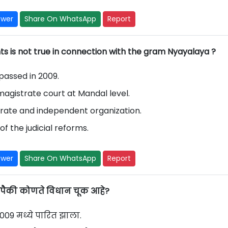
swer
Share On WhatsApp
Report
ts is not true in connection with the gram Nyayalaya ?
assed in 2009.
 magistrate court at Mandal level.
rate and independent organization.
f the judicial reforms.
swer
Share On WhatsApp
Report
लपैकी कोणते विधान चूक आहे?
009 मध्ये पारित झाला.