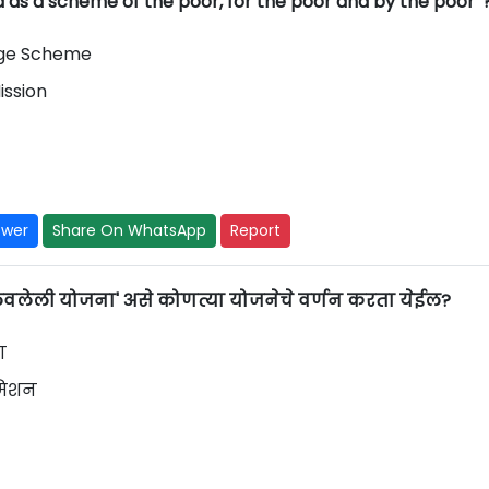
as a scheme of the poor, for the poor and by the poor' 
lage Scheme
ission
swer
Share On WhatsApp
Report
ालवलेली योजना' असे कोणत्या योजनेचे वर्णन करता येईल?
ा
 मिशन