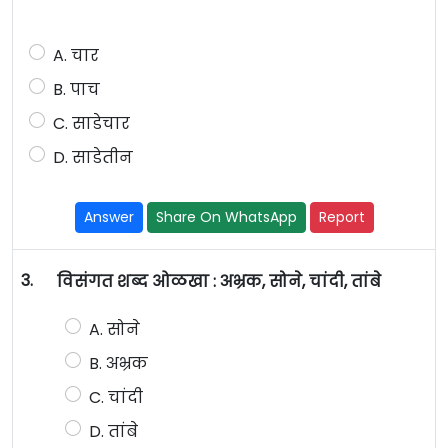
A. चार
B. पाच
C. साडेचार
D. साडेतीन
Answer
Share On WhatsApp
Report
3.
विसंगत शब्द ओळखा : अभ्रक, सोने, चांदी, तांबे
A. सोने
B. अभ्रक
C. चांदी
D. तांबे