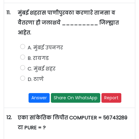
11.
मुंबई शहरास पाणीपुरवठा करणारे तानसा व
वैतरणा ही जलाशये _________ जिल्ह्यात
आहेत.
A. मुंबई उपनगर
B. रायगड
C. मुंबई शहर
D. ठाणे
Answer
Share On WhatsApp
Report
12.
एका सांकेतिक लिपीत COMPUTER = 56743289
टा PURE = ?