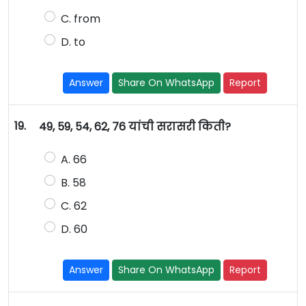
C. from
D. to
Answer
Share On WhatsApp
Report
19.
49, 59, 54, 62, 76 यांची सरासरी किती?
A. 66
B. 58
C. 62
D. 60
Answer
Share On WhatsApp
Report