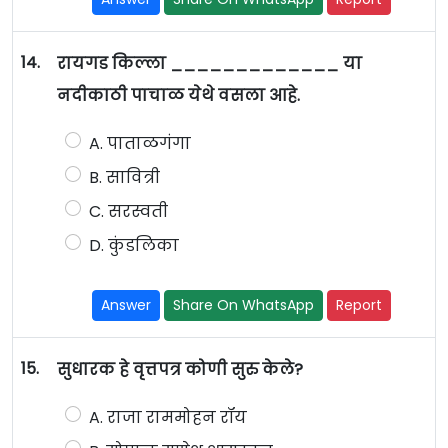
14.
रायगड किल्ला _____________ या
नदीकाठी पाचाळ येथे वसला आहे.
A. पाताळगंगा
B. सावित्री
C. सरस्वती
D. कुंडलिका
Answer
Share On WhatsApp
Report
15.
सुधारक हे वृत्तपत्र कोणी सुरु केले?
A. राजा राममोहन रॉय