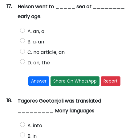
17.
Nelson went to _____ sea at ________
early age.
A. an, a
B. a, an
C. no article, an
D. an, the
Answer
Share On WhatsApp
Report
18.
Tagores Geetanjali was translated
_________ Many languages
A. into
B. in