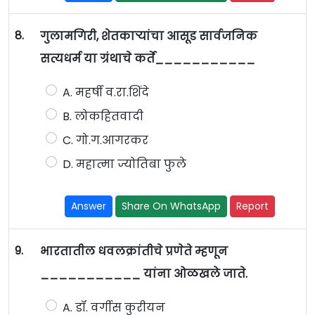
8.
गुलामगिरी, शेतकाऱ्यांचा आसूड सार्वजनिक
सत्यधर्म या ग्रंथाचे कर्ते___________
A. महर्षी व.रा.शिंदे
B. लोकहितवादी
C. गो.ग.आगरकर
D. महात्मा ज्योतिबा फुले
Answer
Share On WhatsApp
Report
9.
भारतातील धवलक्रांतीचे प्रणेते म्हणून
___________ यांना ओळखले जाते.
A. डॉ. वर्गीस कुरीयन