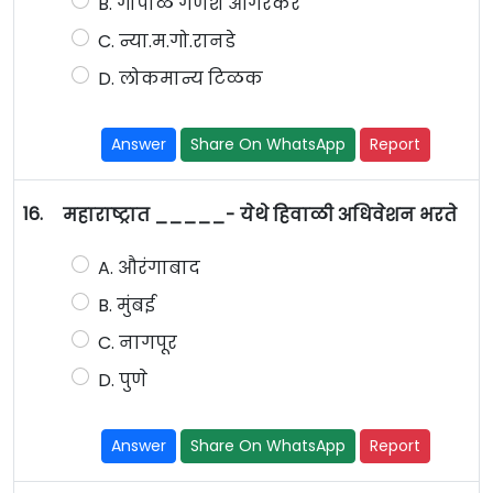
B. गोपाळ गणेश आगरकर
C. न्या.म.गो.रानडे
D. लोकमान्य टिळक
Answer
Share On WhatsApp
Report
16.
महाराष्ट्रात _____- येथे हिवाळी अधिवेशन भरते
A. औरंगाबाद
B. मुंबई
C. नागपूर
D. पुणे
Answer
Share On WhatsApp
Report