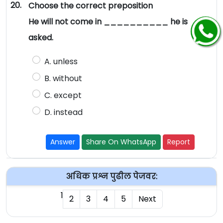
20.
Choose the correct preposition
He will not come in __________ he is
asked.
A. unless
B. without
C. except
D. instead
Answer
Share On WhatsApp
Report
अधिक प्रश्न पुढील पेजवर:
1
2
3
4
5
Next