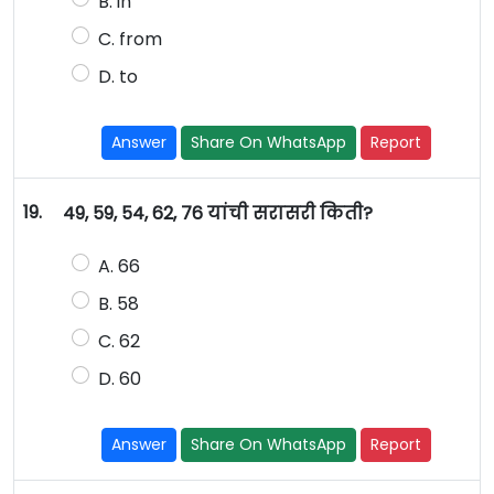
B. in
C. from
D. to
Answer
Share On WhatsApp
Report
19.
49, 59, 54, 62, 76 यांची सरासरी किती?
A. 66
B. 58
C. 62
D. 60
Answer
Share On WhatsApp
Report