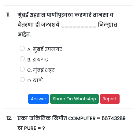
11.
मुंबई शहरास पाणीपुरवठा करणारे तानसा व
वैतरणा ही जलाशये _________ जिल्ह्यात
आहेत.
A. मुंबई उपनगर
B. रायगड
C. मुंबई शहर
D. ठाणे
Answer
Share On WhatsApp
Report
12.
एका सांकेतिक लिपीत COMPUTER = 56743289
टा PURE = ?