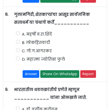
8.
गुलामगिरी, शेतकाऱ्यांचा आसूड सार्वजनिक
सत्यधर्म या ग्रंथाचे कर्ते___________
A. महर्षी व.रा.शिंदे
B. लोकहितवादी
C. गो.ग.आगरकर
D. महात्मा ज्योतिबा फुले
Answer
Share On WhatsApp
Report
9.
भारतातील धवलक्रांतीचे प्रणेते म्हणून
___________ यांना ओळखले जाते.
A. डॉ. वर्गीस कुरीयन