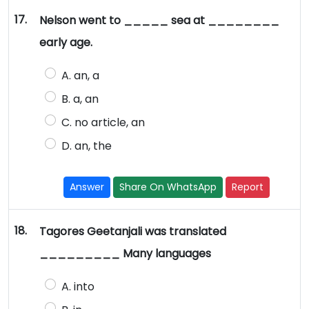
17.
Nelson went to _____ sea at ________
early age.
A. an, a
B. a, an
C. no article, an
D. an, the
Answer
Share On WhatsApp
Report
18.
Tagores Geetanjali was translated
_________ Many languages
A. into