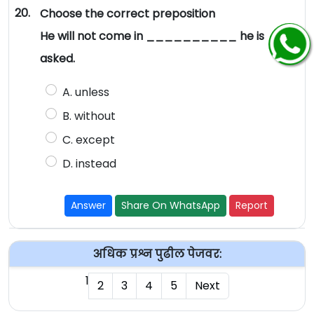
20.
Choose the correct preposition
He will not come in __________ he is
asked.
A. unless
B. without
C. except
D. instead
Answer
Share On WhatsApp
Report
अधिक प्रश्न पुढील पेजवर:
1
2
3
4
5
Next