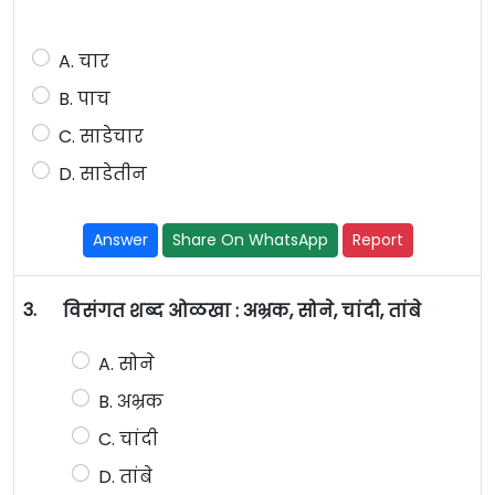
A. चार
B. पाच
C. साडेचार
D. साडेतीन
Answer
Share On WhatsApp
Report
3.
विसंगत शब्द ओळखा : अभ्रक, सोने, चांदी, तांबे
A. सोने
B. अभ्रक
C. चांदी
D. तांबे