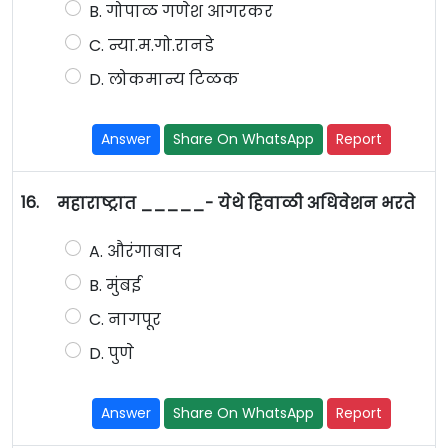
B. गोपाळ गणेश आगरकर
C. न्या.म.गो.रानडे
D. लोकमान्य टिळक
Answer
Share On WhatsApp
Report
16.
महाराष्ट्रात _____- येथे हिवाळी अधिवेशन भरते
A. औरंगाबाद
B. मुंबई
C. नागपूर
D. पुणे
Answer
Share On WhatsApp
Report