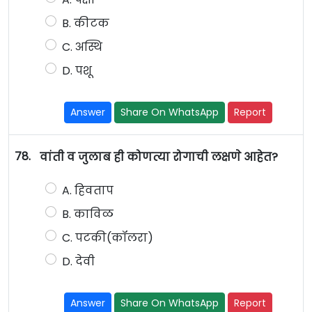
B. कीटक
C. अस्थि
D. पशू
Answer
Share On WhatsApp
Report
78.
वांती व जुलाब ही कोणत्या रोगाची लक्षणे आहेत?
A. हिवताप
B. काविळ
C. पटकी(कॉलरा)
D. देवी
Answer
Share On WhatsApp
Report