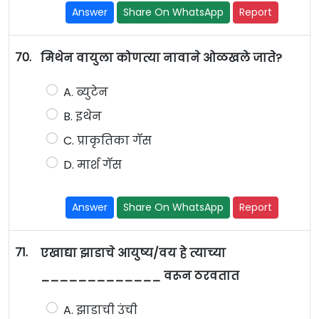
Answer
Share On WhatsApp
Report
70.
मिथेन वायुला कोणत्या नावाने ओळखले जाते?
A. ब्युटेन
B. इथेन
C. प्राकृतिका गॅस
D. मार्श गॅस
Answer
Share On WhatsApp
Report
71.
एखाद्या झाडाचे आयुष्य/वय हे त्याच्या
_____________ वरून ठरवतात
A. झाडाची उंची