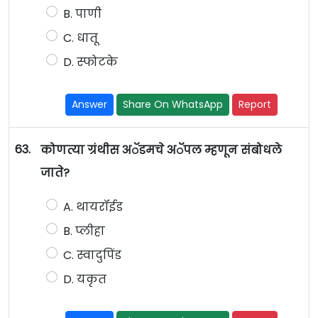
B. पाणी
C. धातू
D. स्फोटके
Answer
Share On WhatsApp
Report
63.
कोणत्या ग्रंथीस अॅडमचे अॅपल म्हणून संबोधले
जाते?
A. थायरॉईड
B. प्लीहा
C. स्वादुपिंड
D. यकृत