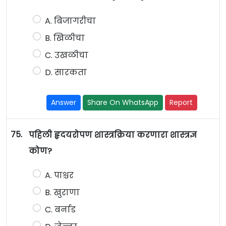
A. बिजागरीचा
B. खिळीचा
C. उखळीचा
D. सारकता
Answer
Share On WhatsApp
Report
75.
पहिली हृदयरोपण शास्त्रक्रिया करणारा शास्त्रज्ञ
कोण?
A. पाश्चर
B. खुराणा
C. बर्नाड