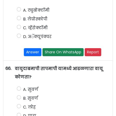
A. ट्युबोक्टॉमी
B. लेप्रोस्कोपी
C. व्हॅरोक्टॉमी
D. अॅक्यूपंक्चर
Answer
Share On WhatsApp
Report
66.
वायुदाबमापी तापमापी यामध्ये आढळणारा वायू
कोणता?
A. सुवर्ण
B. सुवर्ण
C. लोह
D. पारा