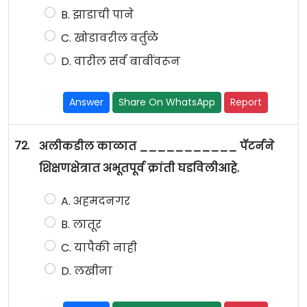
B. झाडाची पाने
C. खोडावरील वर्तुळे
D. वारील सर्व बाबींवरून
Answer
Share On WhatsApp
Report
72.
अलीकडील काळात ___________ पॅटर्नने
शिक्षणक्षेत्रात अभूतपूर्व क्रांती घडविलीआहे.
A. अहमदनगर
B. लातूर
C. यापैकी नाही
D. लखीना