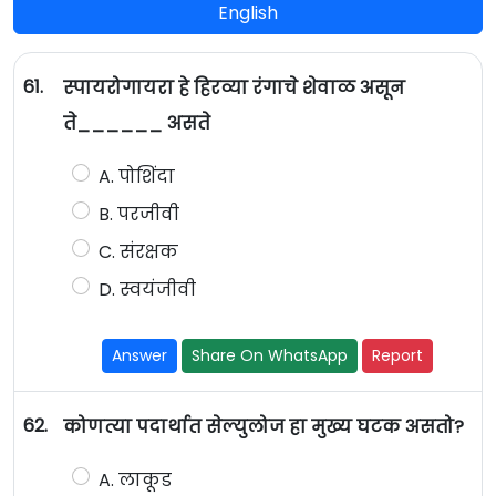
English
61.
स्पायरोगायरा हे हिरव्या रंगाचे शेवाळ असून
ते______ असते
A. पोशिंदा
B. परजीवी
C. संरक्षक
D. स्वयंजीवी
Answer
Share On WhatsApp
Report
62.
कोणत्या पदार्थात सेल्युलोज हा मुख्य घटक असतो?
A. लाकूड