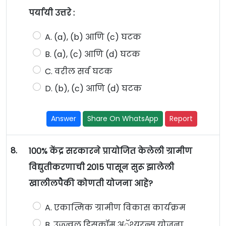
पर्यायी उत्तरे :
A. (a), (b) आणि (c) घटक
B. (a), (c) आणि (d) घटक
C. वरील सर्व घटक
D. (b), (c) आणि (d) घटक
Answer
Share On WhatsApp
Report
8.
100% केंद्र सरकारने प्रायोजित केलेली ग्रामीण
विद्युतीकरणाची 2015 पासून सुरू झालेली
खालीलपैकी कोणती योजना आहे?
A. एकात्मिक ग्रामीण विकास कार्यक्रम
B. उज्ज्वल डिसकॉम अॅश्युरन्स योजना