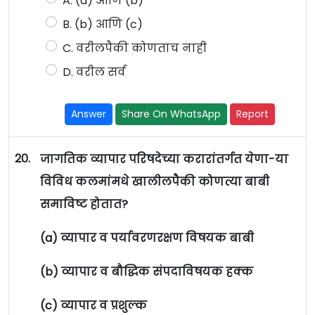
A. (a) आणि (b)
B. (b) आणि (c)
C. वरीलपैकी कोणताच नाही
D. वरील सर्व
Answer
Share On WhatsApp
Report
20.
जागतिक व्यापार परिषदेच्या करारांतर्गत येणा-या
विविध कलमांमधे खालीलपैकी कोणत्या बाबी
समाविष्ट होतात?
(a) व्यापार व पर्यावरणरक्षण विषयक बाबी
(b) व्यापार व बौद्धिक संपदाविषयक हक्क
(c) व्यापार व प्रशुल्क