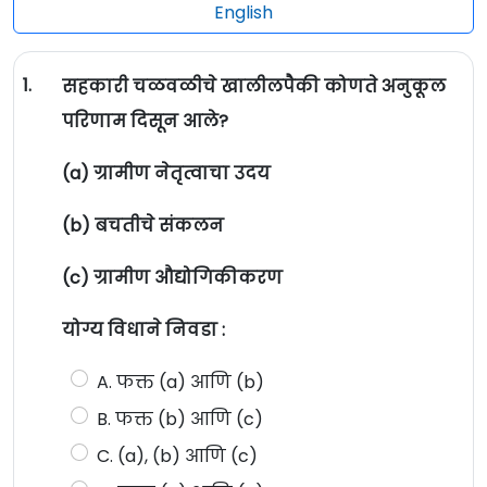
English
1.
सहकारी चळवळीचे खालीलपैकी कोणते अनुकूल
परिणाम दिसून आले?
(a) ग्रामीण नेतृत्वाचा उदय
(b) बचतीचे संकलन
(c) ग्रामीण औद्योगिकीकरण
योग्य विधाने निवडा :
A. फक्त (a) आणि (b)
B. फक्त (b) आणि (c)
C. (a), (b) आणि (c)