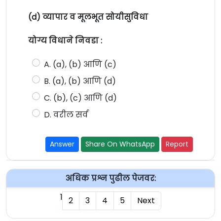
(d) व्यापार व मूलभूत सोयीसुविधा
योग्य विधाने निवडा :
A. (a), (b) आणि (c)
B. (a), (b) आणि (d)
C. (b), (c) आणि (d)
D. वरील सर्व
Answer
Share On WhatsApp
Report
अधिक प्रश्न पुढील पेजवर:
1
2
3
4
5
Next