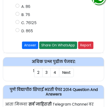
A. ८६
B. ७६
C. ७६१२५
D. ८६५
Answer
Share On WhatsApp
Report
अधिक प्रश्न पुढील पेजवर:
1
2
3
4
Next
पुणे विद्यापीठ शिपाई भरती पेपर २०१४ Question And
Answers
आता मिळवा
सर्व जाहिराती
Telegram Channel वर