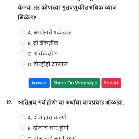
केल्या तर कोणत्या गुंतवणुकीतअधिक व्याज
मिळेल?
A. सापेक्षावेगळेउत्तर
B. बी बँकेतील
C. अ बँकेतील
D. दोन्हीही सामान
Answer
Share On WhatsApp
Report
12.
‘अतिशय गर्व होणे’ या अर्थाचा वाक्प्रचार ओळखा.
A. दोन हात करणे
B. दोनाचे चार होणे
C. दोन बोटे स्वर्ग उरणे