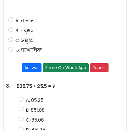
A. तत्सम
B. तद्भव
C. अशुद्ध
D. परभाषिक
Answer
Share On WhatsApp
Report
3.
८२५.७५ + २५.५ = ?
A. ८५.२५
B. ८५१.०८
C. ८५.०८
D. ८५१.२५