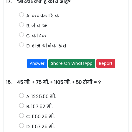
17.
‘आरडीएक्स’ हे काय आहे?
A. कवकर्नाशक
B. जीवाष्म
C. कोटक
D. रासायनिक खंत
Answer
Share On WhatsApp
Report
18.
४५ मी. + ७५ मी. + ११०५ मी. + ५० सेमी = ?
A. १२२५.५० मी.
B. १५७.५२ मी.
C. ११५०.२५ मी.
D. ११५७.२५ मी.