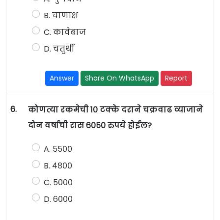
B. चाणाक्ष
C. कावेबाज
D. चतुर्थी
Answer
Share On WhatsApp
Report
6.
कोणत्या रकमेची १० टक्के दराने चक्रवाढ व्याजाने
दोन वर्षाची रास ६०५० रुपये होईल?
A. ५५००
B. ४८००
C. ५०००
D. ६०००