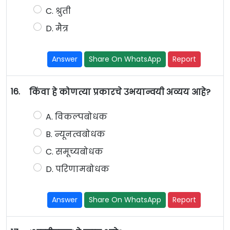
C. श्रुती
D. मैत्र
Answer
Share On WhatsApp
Report
16.
किंवा हे कोणत्या प्रकारचे उभयान्वयी अव्यय आहे?
A. विकल्पबोधक
B. न्यूनत्वबोधक
C. समूच्यबोधक
D. परिणामबोधक
Answer
Share On WhatsApp
Report