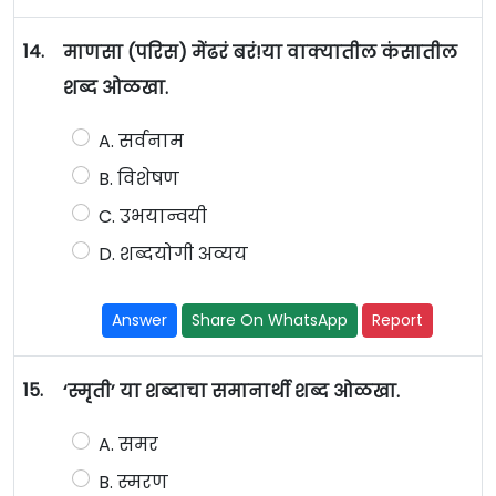
14.
माणसा (परिस) मेंढरं बरं!या वाक्यातील कंसातील
शब्द ओळखा.
A. सर्वनाम
B. विशेषण
C. उभयान्वयी
D. शब्दयोगी अव्यय
Answer
Share On WhatsApp
Report
15.
‘स्मृती’ या शब्दाचा समानार्थी शब्द ओळखा.
A. समर
B. स्मरण