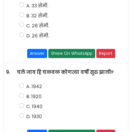
A. ३३ सेमी.
B. ३२ सेमी.
C. २८ सेमी.
D. २६ सेमी.
Answer
Share On WhatsApp
Report
9.
चले जाव हि चळवळ कोणत्या वर्षी सुरु झाली?
A. १९४२
B. १९२०
C. १९४०
D. १९३०