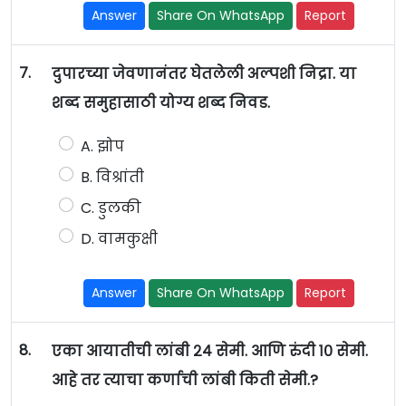
Answer
Share On WhatsApp
Report
7.
दुपारच्या जेवणानंतर घेतलेली अल्पशी निद्रा. या
शब्द समुहासाठी योग्य शब्द निवड.
A. झोप
B. विश्रांती
C. डुलकी
D. वामकुक्षी
Answer
Share On WhatsApp
Report
8.
एका आयातीची लांबी २४ सेमी. आणि रुंदी १० सेमी.
आहे तर त्याचा कर्णाची लांबी किती सेमी.?