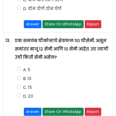
D. दोन दोणे दोन घेणे
Answer
Share On WhatsApp
Report
13.
एक समलंब चौकोनाचे क्षेत्रफळ ११० चौसेमी. असून
समांतर बाजू १२ सेमी आणि १० सेमी आहेत. तर त्याची
उंची किती सेमी असेल?
A. ५
B. १०
C. १५
D. २०
Answer
Share On WhatsApp
Report