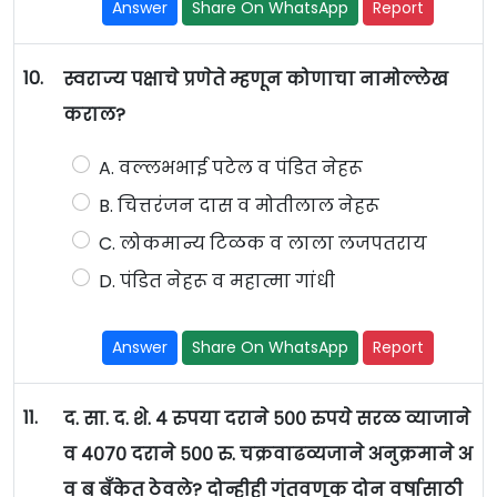
Answer
Share On WhatsApp
Report
10.
स्वराज्य पक्षाचे प्रणेते म्हणून कोणाचा नामोल्लेख
कराल?
A. वल्लभभाई पटेल व पंडित नेहरू
B. चित्तरंजन दास व मोतीलाल नेहरू
C. लोकमान्य टिळक व लाला लजपतराय
D. पंडित नेहरू व महात्मा गांधी
Answer
Share On WhatsApp
Report
11.
द. सा. द. शे. ४ रुपया दराने ५०० रुपये सरळ व्याजाने
व ४०७० दराने ५०० रु. चक्रवाढव्यजाने अनुक्रमाने अ
व ब बँकेत ठेवले? दोन्हीही गुंतवणूक दोन वर्षासाठी