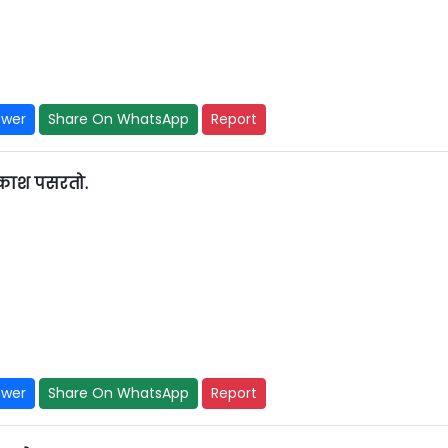
swer
Share On WhatsApp
Report
रकाश पसरतो.
swer
Share On WhatsApp
Report