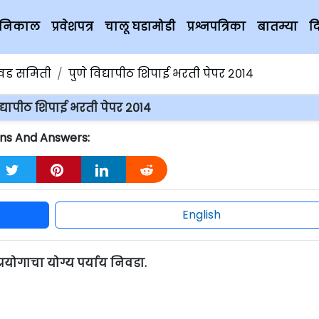
चे निकाल
प्रवेशपत्र
चालू घडामोडी
प्रश्नपत्रिका
बातम्या
द
िवड समिती
पुणे विद्यापीठ शिपाई भरती पेपर २०१४
िद्यापीठ शिपाई भरती पेपर २०१४
ions And Answers:
English
रयोगाचा योग्य पर्याय निवडा.