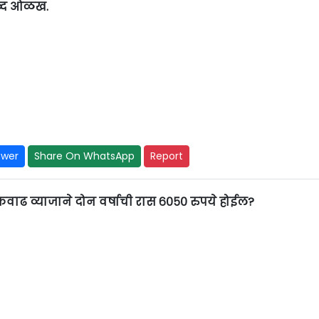
शब्द ओळख.
swer
Share On WhatsApp
Report
्रवाढ व्याजाने दोन वर्षाची रास ६०५० रुपये होईल?