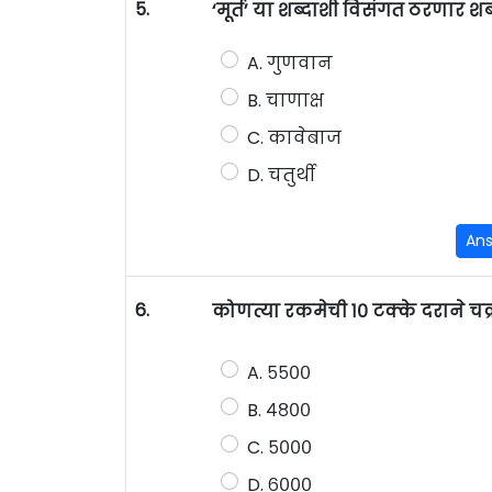
5.
‘मूर्त’ या शब्दाशी विसंगत ठरणार 
A. गुणवान
B. चाणाक्ष
C. कावेबाज
D. चतुर्थी
An
6.
कोणत्या रकमेची १० टक्के दराने चक
A. ५५००
B. ४८००
C. ५०००
D. ६०००