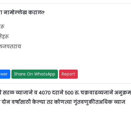
ोणाचा नामोल्लेख कराल?
रू
ेहरू
 लजपतराय
swer
Share On WhatsApp
Report
पये सरळ व्याजाने व ४०७० दराने ५०० रु. चक्रवाढव्यजाने अनुक्रम
ूक दोन वर्षासाठी केल्या तर कोणत्या गुंतवणुकीतअधिक व्याज