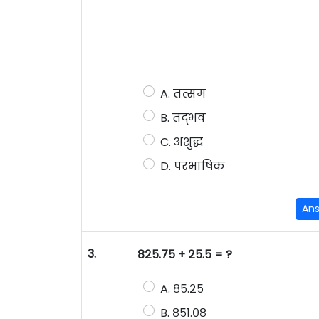
A. तत्सम
B. तद्भव
C. अशुद्ध
D. परभाषिक
An
3.
८२५.७५ + २५.५ = ?
A. ८५.२५
B. ८५१.०८