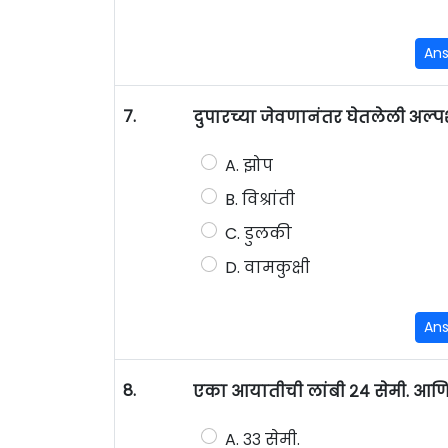
An
7.
दुपारच्या जेवणानंतर घेतलेली अल्पश
A. झोप
B. विश्रांती
C. डुलकी
D. वामकुक्षी
An
8.
एका आयातीची लांबी २४ सेमी. आणि रु
A. ३३ सेमी.