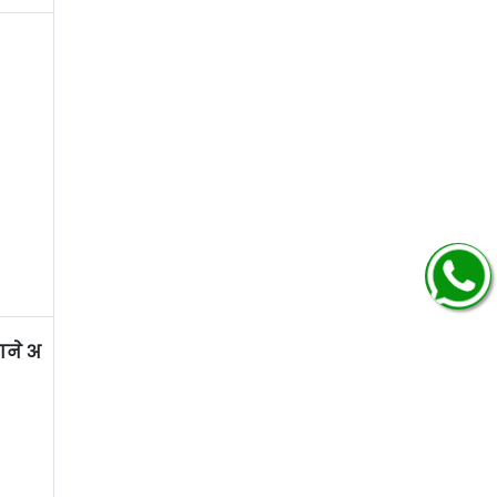
ाने अ