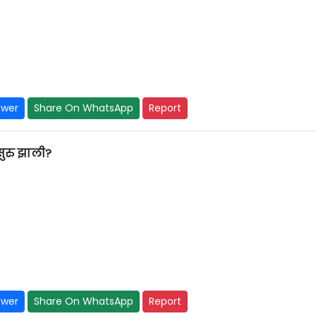
swer
Share On WhatsApp
Report
ुरु झाली?
swer
Share On WhatsApp
Report