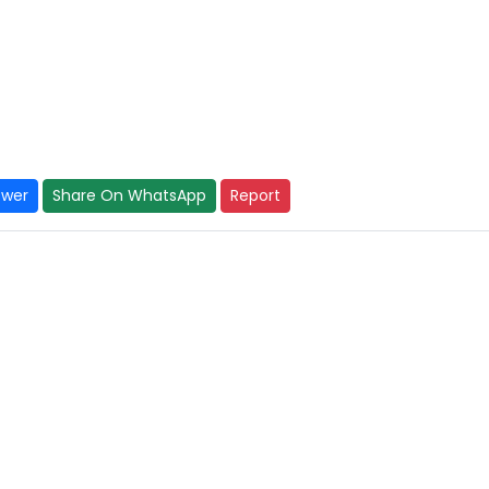
swer
Share On WhatsApp
Report