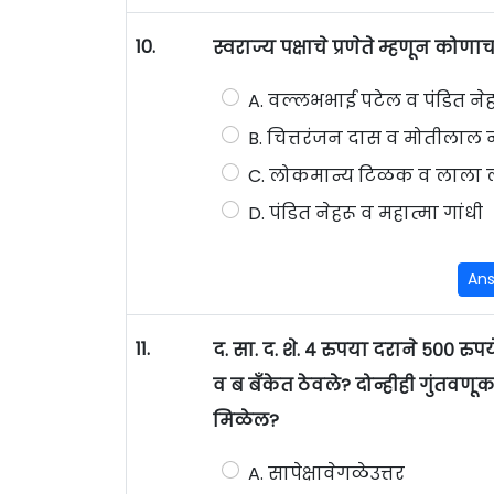
10.
स्वराज्य पक्षाचे प्रणेते म्हणून क
A. वल्लभभाई पटेल व पंडित नेह
B. चित्तरंजन दास व मोतीलाल न
C. लोकमान्य टिळक व लाला
D. पंडित नेहरू व महात्मा गांधी
An
11.
द. सा. द. शे. ४ रुपया दराने ५०० रु
व ब बँकेत ठेवले? दोन्हीही गुंतवण
मिळेल?
A. सापेक्षावेगळेउत्तर