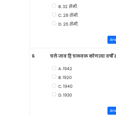
B. ३२ सेमी.
C. २८ सेमी.
D. २६ सेमी.
An
9.
चले जाव हि चळवळ कोणत्या वर्षी स
A. १९४२
B. १९२०
C. १९४०
D. १९३०
An