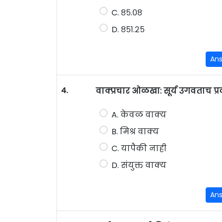
C. ८५.०८
D. ८५१.२५
An
4.
वाक्प्रचार ओळखा: सूर्य उगवताच प्
A. केवळ वाक्य
B. मिश्र वाक्य
C. यापैकी नाही
D. संयुक्त वाक्य
An