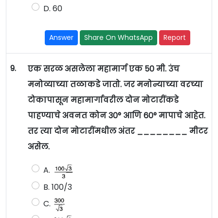
D. 60
Answer
Share On WhatsApp
Report
9.
एक सरळ असलेला महामार्ग एक 50 मी. उंच
मनोव्याच्या तळाकडे जातो. जर मनोन्याच्या वरच्या
टोकापासून महामार्गावरील दोन मोटारींकडे
पाहण्याचे अवनत कोन 30° आणि 60° मापाचे आहेत.
तर त्या दोन मोटारींमधील अंतर ________ मीटर
असेल.
A.
B. 100/3
C.