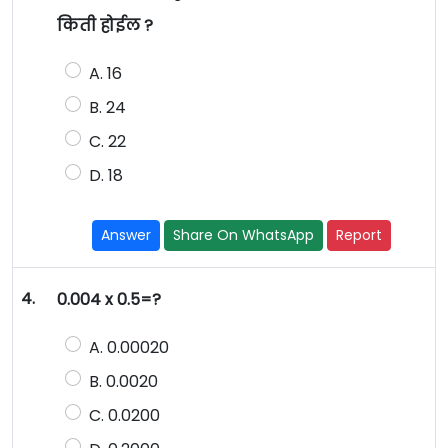
किती होईल ?
A. 16
B. 24
C. 22
D. 18
Answer
Share On WhatsApp
Report
4.
0.004 x 0.5=?
A. 0.00020
B. 0.0020
C. 0.0200