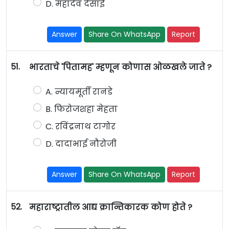
D. महादेव देसाई
Answer
Share On WhatsApp
Report
51.
भारताचे 'पितामह' म्हणून कोणास ओळखले जाते ?
A. न्यायमूर्ती रानडे
B. फिरोजशहा मेहता
C. रविंद्रनाथ टागोर
D. दादाभाई नौरोजी
Answer
Share On WhatsApp
Report
52.
महाराष्ट्रातील आद्य क्रान्तिकारक कोण होते ?