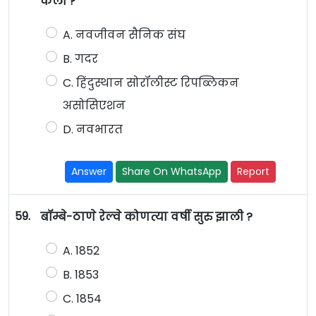
केली ?
A. नवजीवन सैनिक संघ
B. गदर
C. हिंदुस्थान सोरॉलीस्ट रिपब्लिकन
असोसिएशन
D. नवभारत
Answer
Share On WhatsApp
Report
59.
बॉम्बे-ठाणे रेल्वे कोणत्या वर्षी सुरु झाली ?
A. 1852
B. 1853
C. 1854