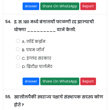
Answer
Share On WhatsApp
Report
54.
इ. स. 1911 मध्ये बंगालची फाळणी रद्द झाल्याची
घोषणा _________ याने केली.
A. लॉर्ड कर्झन
B. पंचम जॉर्ज
C. इंग्लंड सरकार
D. ब्रिटीश पार्लमेंट
Answer
Share On WhatsApp
Report
55.
खालीलपैकी स्वराज्य पक्षाचे संस्थापक सदस्य कोण
होते ?