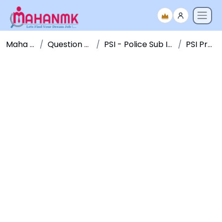
Maha NMK
Question Papers
PSI - Police Sub Inspector
PSI Pre 2012