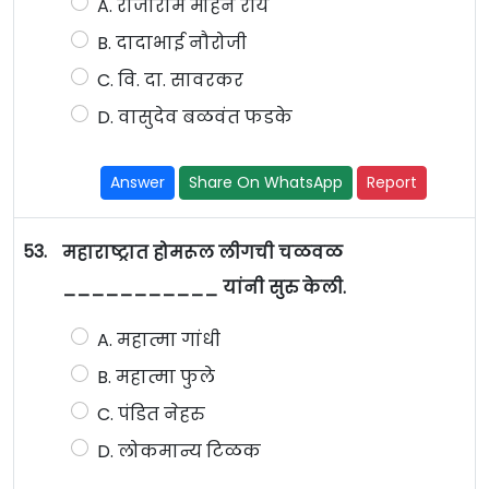
A. राजाराम मोहन रॉय
B. दादाभाई नौरोजी
C. वि. दा. सावरकर
D. वासुदेव बळवंत फडके
Answer
Share On WhatsApp
Report
53.
महाराष्ट्रात होमरूल लीगची चळवळ
___________ यांनी सुरु केली.
A. महात्मा गांधी
B. महात्मा फुले
C. पंडित नेहरु
D. लोकमान्य टिळक