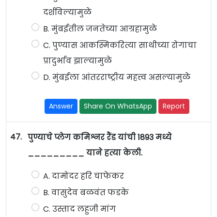
दर्शविल्यामुळे
B. मुंबईतील जनतेच्या आग्रहामुळे
C. पुण्यास आकस्मिकरित्या साथीच्या रोगाचा
प्रादुर्भाव झाल्यामुळे
D. मुंबईला आंतरराष्ट्रीय महत्त्व असल्यामुळे
Answer
Share On WhatsApp
Report
47.
पुण्याचे प्लेग कमिश्नर रैंड यांची 1893 मध्ये
_________ याने हत्या केली.
A. दामोदर हरि चाफेकर
B. वासुदेव बळवंत फडके
C. उस्ताद लहुजी मांग