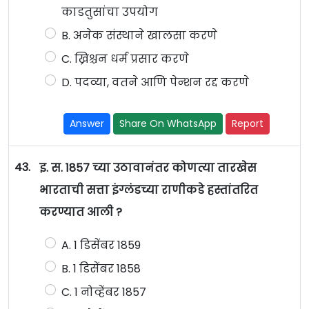
काडतुसांचा उपयोग
B. अनेक संस्थाने खालसा करणे
C. ख्रिश्चन धर्म प्रसार करणे
D. पदव्या, वतने आणि पेन्शन रद्द करणे
Answer
Share On WhatsApp
Report
43.
इ. स. 1857 च्या उठावानंतर कोणत्या तारखेस
भारताची सत्ता इंग्लंडच्या राणीकडे हस्तांतरित
करण्यात आली ?
A. 1 डिसेंबर 1859
B. 1 डिसेंबर 1858
C. 1 नोव्हेंबर 1857