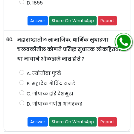
D. 1855
Answer
Share On WhatsApp
Report
60.
महाराष्ट्रातील सामाजिक, धार्मिक सुधारणा
चळवळीतील कोणते प्रसिद्ध सुधारक लोकहितवादी'
या नावाने ओळखले जात होते ?
A. ज्योतीबा फुले
B. महादेव गोविंद रानडे
C. गोपाळ हरि देशमुख
D. गोपाळ गणेश आगरकर
Answer
Share On WhatsApp
Report