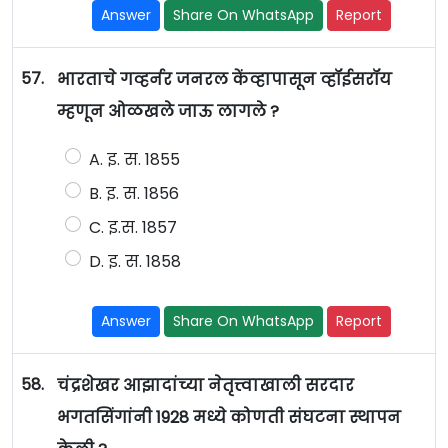
Answer
Share On WhatsApp
Report
57.
भारताचे गव्हर्नर जनरल केंव्हापासून व्हॉईसरॉय
म्हणून ओळखले जाऊ लागले ?
A. इ. स. 1855
B. इ. स. 1856
C. इ.स. 1857
D. इ. स. 1858
Answer
Share On WhatsApp
Report
58.
चंद्रशेखर आझादांच्या नेतृत्त्वाखाली सरदार
भगतसिंगांनी 1928 मध्ये कोणती संघटना स्थापन