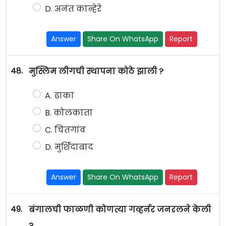
D. अनंत कान्हेरे
Answer
Share On WhatsApp
Report
48.
मुस्लिम लीगची स्थापना कोठे झाली ?
A. ढाका
B. कोलकाता
C. चितगांव
D. मुर्शिदाबाद
Answer
Share On WhatsApp
Report
49.
बंगालची फाळणी कोणत्या गव्हर्नर जनरलने केली
?