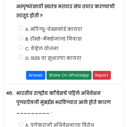
अस्पृष्यांसाठी स्वतंत्र मतदार संघ तयार करण्याची
तरतूद होती ?
A. माँटेग्यू-चेम्सफोर्ड कायदा
B. रॉम्से-मॅक्डोनाल्ड निवाडा
C. वेव्हेल योजना
D. 1935 चा सुधारणा कायदा
Answer
Share On WhatsApp
Report
46.
भारतीय राष्ट्रीय काँग्रेसचे पहिले अधिवेशन
पुण्याऐवजी मुंबईस भरविण्यात आले होते कारण
_________ .
A. पुणेकरांनी अधिवेशनाला विरोध