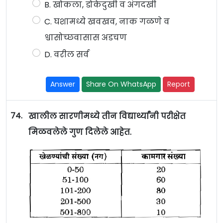
B. खोकला, डोकेदुखी व अंगदखी
C. घशामध्ये खवखव, नाक गळणे व
श्वासोच्छवासास अडचण
D. वरील सर्व
Answer
Share On WhatsApp
Report
74.
खालील सारणीमध्ये तीन विद्यार्थ्यांनी परीक्षेत
मिळवलेले गुण दिलेले आहेत.