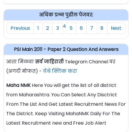
अधिक प्रश्न पुढील पेजवर:
4
Previous
1
2
3
5
6
7
8
Next
PSI Main 2011 - Paper 2 Question And Answers
आता मिळवा
सर्व जाहिराती
Telegram Channel वर
(अगदी मोफत) -
येथे क्लिक करा
Maha NMK
Here You will get the list of all district
from Maharashtra. You Can Select Any Disctrict
From The List And Get Latest Recruitment News For
The District. Keep Visiting MahaNMK Daily For The
Latest Recruitment new and Free Job Alert