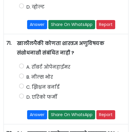
D. व्होल्ट
Answer
Share On WhatsApp
Report
71.
खालीलपैकी कोणता शास्त्रज्ञ अणुविषयक
संशोधनाशी संबंधित नाही ?
A. रॉबर्ट ओपेनहाईमर
B. नील्स भोर
C. ख्रिश्चन बर्नार्ड
D. एरिको फर्मी
Answer
Share On WhatsApp
Report