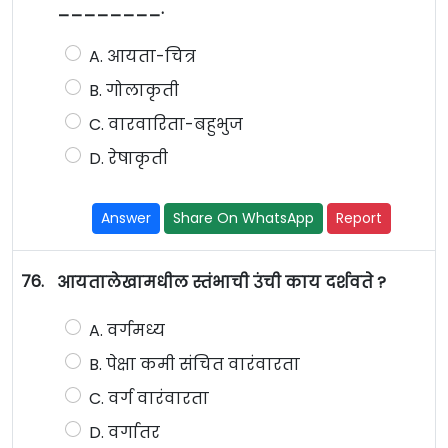
________.
A. आयता-चित्र
B. गोलाकृती
C. वारवारिता-बहुभुज
D. रेषाकृती
Answer
Share On WhatsApp
Report
76.
आयतालेखामधील स्तंभाची उंची काय दर्शवते ?
A. वर्गमध्य
B. पेक्षा कमी संचित वारंवारता
C. वर्ग वारंवारता
D. वर्गातर