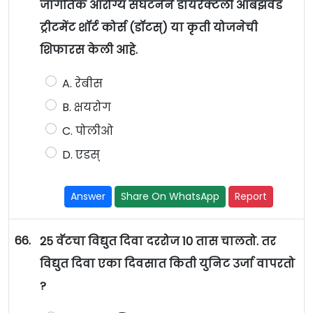
जागतिक आरोग्य संघटनेने डायरेक्टली ऑबझर्वड
ट्रीटमेंट शॉर्ट कोर्स (डॉटस्) या कृती योजनेची
शिफारस केली आहे.
A. रेबीस
B. क्षयरोग
C. पोलीओ
D. एडस्
Answer
Share On WhatsApp
Report
66.
25 वॅटचा विद्युत दिवा दररोज 10 तास चालतो. तर
विद्युत दिवा एका दिवसात किती युनिट उर्जा वापरतो
?