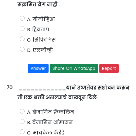
संक्रमित रोग नाही .
A. गोनोऱ्हिआ
B. हिवताप
C. सिफिलिस
D. एलजीव्ही
Answer
Share On WhatsApp
Report
70.
____________याने उष्णतेवर संशोधन करून
ती एक शक्ती असल्याचे दाखवून दिले.
A. बेंजामिन फ्रेंकलिन
B. बेंजामिन थॉम्पसन
C. मायकेल फॅरेडे