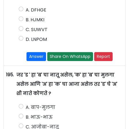
A. DFHGE
B. HJMKI
C. SUWVT
D. LNPOM
Answer
Share On WhatsApp
Report
195.
जर 'ड ' हा 'ब' चा नातू असेल, 'क' हा 'ब' चा मुलगा
असेल आणि 'अ' हा 'क' चा आजा असेल तर 'ड' चे 'अ'
शी नाते कोणते ?
A. बाप-मुलगा
B. भाऊ-भाऊ
C. आजोबा-नातू