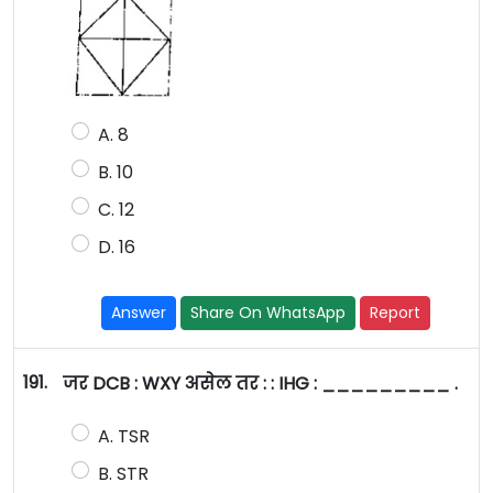
A. 8
B. 10
C. 12
D. 16
Answer
Share On WhatsApp
Report
191.
जर DCB : WXY असेल तर : : IHG : _________ .
A. TSR
B. STR