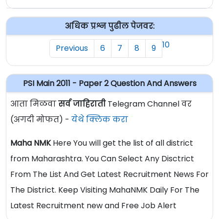
अधिक प्रश्न पुढील पेजवर:
10
Previous
6
7
8
9
PSI Main 2011 - Paper 2 Question And Answers
आता मिळवा
सर्व जाहिराती
Telegram Channel वर
(अगदी मोफत) -
येथे क्लिक करा
Maha NMK
Here You will get the list of all district
from Maharashtra. You Can Select Any Disctrict
From The List And Get Latest Recruitment News For
The District. Keep Visiting MahaNMK Daily For The
Latest Recruitment new and Free Job Alert