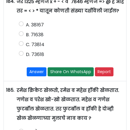
184.
जर 1325 म्हणजे x + - < व 7846 म्हणजे => @ हे आहे
तर = < > * यातून कोणती संख्या दर्शविली जाईल?
A. 38167
B. 71638
C. 73814
D. 73618
Answer
Share On WhatsApp
Report
185.
रमेश क्रिकेट खेळतो, रमेश व महेश हॉकी खेळतात.
गणेश व परेश खो-खो खेळतात. महेश व गणेश
फुटबॉल खेळतात. तर फुटबॉल व हॉकी हे दोन्ही
खेळ खेळणाच्या मुलाचे नाव काय ?