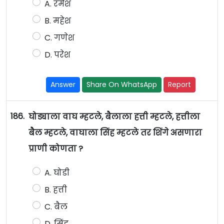
A. रमेश
B. महेश
C. गणेश
D. परेश
Answer
Share On WhatsApp
Report
186.
घोड्याला वाघ म्हटले, बैलाला हत्ती म्हटले, हत्तीला
बैल म्हटले, वाघाला सिंह म्हटले तर शिंगे असणारा
प्राणी कोणता ?
A. घोडी
B. हत्ती
C. बैल
D. सिंह