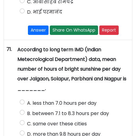
C. आबासाहेब रामचंद्र
D. भाई परमानंद
Answer
Share On WhatsApp
Report
71.
According to long term IMD (Indian
Metecrological Department) data, mean
number of hours of bright sunshine per day
over Jalgaon, Solapur, Parbhani and Nagpur is
_______.
A. less than 7.0 hours per day
B. between 7.1 to 8.3 hours per day
C. same over these cities
D. more than 9.8 hours per day