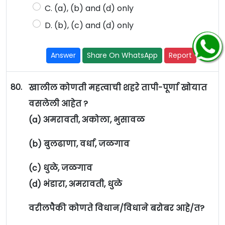
C. (a), (b) and (d) only
D. (b), (c) and (d) only
Answer
Share On WhatsApp
Report
80.
खालील कोणती महत्वाची शहरे तापी-पूर्णा खोयात
वसलेली आहेत ?
(a) अमरावती, अकोला, भुसावळ
(b) बुलढाणा, वर्धा, जळगाव
(c) धुळे, जळगाव
(d) भंडारा, अमरावती, धुळे
वरीलपैकी कोणते विधान/विधाने बरोबर आहे/त?