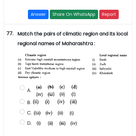
Answer
Share On WhatsApp
Report
77.
Match the pairs of climatic region and its local
regional names of Maharashtra :
A.
B.
C.
D.