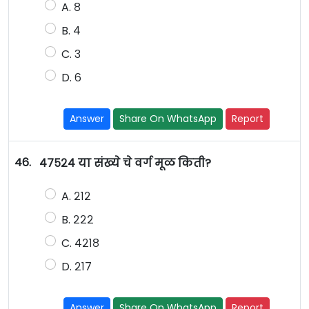
A. ८
B. ४
C. ३
D. ६
Answer
Share On WhatsApp
Report
46.
४७५२४ या संख्ये चे वर्ग मूळ किती?
A. २१२
B. २२२
C. ४२१८
D. २१७
Answer
Share On WhatsApp
Report