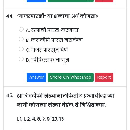
44.
“गाजरपारखी” या शब्दाचा अर्थ कोणता?
A. रत्नांची पारख करणारा
B. कसलीही पारख नसलेला
C. गजर पारखून घेणे
D. चिकित्सक माणूस
Answer
Share On WhatsApp
Report
45.
खालीलपैकी संख्यामालीकेतील प्रश्नाचीन्हाच्या
जागी कोणत्या संख्या येईल, ते निश्चित करा.
१, १, १, २, ४, ८, ?, ९, २७, १३