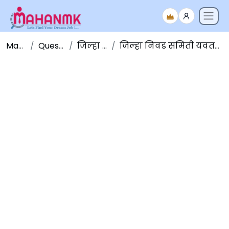
Maha NMK
Question Papers
जिल्हा निवड समिती
जिल्हा निवड समिती यवतमाळ शिपाई भरती पेपर २०१५ - भाग २