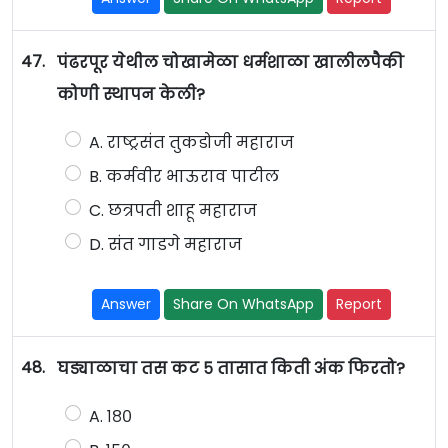
47.
पंढरपूर येथील चोखामेळा धर्मशाळा खालीलपैकी
कोणी स्थापन केली?
A. राष्ट्रसंत तुकडोजी महाराज
B. कर्मवीर भाऊराव पाटील
C. छत्रपती शाहू महाराज
D. संत गाडगे महाराज
Answer
Share On WhatsApp
Report
48.
घड्याळाचा तस कट ५ तासात किती अंक फिरतो?
A. १८०