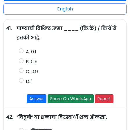
English
41.
पाण्याची विशिष्ट उष्मा ____ (कि.कॅ) / किग्रॅ से
इतकी आहे.
A. ०.१
B. ०.५
C. ०.९
D. १
Answer
Share On WhatsApp
Report
42.
“विदुषी” या शब्दाचा विरुद्धार्थी शब्द ओळखा.