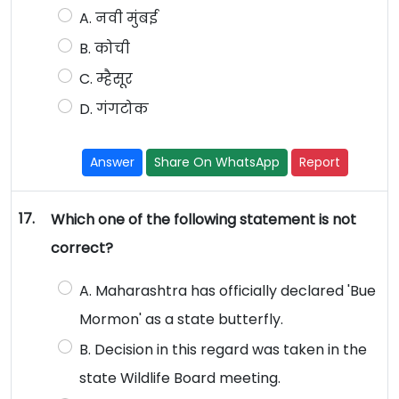
A. नवी मुंबई
B. कोची
C. म्हैसूर
D. गंगटोक
Answer
Share On WhatsApp
Report
17.
Which one of the following statement is not
correct?
A. Maharashtra has officially declared 'Bue
Mormon' as a state butterfly.
B. Decision in this regard was taken in the
state Wildlife Board meeting.