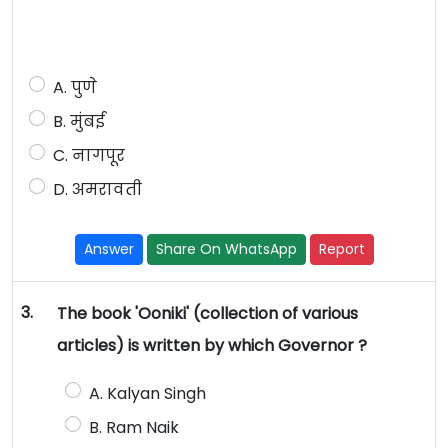
A. पुणे
B. मुंबई
C. नागपूर
D. अमरावती
Answer
Share On WhatsApp
Report
3.
The book 'Ooniki' (collection of various
articles) is written by which Governor ?
A. Kalyan Singh
B. Ram Naik