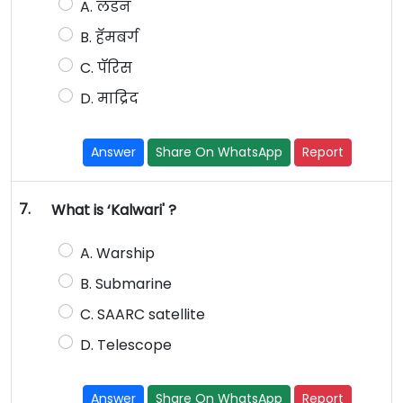
A. लंडन
B. हॅमबर्ग
C. पॅरिस
D. माद्रिद
Answer
Share On WhatsApp
Report
7.
What is ‘Kalwari' ?
A. Warship
B. Submarine
C. SAARC satellite
D. Telescope
Answer
Share On WhatsApp
Report