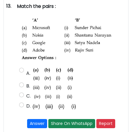
13.
Match the pairs :
A.
B.
C.
D.
Answer
Share On WhatsApp
Report