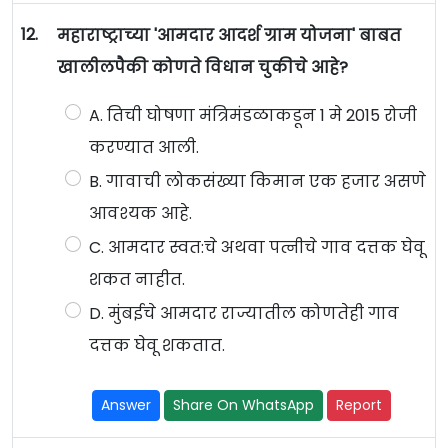
12.
महाराष्ट्राच्या 'आमदार आदर्श ग्राम योजना' बाबत
खालीलपैकी कोणते विधान चुकीचे आहे?
A. तिची घोषणा मंत्रिमंडळाकडून 1 मे 2015 रोजी
करण्यात आली.
B. गावाची लोकसंख्या किमान एक हजार असणे
आवश्यक आहे.
C. आमदार स्वत:चे अथवा पत्नीचे गाव दत्तक घेवू
शकत नाहीत.
D. मुंबईचे आमदार राज्यातील कोणतेही गाव
दत्तक घेवू शकतात.
Answer
Share On WhatsApp
Report