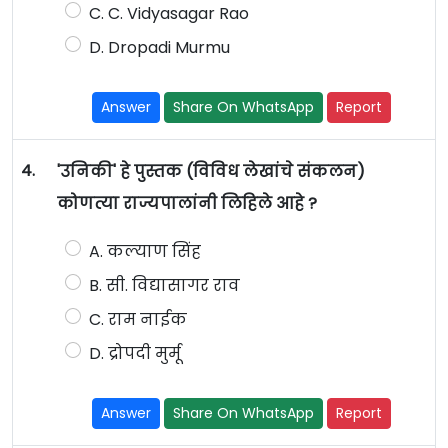
C. C. Vidyasagar Rao
D. Dropadi Murmu
Answer
Share On WhatsApp
Report
4.
'उनिकी' हे पुस्तक (विविध लेखांचे संकलन)
कोणत्या राज्यपालांनी लिहिले आहे ?
A. कल्याण सिंह
B. सी. विद्यासागर राव
C. राम नाईक
D. द्रोपदी मुर्मू
Answer
Share On WhatsApp
Report