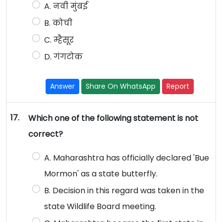
A. नवी मुंबई
B. कोची
C. म्हैसूर
D. गंगटोक
Answer
Share On WhatsApp
Report
17.
Which one of the following statement is not
correct?
A. Maharashtra has officially declared 'Bue
Mormon' as a state butterfly.
B. Decision in this regard was taken in the
state Wildlife Board meeting.