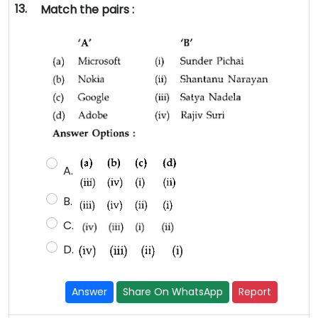
13.
Match the pairs :
A.
B.
C.
D.
Answer
Share On WhatsApp
Report