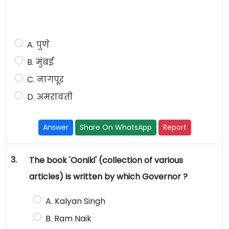
A. पुणे
B. मुंबई
C. नागपूर
D. अमरावती
Answer
Share On WhatsApp
Report
3.
The book 'Ooniki' (collection of various
articles) is written by which Governor ?
A. Kalyan Singh
B. Ram Naik