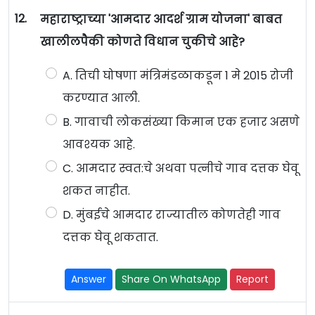
12.
महाराष्ट्राच्या 'आमदार आदर्श ग्राम योजना' बाबत
खालीलपैकी कोणते विधान चुकीचे आहे?
A. तिची घोषणा मंत्रिमंडळाकडून 1 मे 2015 रोजी
करण्यात आली.
B. गावाची लोकसंख्या किमान एक हजार असणे
आवश्यक आहे.
C. आमदार स्वत:चे अथवा पत्नीचे गाव दत्तक घेवू
शकत नाहीत.
D. मुंबईचे आमदार राज्यातील कोणतेही गाव
दत्तक घेवू शकतात.
Answer
Share On WhatsApp
Report