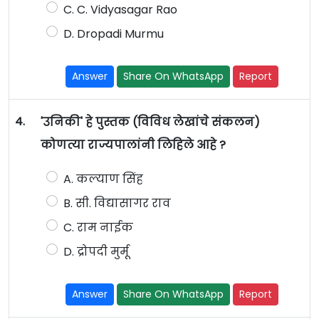
C. C. Vidyasagar Rao
D. Dropadi Murmu
Answer
Share On WhatsApp
Report
4.
'उनिकी' हे पुस्तक (विविध लेखांचे संकलन)
कोणत्या राज्यपालांनी लिहिले आहे ?
A. कल्याण सिंह
B. सी. विद्यासागर राव
C. राम नाईक
D. द्रोपदी मुर्मू
Answer
Share On WhatsApp
Report