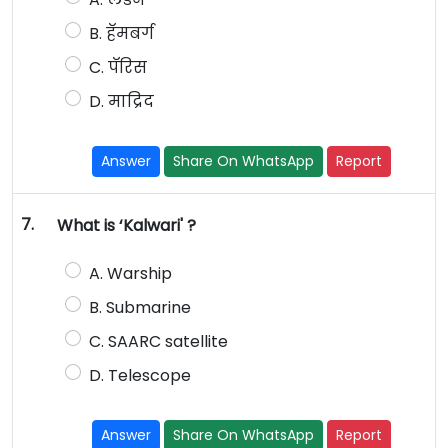
B. हॅमबर्ग
C. पॅरिस
D. माद्रिद
Answer
Share On WhatsApp
Report
7.
What is ‘Kalwari' ?
A. Warship
B. Submarine
C. SAARC satellite
D. Telescope
Answer
Share On WhatsApp
Report