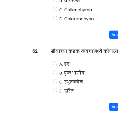
B. Surface
C. Collenchyma
D. Chlorenchyna
An
62.
बीयांच्या कडक कवचामध्ये कोणत
A. दृढ
B. पृष्ठभागीय
C. स्थूलकोन
D. हरित
An