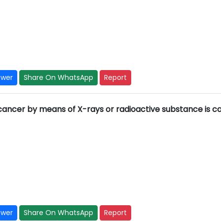
swer
Share On WhatsApp
Report
 cancer by means of X-rays or radioactive substance is c
swer
Share On WhatsApp
Report