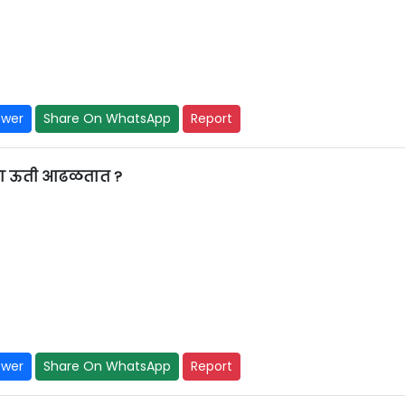
swer
Share On WhatsApp
Report
्या ऊती आढळतात ?
swer
Share On WhatsApp
Report