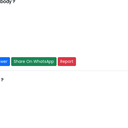
 body ?
swer
Share On WhatsApp
Report
 ?