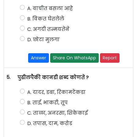
A. वाचीत बसला आहे
B. विकत घेतलेले
C. अगदी तन्मयतेने
D. छोटा मुलगा
Answer
Share On WhatsApp
Report
5.
पुढीलपैकी कानडी शब्द कोणते ?
A. दादर, डबा, रिकामटेकडा
B. ताई, भाकरी, तूप
C. ताळा, अनरसा, शिकेकाई
D. तपास, दाम, करोड