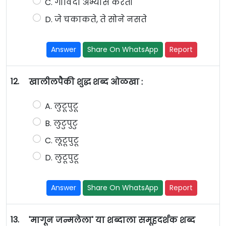
C. गोविंदा अभ्यास करतो
D. जे चकाकते, ते सोने नसते
Answer
Share On WhatsApp
Report
12.
खालीलपैकी शुद्ध शब्द ओळखा :
A. लुटूपुटू
B. लुटुपुटु
C. लूटूपुटू
D. लुटूपुटू
Answer
Share On WhatsApp
Report
13.
'मागून जन्मलेला' या शब्दाला समूहदर्शक शब्द