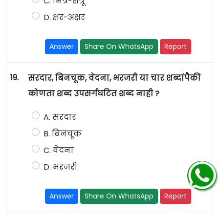
C. मित्र-शत्रू
D. क्षर-अक्षर
Answer
Share On WhatsApp
Report
19.
सरदार, बिनचूक, वेदना, भरजरी या चार शब्दांपैकी
कोणता शब्द उपसर्गघटित शब्द नाही ?
A. सरदार
B. बिनचूक
C. वेदना
D. भरजरी
Answer
Share On WhatsApp
Report