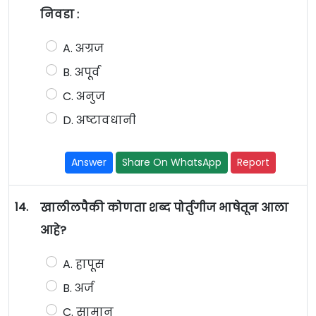
निवडा :
A. अग्रज
B. अपूर्व
C. अनुज
D. अष्टावधानी
Answer
Share On WhatsApp
Report
14.
खालीलपैकी कोणता शब्द पोर्तुगीज भाषेतून आला
आहे?
A. हापूस
B. अर्ज
C. सामान