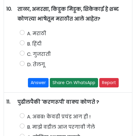
10.
ताळा, अनरसा, किडूक मिडूक, शिकेकाई हे शब्द
कोणत्या भाषेतून मराठीत आले आहेत?
A. मराठी
B. हिंदी
C. गुजराती
D. तेलगू
Answer
Share On WhatsApp
Report
11.
पुढीलपैकी 'करणरूपी' वाक्य कोणते ?
A. अबब! केवढी प्रचंड आग ही !
B. माझे वडील आज परगावी गेले