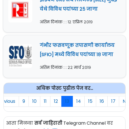
येथे विविध पदांच्या २५ जागा
अंतिम दिनांक : : १२ एप्रिल २०१९
गंभीर फसवणूक तपासणी कार्यालय
[SFIO] मध्ये विविध पदांच्या १८ जागा
अंतिम दिनांक : : २२ मार्च २०१९
अधिक पोस्ट पुढील पेज वर...
revious
9
10
11
12
13
14
15
16
17
Ne
आता मिळवा
सर्व जाहिराती
Telegram Channel वर