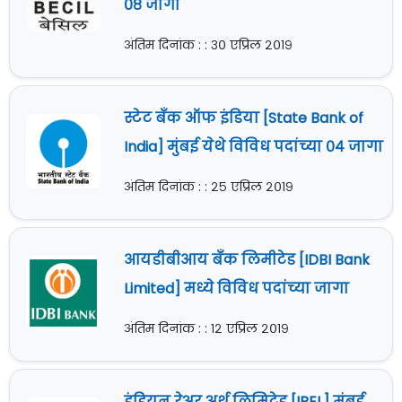
०८ जागा
अंतिम दिनांक : : ३० एप्रिल २०१९
स्टेट बँक ऑफ इंडिया [State Bank of
India] मुंबई येथे विविध पदांच्या ०४ जागा
अंतिम दिनांक : : २५ एप्रिल २०१९
आयडीबीआय बँक लिमीटेड [IDBI Bank
Limited] मध्ये विविध पदांच्या जागा
अंतिम दिनांक : : १२ एप्रिल २०१९
इंडियन रेअर अर्थ लिमिटेड [IREL] मुंबई