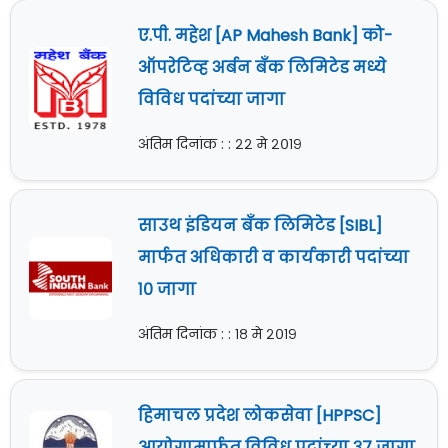
ए.पी. महेश [AP Mahesh Bank] को-
ऑपरेटिव्ह अर्बन बँक लिमिटेड मध्ये
विविध पदांच्या जागा
अंतिम दिनांक : : २२ मे २०१९
साउथ इंडियन बँक लिमिटेड [SIBL]
मार्फत अधिकारी व कार्यकारी पदांच्या
१० जागा
अंतिम दिनांक : : १८ मे २०१९
हिमाचल प्रदेश लोकसेवा [HPPSC]
आयोगामार्फत विविध पदांच्या ३७ जागा