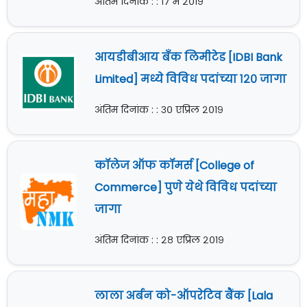
अंतिम दिनांक : : १७ मे २०१९
आयडीबीआय बँक लिमीटेड [IDBI Bank
Limited] मध्ये विविध पदांच्या १२० जागा
अंतिम दिनांक : : ३० एप्रिल २०१९
कॉलेज ऑफ कॉमर्स [College of
Commerce] पुणे येथे विविध पदांच्या
जागा
अंतिम दिनांक : : २८ एप्रिल २०१९
लाला अर्बन को-ऑपरेटिव बैंक [Lala