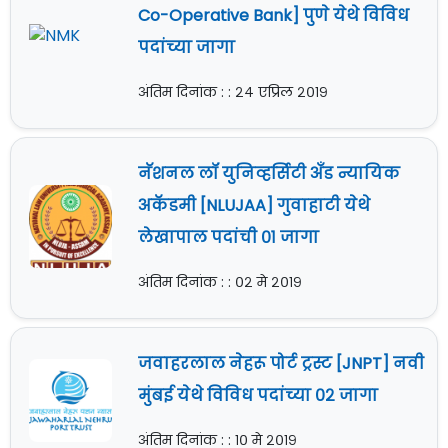
Co-Operative Bank] पुणे येथे विविध
पदांच्या जागा
अंतिम दिनांक : : २४ एप्रिल २०१९
नॅशनल लॉ युनिव्हर्सिटी अँड न्यायिक
अकॅडमी [NLUJAA] गुवाहाटी येथे
लेखापाल पदांची ०१ जागा
अंतिम दिनांक : : ०२ मे २०१९
जवाहरलाल नेहरू पोर्ट ट्रस्ट [JNPT] नवी
मुंबई येथे विविध पदांच्या ०२ जागा
अंतिम दिनांक : : १० मे २०१९