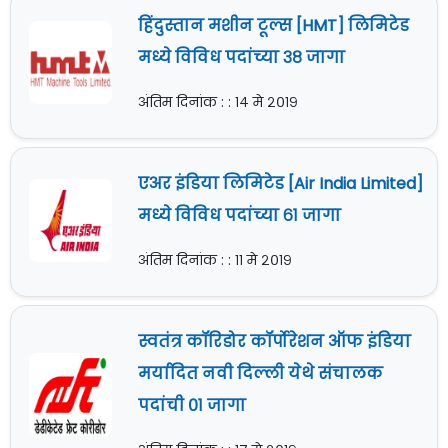
हिंदुस्तान मशीन टूल्स [HMT] लिमिटेड
मध्ये विविध पदांच्या ३८ जागा
अंतिम दिनांक : : १४ मे २०१९
एअर इंडिया लिमिटेड [Air India Limited]
मध्ये विविध पदांच्या ६१ जागा
अंतिम दिनांक : : ११ मे २०१९
स्वतंत्र कॉरिडोर कॉर्पोरेशन ऑफ इंडिया
मर्यादित नवी दिल्ली येथे संचालक
पदांची ०१ जागा