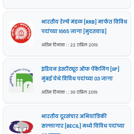
भारतीय रेल्वे मंडळ [RRB] मार्फत विविध
पदांच्या १६६५ जागा [मुदतवाढ]
अंतिम दिनांक : : २२ एप्रिल २०१९
इंडियन इंस्टीट्यूट ऑफ पॅकेजिंग [IIP]
मुंबई येथे विविध पदांच्या ०३ जागा
अंतिम दिनांक : : ३० एप्रिल २०१९
भारतीय दूरसंचार अभियांत्रिकी
सल्लागार [BECIL] मध्ये विविध पदांच्या