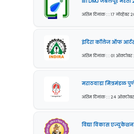
IIITDMJ जबलपूर भरती 
अंतिम दिनांक : : १७ नोव्हेंबर 
इंदिरा कॉलेज ऑफ आर्टस्
अंतिम दिनांक : : ०१ ऑक्टोब
मराठवाडा मित्रमंडळ पु
अंतिम दिनांक : : २४ ऑक्टोब
विद्या विकास एज्युकेशन