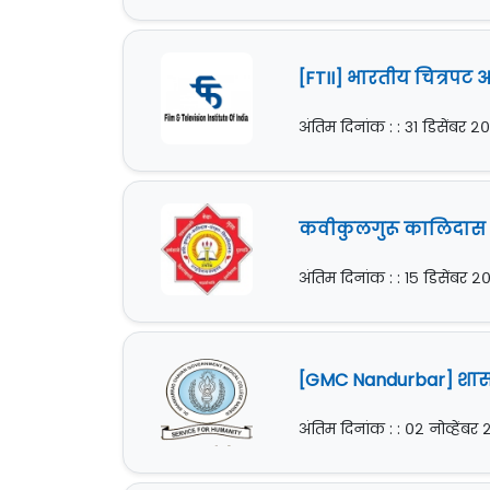
[FTII] भारतीय चित्रपट 
अंतिम दिनांक : : ३१ डिसेंबर २
कवीकुलगुरू कालिदास सं
अंतिम दिनांक : : १५ डिसेंबर 
[GMC Nandurbar] शासक
अंतिम दिनांक : : ०२ नोव्हेंबर