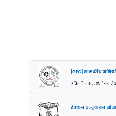
[GEC] शासकीय अभियांत
अंतिम दिनांक : : ०५ फेब्रुवार
डेक्कन एज्युकेशन सोसा