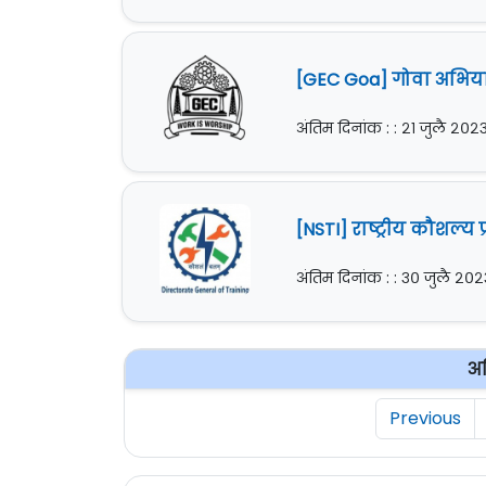
[GEC Goa] गोवा अभियां
अंतिम दिनांक : : २१ जुलै २०२
[NSTI] राष्ट्रीय कौशल्य 
अंतिम दिनांक : : ३० जुलै २०२
अध
Previous