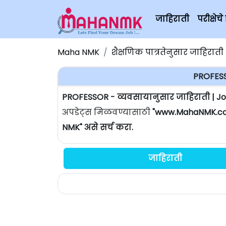
जाहिराती
परीक्षे
Maha NMK
शैक्षणिक पात्रतेनुसार जाहिराती
PROFESS
PROFESSOR - व्यवसायानुसार जाहिराती | J
अपडेट्स मिळवण्यासाठी
"www.MahaNMK.c
NMK" असे सर्च करा.
जाहिराती