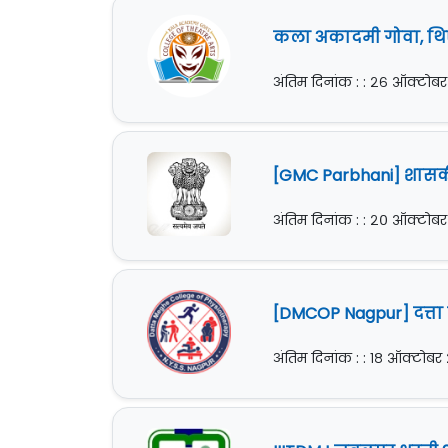
कला अकादमी गोवा, थिए
अंतिम दिनांक : : २६ ऑक्टोब
[GMC Parbhani] शासकी
अंतिम दिनांक : : २० ऑक्टोब
[DMCOP Nagpur] दत्ता
अंतिम दिनांक : : १८ ऑक्टोब