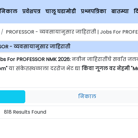
चे निकाल
प्रवेशपत्र
चालू घडामोडी
प्रश्नपत्रिका
बातम्या
द
PROFESSOR - व्यवसायानुसार जाहिराती | Jobs For PROF
OR - व्यवसायानुसार जाहिराती
obs For PROFESSOR NMK 2026:
नवीन जाहिरातींचे सर्वात जल
om"
या संकेतस्थळाला दररोज भेट द्या
किंवा गूगल वर नेहमी "
निकाल
818 Results Found