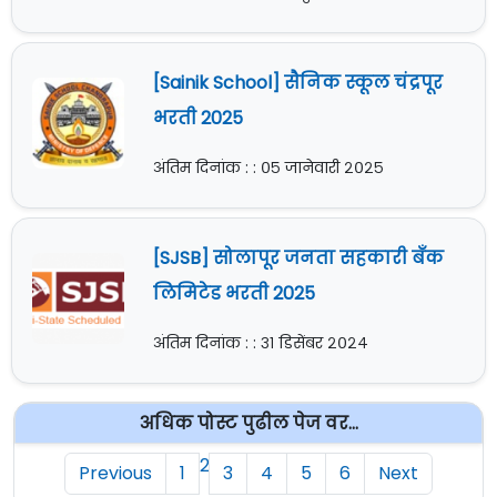
[Sainik School] सैनिक स्कूल चंद्रपूर
भरती 2025
अंतिम दिनांक : : ०५ जानेवारी २०२५
[SJSB] सोलापूर जनता सहकारी बँक
लिमिटेड भरती 2025
अंतिम दिनांक : : ३१ डिसेंबर २०२४
अधिक पोस्ट पुढील पेज वर...
2
Previous
1
3
4
5
6
Next