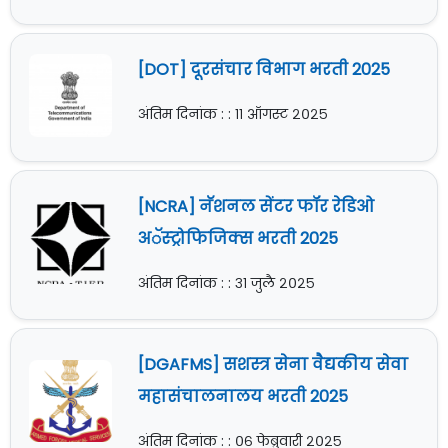
[DOT] दूरसंचार विभाग भरती 2025
अंतिम दिनांक : : ११ ऑगस्ट २०२५
[NCRA] नॅशनल सेंटर फॉर रेडिओ
अॅस्ट्रोफिजिक्स भरती 2025
अंतिम दिनांक : : ३१ जुलै २०२५
[DGAFMS] सशस्त्र सेना वैद्यकीय सेवा
महासंचालनालय भरती 2025
अंतिम दिनांक : : ०६ फेब्रुवारी २०२५