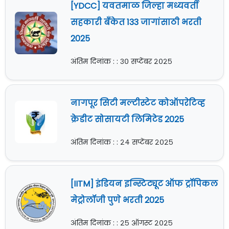
[YDCC] यवतमाळ जिल्हा मध्यवर्ती
सहकारी बँकेत 133 जागांसाठी भरती
2025
अंतिम दिनांक : : ३० सप्टेंबर २०२५
नागपूर सिटी मल्टीस्टेट कोऑपरेटिव्ह
क्रेडीट सोसायटी लिमिटेड 2025
अंतिम दिनांक : : २४ सप्टेंबर २०२५
[IITM] इंडियन इन्स्टिट्यूट ऑफ ट्रॉपिकल
मेट्रोलॉजी पुणे भरती 2025
अंतिम दिनांक : : २५ ऑगस्ट २०२५