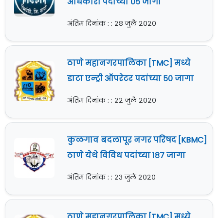
अधिकारी पदांच्या ०५ जागा
अंतिम दिनांक : : २८ जुलै २०२०
ठाणे महानगरपालिका [TMC] मध्ये
डाटा एन्ट्री ऑपरेटर पदांच्या ५० जागा
अंतिम दिनांक : : २२ जुलै २०२०
कुळगाव बदलापूर नगर परिषद [KBMC]
ठाणे येथे विविध पदांच्या १८७ जागा
अंतिम दिनांक : : २३ जुलै २०२०
ठाणे महानगरपालिका [TMC] मध्ये