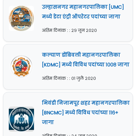
उल्हासनगर महानगरपालिका [UMC]
मध्ये डेटा एंट्री ऑपरेटर पदांच्या जागा
अंतिम दिनांक : : २९ जून २०२०
कल्याण डोंबिवली महानगरपालिका
[KDMC] मध्ये विविध पदांच्या १००८ जागा
अंतिम दिनांक : : ०१ जुलै २०२०
भिवंडी निजामपूर शहर महानगरपालिका
[BNCMC] मध्ये विविध पदांच्या ११६+
जागा