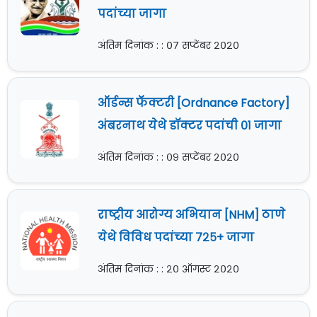
पदांच्या जागा
अंतिम दिनांक : : ०७ सप्टेंबर २०२०
ऑर्डन्स फॅक्टरी [Ordnance Factory]
अंबरनाथ येथे डॉक्टर पदांची ०१ जागा
अंतिम दिनांक : : ०९ सप्टेंबर २०२०
राष्ट्रीय आरोग्य अभियान [NHM] ठाणे
येथे विविध पदांच्या ७२५+ जागा
अंतिम दिनांक : : २० ऑगस्ट २०२०