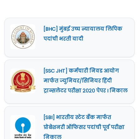
[BHC] मुंबई उच्च न्यायालय लिपिक
पदांची भरती यादी
[SSC JHT] कर्मचारी निवड आयोग
मार्फत ज्युनियर/सिनियर हिंदी
ट्रान्सलेटर परीक्षा २०२० पेपर I निकाल
[SBI] भारतीय स्टेट बँक मार्फत
प्रोबेशनरी ऑफिसर पदांची पूर्व परीक्षा
निकाल