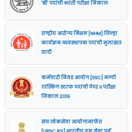
'बी' पदांची भरती परीक्षा निकाल
राष्ट्रीय आरोग्य मिशन [NHM] जिल्हा
कार्यक्रम व्यवस्थापक पदांची मुलाखत
यादी
कर्मचारी निवड आयोग [SSC] मल्टी
टास्किंग स्टाफ पदांची पेपर II परीक्षा
निकाल २०१९
संघ लोकसेवा आयोगामार्फत
[UPSC IFS] भारतीय वन सेवा पूर्व