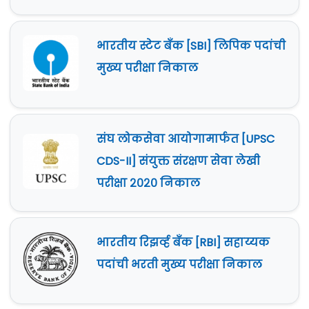
भारतीय स्टेट बँक [SBI] लिपिक पदांची
मुख्य परीक्षा निकाल
संघ लोकसेवा आयोगामार्फत [UPSC
CDS-II] संयुक्त संरक्षण सेवा लेखी
परीक्षा २०२० निकाल
भारतीय रिझर्व्ह बँक [RBI] सहाय्यक
पदांची भरती मुख्य परीक्षा निकाल