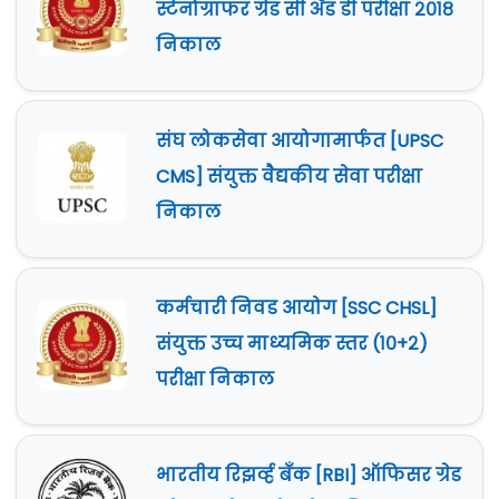
स्टेनोग्राफर ग्रेड सी अँड डी परीक्षा २०१८
निकाल
संघ लोकसेवा आयोगामार्फत [UPSC
CMS] संयुक्त वैद्यकीय सेवा परीक्षा
निकाल
कर्मचारी निवड आयोग [SSC CHSL]
संयुक्त उच्च माध्यमिक स्तर (१०+२)
परीक्षा निकाल
भारतीय रिझर्व्ह बँक [RBI] ऑफिसर ग्रेड