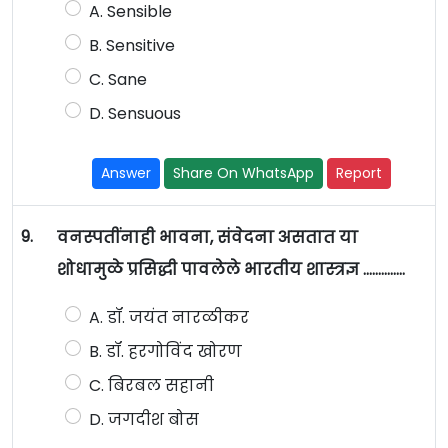
A. Sensible
B. Sensitive
C. Sane
D. Sensuous
Answer
Share On WhatsApp
Report
9.
वनस्पतींनाही भावना, संवेदना असतात या
शोधामुळे प्रसिद्धी पावलेले भारतीय शास्त्रज्ञ …………..
A. डॉ. जयंत नारळीकर
B. डॉ. हरगोविंद खोरण
C. बिरबल सहानी
D. जगदीश बोस