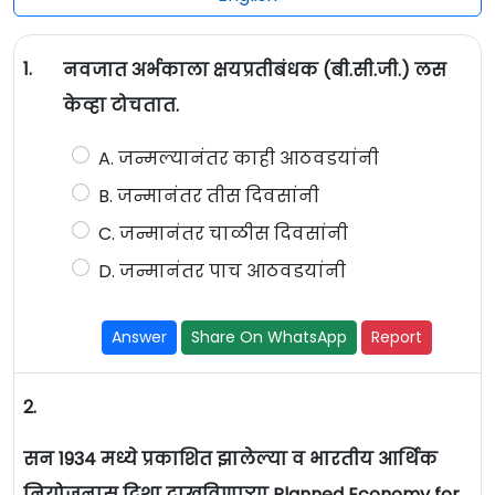
1.
नवजात अर्भकाला क्षयप्रतीबंधक (बी.सी.जी.) लस
केव्हा टोचतात.
A. जन्मल्यानंतर काही आठवडयांनी
B. जन्मानंतर तीस दिवसांनी
C. जन्मानंतर चाळीस दिवसांनी
D. जन्मानंतर पाच आठवडयांनी
Answer
Share On WhatsApp
Report
2.
सन 1934 मध्ये प्रकाशित झालेल्या व भारतीय आर्थिक
नियोजनास दिशा दाखविणाऱ्या Planned Economy for