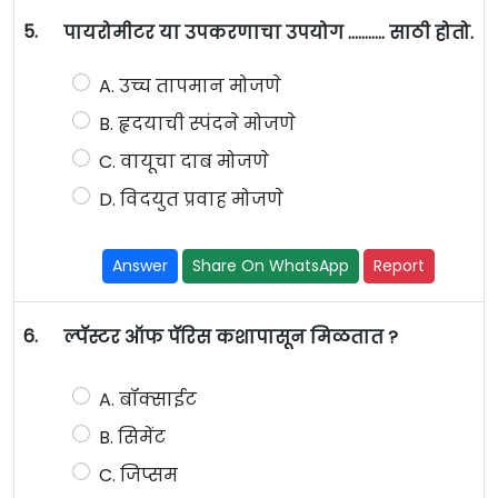
5.
पायरोमीटर या उपकरणाचा उपयोग ……….. साठी होतो.
A. उच्च तापमान मोजणे
B. हृदयाची स्पंदने मोजणे
C. वायूचा दाब मोजणे
D. विदयुत प्रवाह मोजणे
Answer
Share On WhatsApp
Report
6.
ल्पॅस्टर ऑफ पॅरिस कशापासून मिळतात ?
A. बॉक्साईट
B. सिमेंट
C. जिप्सम