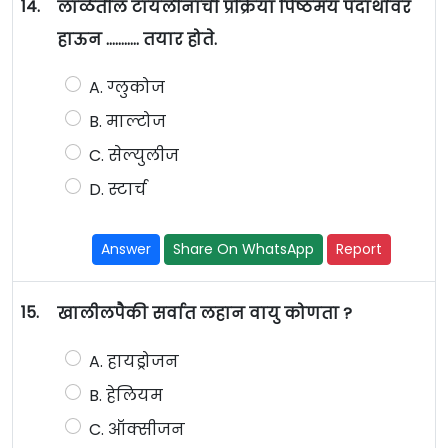
14.
लाळेतील टायलीनाची प्रक्रिया पिष्ठमय पदार्थावर
हाऊन ……….. तयार होते.
A. ग्लुकोज
B. माल्टोज
C. सेल्युलीज
D. स्टार्च
Answer
Share On WhatsApp
Report
15.
खालीलपैकी सर्वात लहान वायु कोणता ?
A. हायड्रोजन
B. हेलियम
C. ऑक्सीजन