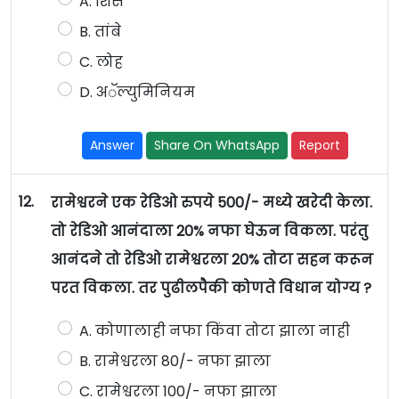
A. शिसे
B. तांबे
C. लोह
D. अॅल्युमिनियम
Answer
Share On WhatsApp
Report
12.
रामेश्वरने एक रेडिओ रुपये 500/- मध्ये खरेदी केला.
तो रेडिओ आनंदाला 20% नफा घेऊन विकला. परंतु
आनंदने तो रेडिओ रामेश्वरला 20% तोटा सहन करून
परत विकला. तर पुढीलपैकी कोणते विधान योग्य ?
A. कोणालाही नफा किंवा तोटा झाला नाही
B. रामेश्वरला 80/- नफा झाला
C. रामेश्वरला 100/- नफा झाला