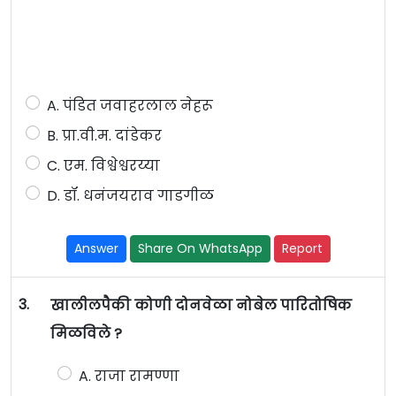
A. पंडित जवाहरलाल नेहरू
B. प्रा.वी.म. दांडेकर
C. एम. विश्वेश्वरय्या
D. डॉ. धनंजयराव गाडगीळ
Answer
Share On WhatsApp
Report
3.
खालीलपैकी कोणी दोनवेळा नोबेल पारितोषिक
मिळविले ?
A. राजा रामण्णा