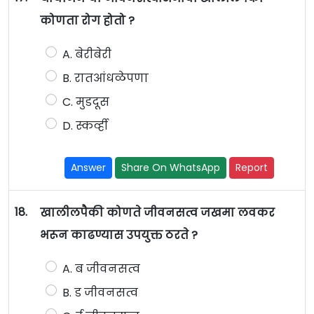
कोणता रोग होतो ?
A. बेरीबेरी
B. रातआंधळेपणा
C. मुडदूस
D. स्कर्व्ही
Answer
Share On WhatsApp
Report
18.
खालीलपैकी कोणते जीवनसत्व जखमा लवकर
भरून काढण्यास उपयुक्त ठरते ?
A. ब जीवनसत्व
B. ड जीवनसत्व