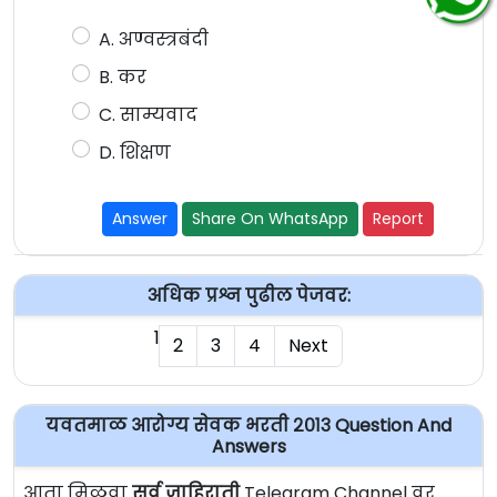
A. अण्वस्त्रबंदी
B. कर
C. साम्यवाद
D. शिक्षण
Answer
Share On WhatsApp
Report
अधिक प्रश्न पुढील पेजवर:
1
2
3
4
Next
यवतमाळ आरोग्य सेवक भरती २०१३ Question And
Answers
आता मिळवा
सर्व जाहिराती
Telegram Channel वर