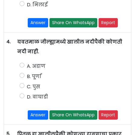
D. भिलाई
Answer
Share On WhatsApp
Report
4.
यवतमाळ जील्ह्यामध्ये खालील नदीपैकी कोणती
नदी नाही.
A. अडाण
B. पूर्णा
C. पुस
D. वाघाडी
Answer
Share On WhatsApp
Report
5.
पितळ हा खालीलपैकी कोणत्या द्रावणाचा प्रकार