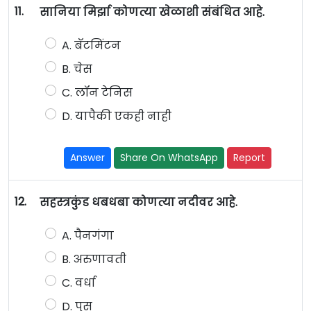
11.
सानिया मिर्झा कोणत्या खेळाशी संबंधित आहे.
A. बॅटमिंटन
B. चेस
C. लॉन टेनिस
D. यापैकी एकही नाही
Answer
Share On WhatsApp
Report
12.
सहस्त्रकुंड धबधबा कोणत्या नदीवर आहे.
A. पैनगंगा
B. अरुणावती
C. वर्धा
D. पुस