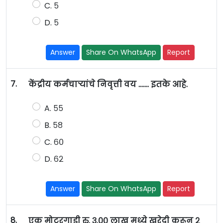
C. ५
D. ५
Answer
Share On WhatsApp
Report
7.
केंद्रीय कर्मचाऱ्यांचे निवृत्ती वय ……. इतके आहे.
A. ५५
B. ५८
C. ६०
D. ६२
Answer
Share On WhatsApp
Report
8.
एक मोटरगाडी रु. ३.०० लाख मध्ये खरेदी करून २