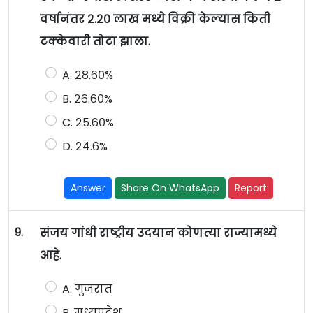
वर्षानंतर २.२० लाख मध्ये विक्री केल्यास किती
टक्केवारी तोटा झाला.
A. २८.६०%
B. २६.६०%
C. २५.६०%
D. २४.६%
Answer
Share On WhatsApp
Report
9.
संजय गांधी राष्ट्रीय उदयान कोणत्या राज्यामध्ये
आहे.
A. गुजरात
B. मध्यप्रदेश