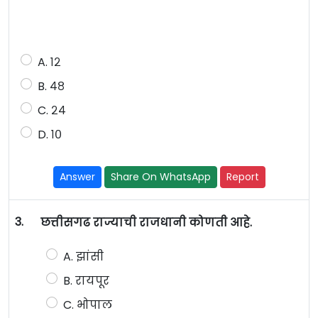
A. १२
B. ४८
C. २४
D. १०
Answer
Share On WhatsApp
Report
3.
छत्तीसगढ राज्याची राजधानी कोणती आहे.
A. झांसी
B. रायपूर
C. भोपाल