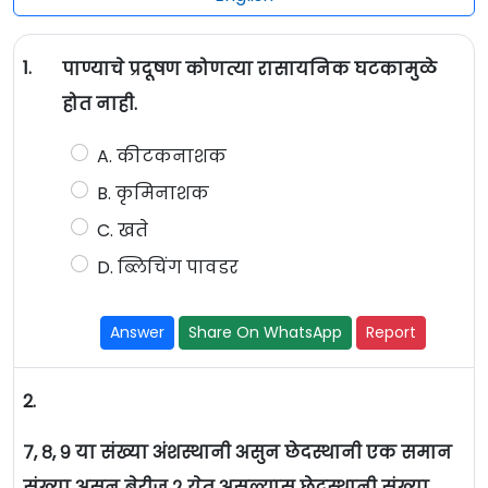
1.
पाण्याचे प्रदूषण कोणत्या रासायनिक घटकामुळे
होत नाही.
A. कीटकनाशक
B. कृमिनाशक
C. खते
D. ब्लिचिंग पावडर
Answer
Share On WhatsApp
Report
2.
७, ८, ९ या संख्या अंशस्थानी असुन छेदस्थानी एक समान
संख्या असुन बेरीज २ येत असल्यास छेदस्थानी संख्या