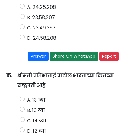
A. २४,२५,२०८
B. २३,५८,२०७
C. २३,४९,३५७
D. २४,५८,२०८
Answer
Share On WhatsApp
Report
15.
श्रीमती प्रतिभाताई पाटील भारताच्या कितव्या
राष्ट्रपती आहे.
A. १३ व्या
B. १३ व्या
C. १४ व्या
D. १२ व्या