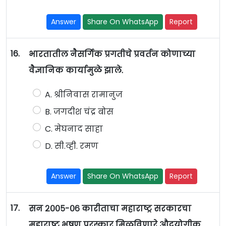
Answer
Share On WhatsApp
Report
16.
भारतातील नैसर्गिक प्रगतीचे प्रवर्तन कोणाच्या
वैज्ञानिक कार्यामुळे झाले.
A. श्रीनिवास रामानुज
B. जगदीश चंद्र बोस
C. मेघनाद साहा
D. सी.व्ही. रमण
Answer
Share On WhatsApp
Report
17.
सन २००५-०६ कारीताचा महाराष्ट्र सरकारचा
महाराष्ट्र भुषण पुरस्कार मिळविणारे औदयोगीक