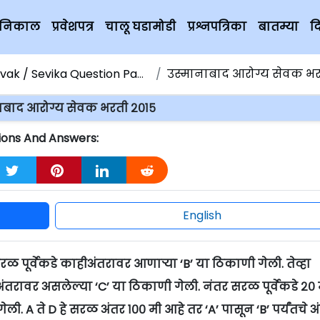
चे निकाल
प्रवेशपत्र
चालू घडामोडी
प्रश्नपत्रिका
बातम्या
द
ak / Sevika Question Paper
उस्मानाबाद आरोग्य सेवक भरती
ाबाद आरोग्य सेवक भरती २०१५
ions And Answers:
English
 पूर्वेकडे काहीअंतरावर आणाऱ्या ‘B’ या ठिकाणी गेली. तेव्हा
तरावर असलेल्या ‘C’ या ठिकाणी गेली. नंतर सरळ पूर्वेकडे २० 
ी. A ते D हे सरळ अंतर १०० मी आहे तर ‘A’ पासून ‘B’ पर्यंतचे अ