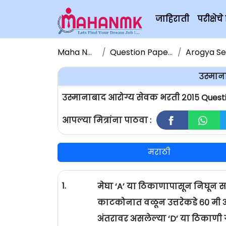
जाहिराती
परीक्षे
Maha NMK
Question Papers
Arogya Sev
उस्मान
उस्मानाबाद आरोग्य सेवक भरती २०१५ Quest
आपल्या मित्रांना पाठवा :
मराठी
1.
मेघा ‘A’ या ठिकाणापासून निघून सरळ
काटकोनात वळून उत्तरेकडे ६० मी अं
अंतरावर असलेल्या ‘D’ या ठिकाणी गेल