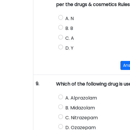
per the drugs & cosmetics Rules 
A. N
B. B
C. A
D. Y
An
9.
Which of the following drug is u
A. Alprazolam
B. Midazolam
C. Nitrazepam
D. Ozazepam