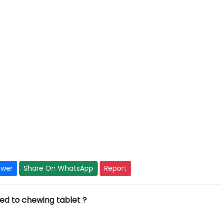
swer
Share On WhatsApp
Report
ded to chewing tablet ?