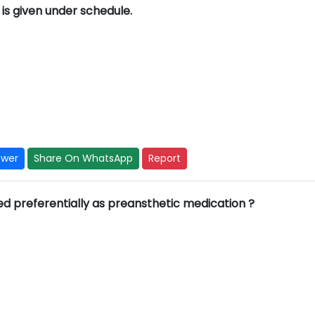
is given under schedule.
swer
Share On WhatsApp
Report
sed preferentially as preansthetic medication ?