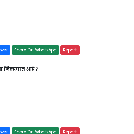
swer
Share On WhatsApp
Report
 जिल्हयात आहे ?
swer
Share On WhatsApp
Report