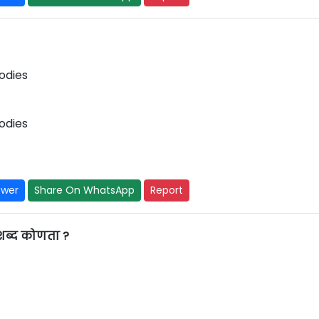
odies
odies
swer
Share On WhatsApp
Report
ब्द कोणता ?