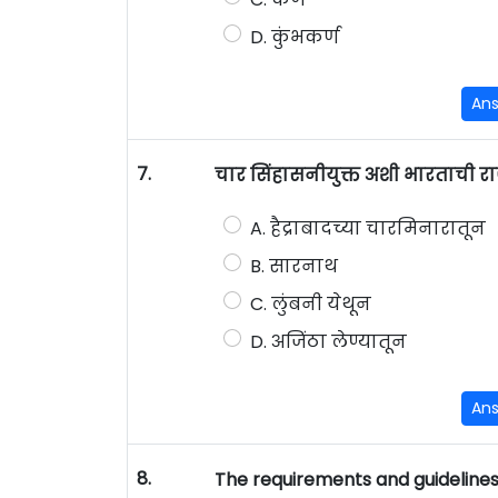
D. कुंभकर्ण
An
7.
चार सिंहासनीयुक्त अशी भारताची रा
A. हैद्राबादच्या चारमिनारातून
B. सारनाथ
C. लुंबनी येथून
D. अजिंठा लेण्यातून
An
8.
The requirements and guidelines 