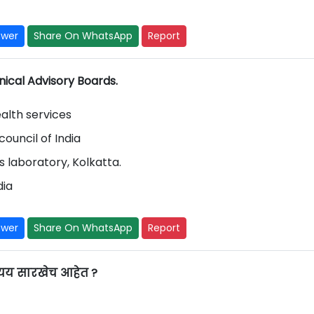
swer
Share On WhatsApp
Report
ical Advisory Boards.
ealth services
ouncil of India
s laboratory, Kolkatta.
dia
swer
Share On WhatsApp
Report
त्यय सारखेच आहेत ?