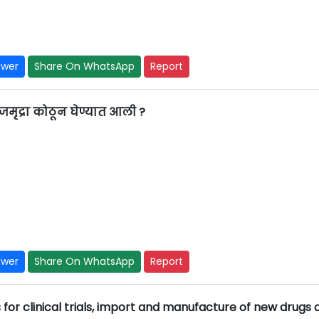
swer
Share On WhatsApp
Report
जमृद्रा कोठून घेण्यात आली ?
swer
Share On WhatsApp
Report
for clinical trials, import and manufacture of new drugs 