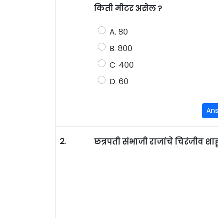
किती मीटर असेल ?
A. ८०
B. ८००
C. ४००
D. ६०
An
2.
छत्रपती संभाजी राजांचे चिरंजीव शाह