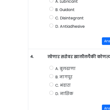
A. Lubricant
B. Guidant
C. Disintegrant
D. Antiadhesive
An
4.
लोणार सरोवर खालीलपैकी कोणत्या
A. बुलढाणा
B. नागपूर
C. भंडारा
D. नाशिक
An