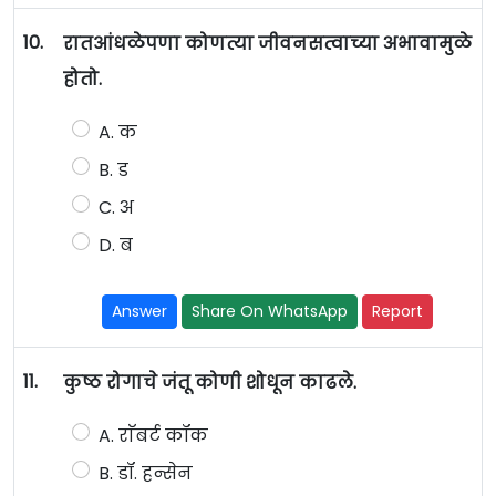
10.
रातआंधळेपणा कोणत्या जीवनसत्वाच्या अभावामुळे
होतो.
A. क
B. ड
C. अ
D. ब
Answer
Share On WhatsApp
Report
11.
कुष्ठ रोगाचे जंतू कोणी शोधून काढले.
A. राॅबर्ट कॉक
B. डॉ. हन्सेन