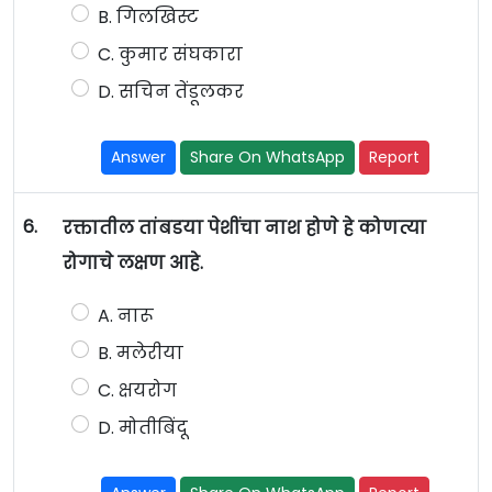
B. गिलखिस्ट
C. कुमार संघकारा
D. सचिन तेंडूलकर
Answer
Share On WhatsApp
Report
6.
रक्तातील तांबडया पेशींचा नाश होणे हे कोणत्या
रोगाचे लक्षण आहे.
A. नारू
B. मलेरीया
C. क्षयरोग
D. मोतीबिंदू