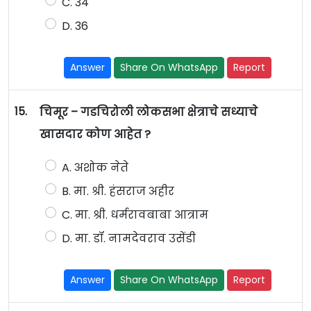
C. 34
D. 36
Answer
Share On WhatsApp
Report
15.
चिमूर – गडचिरोली लोकसभा क्षेत्राचे सध्याचे
खासदार कोण आहेत ?
A. अशोक नेते
B. मा. श्री. हंसराज अहीर
C. मा. श्री. धर्मरावबाबा आत्राम
D. मा. डॉ. नामदेवराव उसेंडी
Answer
Share On WhatsApp
Report