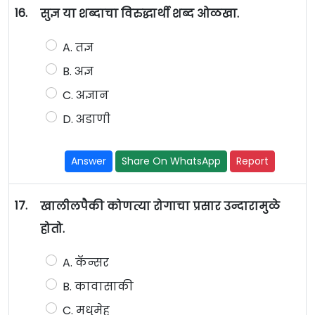
16.
सुज्ञ या शब्दाचा विरुद्धार्थी शब्द ओळखा.
A. तज्ञ
B. अज्ञ
C. अज्ञान
D. अडाणी
Answer
Share On WhatsApp
Report
17.
खालीलपैकी कोणत्या रोगाचा प्रसार उन्दारामुळे
होतो.
A. कॅन्सर
B. कावासाकी
C. मधुमेह