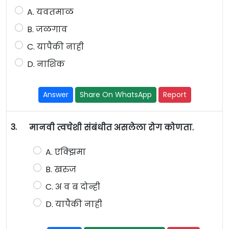
A. यवतमाळ
B. जळगाव
C. यापैकी नाही
D. नाशिक
Answer
Share On WhatsApp
Report
3.
मानवी त्वचेशी संबंधीत असलेला रोग कोणता.
A. एक्झिमा
B. खरुज
C. अ व ब दोन्ही
D. यापैकी नाही