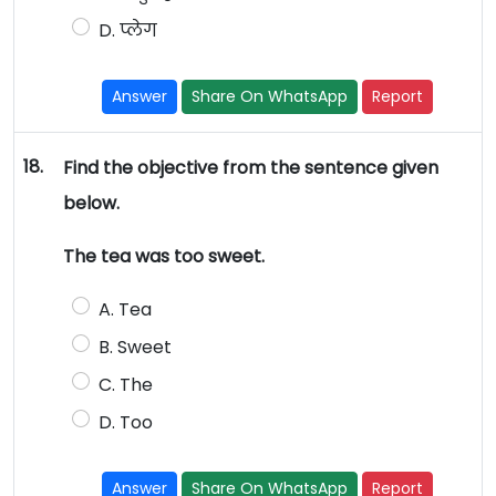
D. प्लेग
Answer
Share On WhatsApp
Report
18.
Find the objective from the sentence given
below.
The tea was too sweet.
A. Tea
B. Sweet
C. The
D. Too
Answer
Share On WhatsApp
Report