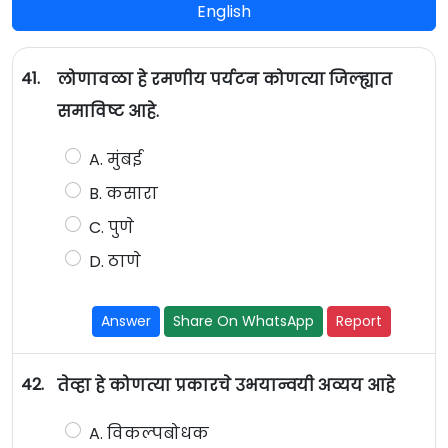
English
41.
लोणावळा हे रमणीय पर्यटन कोणत्या जिल्ह्यात
समाविष्ट आहे.
A. मुंबई
B. कसारा
C. पुणे
D. ठाणे
Answer
Share On WhatsApp
Report
42.
तेव्हा हे कोणत्या प्रकारचे उभयान्वयी अव्यय आहे
A. विकल्पबोधक