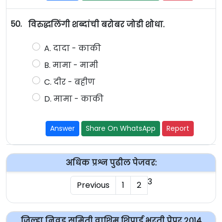
50.
विरुद्धलिंगी शब्दांची बरोबर जोडी शोधा.
A. दादा - काकी
B. मामा - मामी
C. दीर - बहीण
D. मामा - काकी
Answer
Share On WhatsApp
Report
अधिक प्रश्न पुढील पेजवर:
3
Previous
1
2
जिल्हा निवड समिती वाशिम शिपाई भरती पेपर २०१४