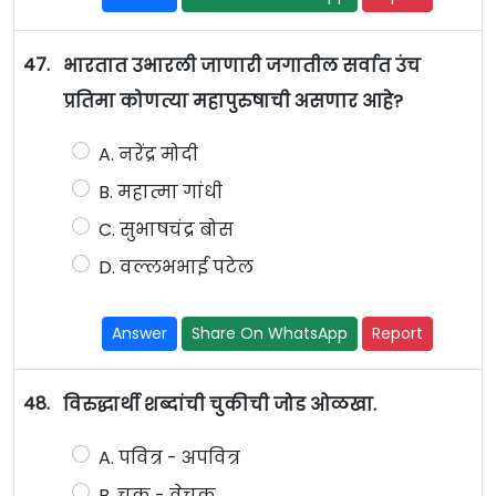
47.
भारतात उभारली जाणारी जगातील सर्वात उंच
प्रतिमा कोणत्या महापुरुषाची असणार आहे?
A. नरेंद्र मोदी
B. महात्मा गांधी
C. सुभाषचंद्र बोस
D. वल्लभभाई पटेल
Answer
Share On WhatsApp
Report
48.
विरुद्धार्थी शब्दांची चुकीची जोड ओळखा.
A. पवित्र - अपवित्र
B. चूक - वेचूक