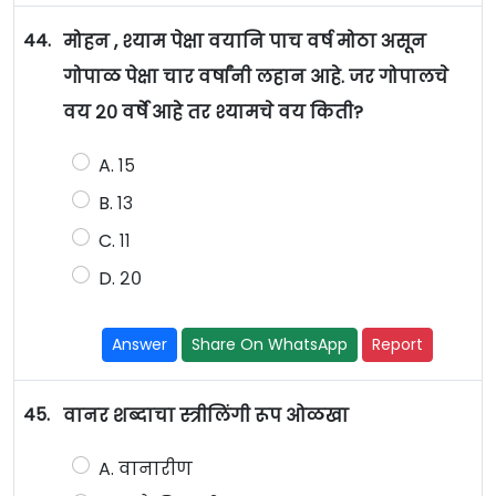
44.
मोहन , श्याम पेक्षा वयानि पाच वर्ष मोठा असून
गोपाळ पेक्षा चार वर्षांनी लहान आहे. जर गोपालचे
वय २० वर्षे आहे तर श्यामचे वय किती?
A. १५
B. १३
C. ११
D. २०
Answer
Share On WhatsApp
Report
45.
वानर शब्दाचा स्त्रीलिंगी रूप ओळखा
A. वानारीण