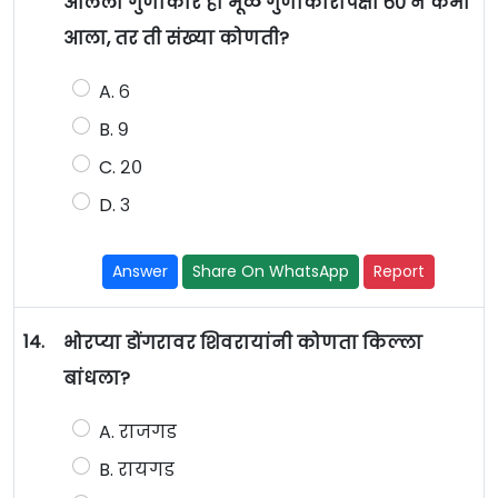
आलेला गुणाकार हा मूळ गुणाकारापेक्षा ६० ने कमी
आला, तर ती संख्या कोणती?
A. ६
B. ९
C. २०
D. ३
Answer
Share On WhatsApp
Report
14.
भोरप्या डोंगरावर शिवरायांनी कोणता किल्ला
बांधला?
A. राजगड
B. रायगड