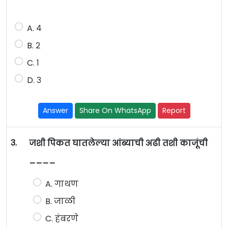
A. ४
B. २
C. १
D. ३
Answer
Share On WhatsApp
Report
3.
जशी पिकत घातलेल्या आंब्याची अढी तशी काजूंची
____
A. गाथण
B. जाळी
C. हंंबरणे