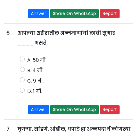
Answer
Share On WhatsApp
Report
6.
आपल्या शरीरातील अन्नमार्गाची लांबी सुमार
____ असते.
A. ५० मी.
B. ४ मी.
C. ९ मी.
D. १ मी.
Answer
Share On WhatsApp
Report
7.
घुगऱ्या, सांडणे, आंबील, धपाटे हा अन्नपदार्थ कोणत्या