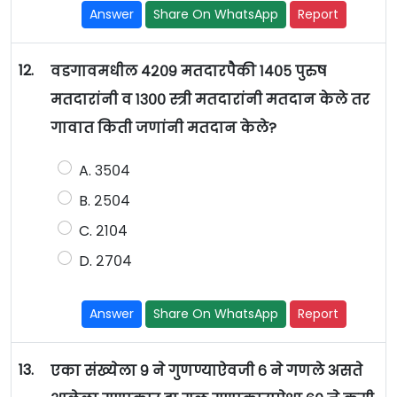
Answer
Share On WhatsApp
Report
12.
वडगावमधील ४२०९ मतदारपैकी १४०५ पुरुष
मतदारांनी व १३०० स्त्री मतदारांनी मतदान केले तर
गावात किती जणांनी मतदान केले?
A. ३५०४
B. २५०४
C. २१०४
D. २७०४
Answer
Share On WhatsApp
Report
13.
एका संख्येला ९ ने गुणण्याऐवजी ६ ने गणले असते