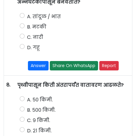
अन्नघटकापासून बनवतात?
A. तांदूळ / भात
B. मटकी
C. नारी
D. गहू
Answer
Share On WhatsApp
Report
8.
पृथ्वीपासून किती अंतरापर्यंत वातावरण आढळते?
A. ५० किमी.
B. ५०० किमी.
C. ९ किमी.
D. २१ किमी.