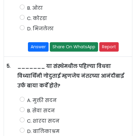
B. ओटा
C. कोरडा
D. भिजलेला
Answer
Share On WhatsApp
Report
5.
_______ या संस्थेमधील पहिल्या विधवा
विध्यार्थिनी गोदुताई म्हणजेच नंतरच्या आनंदीबाई
उर्फ बाया कर्वे होते?
A. मुक्ती सदन
B. सेवा सदन
C. शारदा सदन
D. बालिकाश्रम