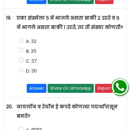
19.
एका संख्येला ५ ने भाजले असता बाकी २ उरते व ६
ने भागले असता बाकी १ उरते, तर ती संख्या कोणती?
A. ३२
B. ३५
C. ३७
D. ३०
Answer
Share On WhatsApp
Report
20.
नायलाॅन व रेयाॅन हे कपडे कोणत्या पदार्थापासून
बनते?