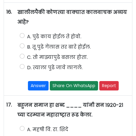
16.
खालीलपैकी कोणत्या वाक्यात कालवाचक अव्यय
आहे?
A. पुढे काय होईल ते होवो.
B. तू पुढे गेलास तर बारे होईल.
C. तो माझ्यापुढे बसला होता.
D. त्याला पुढे जावे लागले.
Answer
Share On WhatsApp
Report
17.
बहुजन समाज हा शब्द ____ यांनी सन १९२०-२१
च्या दरम्यान महाराष्ट्रात रूढ केला.
A. महषी वि. रा. शिदे