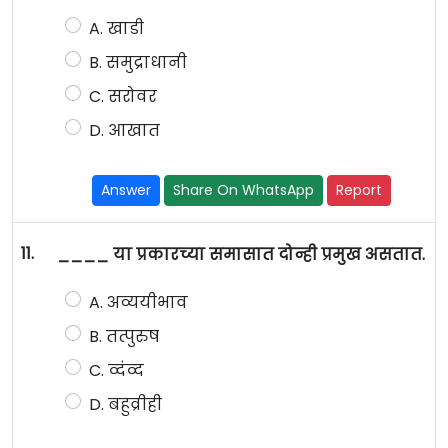
A. खाडी
B. समुद्राधानी
C. सरोवर
D. आखात
Answer
Share On WhatsApp
Report
11.
____ या प्रकारच्या समासात दोन्ही प्रमुख असतात.
A. अव्ययीभाव
B. तत्पुरुष
C. व्दंंव्द
D. बहुव्रीही