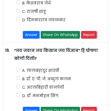
B. केशवराव जेधे
C. राजर्षी शाहू
D. दिनकरराव जवळकर
Answer
Share On WhatsApp
Report
18.
“जय जवान जय किसान जय विज्ञान” हि घोषणा
कोणी दिली?
A. लालबहादूर शास्त्री
B. डाॅ. ए. पी. जे. अब्दुल कलम
C. अटलबिहारी वाजपेयी
D. डाॅ. मनमोहन सिग
Answer
Share On WhatsApp
Report