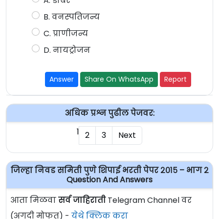
A. डांबर
B. वनस्पतिजन्य
C. प्राणीजन्य
D. नायट्रोजन
Answer
Share On WhatsApp
Report
अधिक प्रश्न पुढील पेजवर:
1
2
3
Next
जिल्हा निवड समिती पुणे शिपाई भरती पेपर २०१५ – भाग २
Question And Answers
आता मिळवा
सर्व जाहिराती
Telegram Channel वर
(अगदी मोफत) -
येथे क्लिक करा