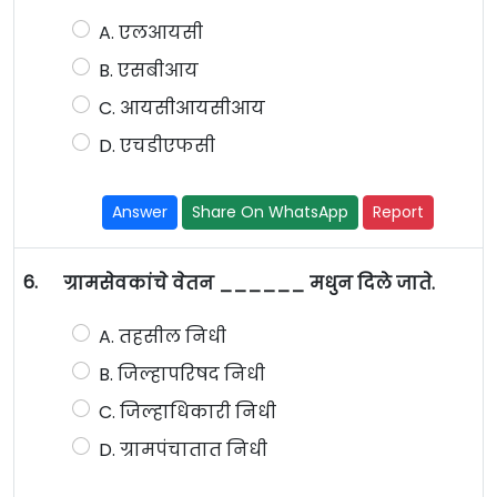
A. एलआयसी
B. एसबीआय
C. आयसीआयसीआय
D. एचडीएफसी
Answer
Share On WhatsApp
Report
6.
ग्रामसेवकांचे वेतन ______ मधुन दिले जाते.
A. तहसील निधी
B. जिल्हापरिषद निधी
C. जिल्हाधिकारी निधी
D. ग्रामपंचातात निधी