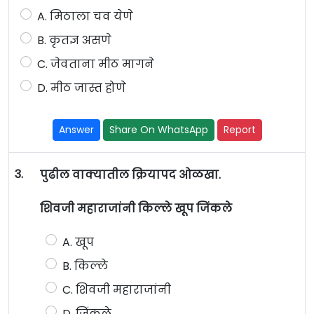
A. मिठाला चव येणे
B. कृतज्ञ असणे
C. जेवताना मीठ मागने
D. मीठ जास्त होणे
Answer
Share On WhatsApp
Report
3.
पुढील वाक्यातील क्रियापद ओळखा.
शिवजी महाराजांनी किल्ले खूप जिंकले
A. खूप
B. किल्ले
C. शिवजी महाराजांनी
D. जिंकले