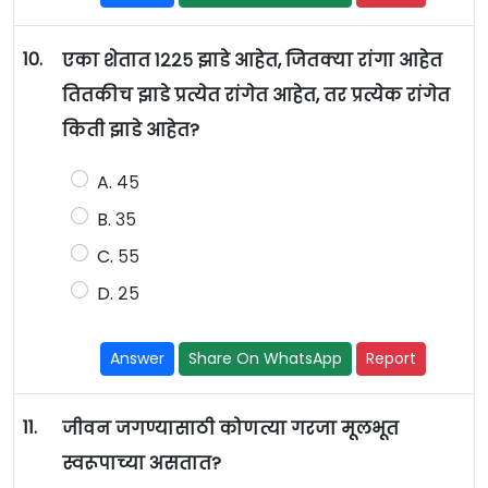
10.
एका शेतात १२२५ झाडे आहेत, जितक्या रांगा आहेत
तितकीच झाडे प्रत्येत रांगेत आहेत, तर प्रत्येक रांगेत
किती झाडे आहेत?
A. ४५
B. ३५
C. ५५
D. २५
Answer
Share On WhatsApp
Report
11.
जीवन जगण्यासाठी कोणत्या गरजा मूलभूत
स्वरूपाच्या असतात?