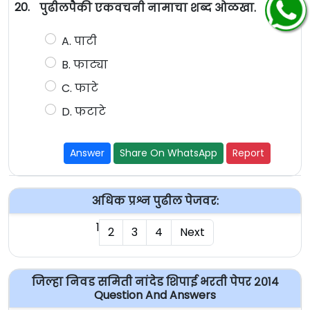
20.
पुढीलपैकी एकवचनी नामाचा शब्द ओळखा.
A. पाटी
B. फाट्या
C. फाटे
D. फटाटे
Answer
Share On WhatsApp
Report
अधिक प्रश्न पुढील पेजवर:
1
2
3
4
Next
जिल्हा निवड समिती नांदेड शिपाई भरती पेपर २०१४
Question And Answers