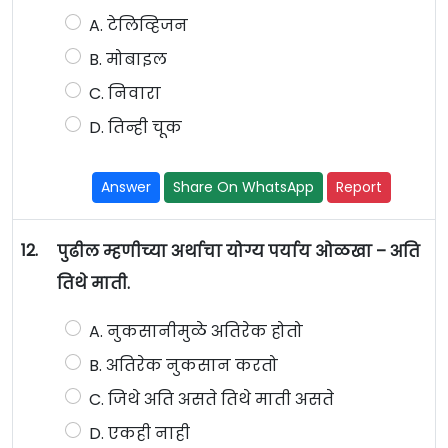
A. टेलिव्हिजन
B. मोबाइल
C. निवारा
D. तिन्ही चूक
Answer
Share On WhatsApp
Report
12.
पुढील म्हणीच्या अर्थाचा योग्य पर्याय ओळखा – अति
तिथे माती.
A. नुकसानीमुळे अतिरेक होतो
B. अतिरेक नुकसान करतो
C. जिथे अति असते तिथे माती असते
D. एकही नाही