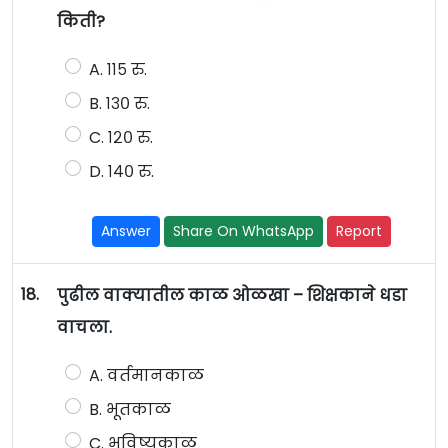
किती?
A. ११५ रु.
B. १३० रु.
C. १२० रु.
D. १४० रु.
Answer
Share On WhatsApp
Report
18.
पुढील वाक्यातील काळ ओळखा – शिक्षकाने धडा
वाचला.
A. वर्तमानकाळ
B. भूतकाळ
C. भविष्यकाळ