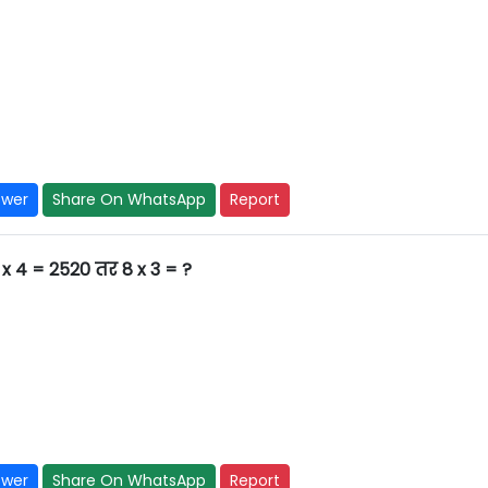
swer
Share On WhatsApp
Report
 x 4 = 2520 तर 8 x 3 = ?
swer
Share On WhatsApp
Report