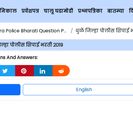
चे निकाल
प्रवेशपत्र
चालू घडामोडी
प्रश्नपत्रिका
बातम्या
द
 Police Bharati Question Paper
धुळे जिल्हा पोलीस शिपाई भरती
िल्हा पोलीस शिपाई भरती 2019
ons And Answers:
English