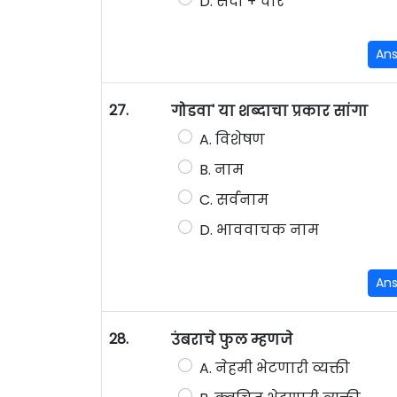
D. सदा + चार
An
27.
गोडवा' या शब्दाचा प्रकार सांगा
A. विशेषण
B. नाम
C. सर्वनाम
D. भाववाचक नाम
An
28.
उंबराचे फुल म्हणजे
A. नेहमी भेटणारी व्यक्ती