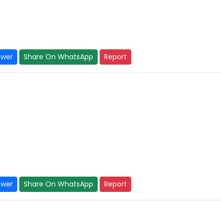
swer
Share On WhatsApp
Report
swer
Share On WhatsApp
Report