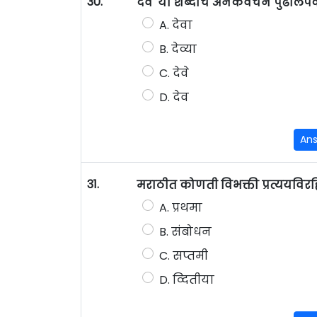
30.
देव' या शब्दाचे अनेकवचन पुढीलप
A. देवा
B. देव्या
C. देवे
D. देव
An
31.
मराठीत कोणती विभक्ती प्रत्ययविर
A. प्रथमा
B. संबोधन
C. सप्तमी
D. व्दितीया