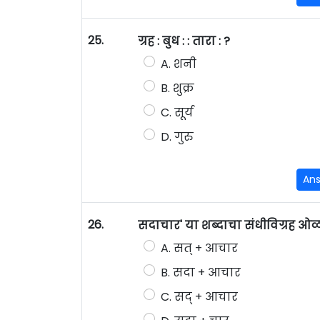
25.
ग्रह : बुध : : तारा : ?
A. शनी
B. शुक्र
C. सूर्य
D. गुरु
An
26.
सदाचार' या शब्दाचा संधीविग्रह ओ
A. सत् + आचार
B. सदा + आचार
C. सद् + आचार