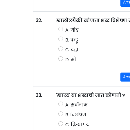
An
32.
खालीलपैकी कोणता शब्द विशेषण 
A. गोड
B. कडू
C. दहा
D. मी
An
33.
'खारट' या शब्दाची जात कोणती ?
A. सर्वनाम
B. विशेषण
C. क्रियापद