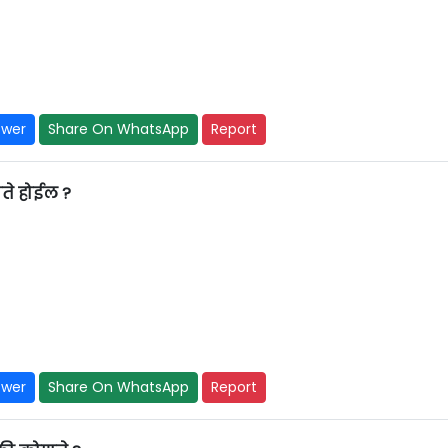
swer
Share On WhatsApp
Report
णते होईल ?
swer
Share On WhatsApp
Report