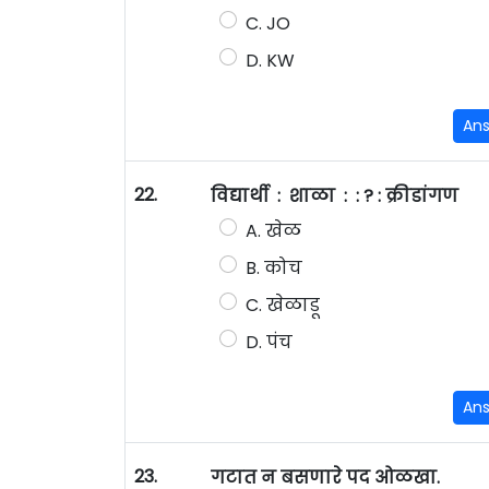
C. JO
D. KW
An
22.
विद्यार्थी : शाळा : : ? : क्रीडांगण
A. खेळ
B. कोच
C. खेळाडू
D. पंच
An
23.
गटात न बसणारे पद ओळखा.