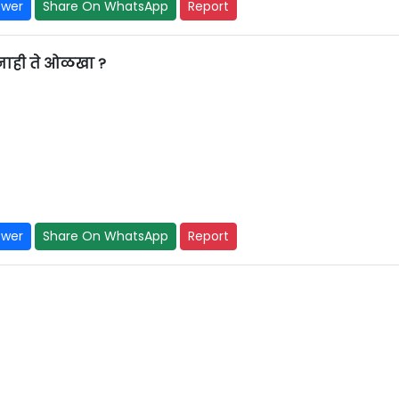
swer
Share On WhatsApp
Report
नाही ते ओळखा ?
swer
Share On WhatsApp
Report