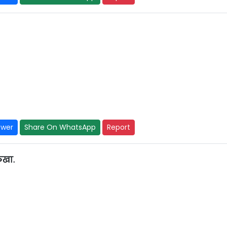
swer
Share On WhatsApp
Report
ळखा.