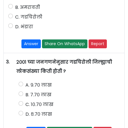
B. अमरावती
C. गडचिरोली
D. भंडारा
Answer
Share On WhatsApp
Report
3.
२००१ च्या जनगणनेनुसार गडचिरोली जिल्ह्याची
लोकसंख्या किती होती ?
A. ९.७० लाख
B. ७.७० लाख
C. १०.७० लाख
D. ८.७० लाख