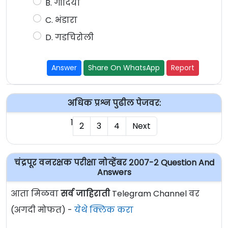
B. गोंदिया
C. भंडारा
D. गडचिरोली
Answer
Share On WhatsApp
Report
अधिक प्रश्न पुढील पेजवर:
1
2
3
4
Next
चंद्रपूर वनरक्षक परीक्षा नोव्हेंबर २००७-२ Question And
Answers
आता मिळवा
सर्व जाहिराती
Telegram Channel वर
(अगदी मोफत) -
येथे क्लिक करा