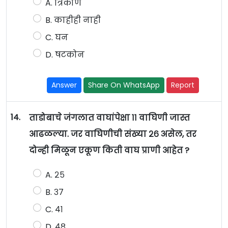
A. त्रिकोण
B. काहीही नाही
C. घन
D. षटकोन
Answer
Share On WhatsApp
Report
14.
ताडोबाचे जंगलात वाघांपेक्षा ११ वाघिणी जास्त
आढळल्या. जर वाघिणीची संख्या २६ असेल, तर
दोन्ही मिळून एकूण किती वाघ प्राणी आहेत ?
A. २५
B. ३७
C. ४१
D. ४८