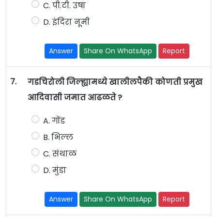
C. पी.टी. उषा
D. इंदिरा नूमी
Answer
Share On WhatsApp
Report
7.
गडचिरोली जिल्ह्यामध्ये खालीलपैकी कोणती प्रमुख
आदिवासी जमात आढळते ?
A. गोंड
B. भिल्ल
C. संथाळ
D. मुंडा
Answer
Share On WhatsApp
Report