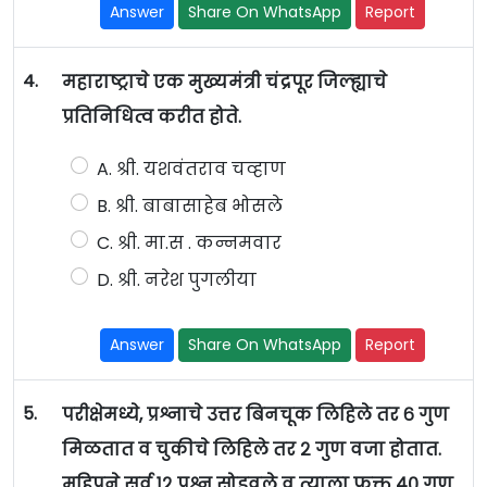
Answer
Share On WhatsApp
Report
4.
महाराष्ट्राचे एक मुख्यमंत्री चंद्रपूर जिल्ह्याचे
प्रतिनिधित्व करीत होते.
A. श्री. यशवंतराव चव्हाण
B. श्री. बाबासाहेब भोसले
C. श्री. मा.स . कन्नमवार
D. श्री. नरेश पुगलीया
Answer
Share On WhatsApp
Report
5.
परीक्षेमध्ये, प्रश्नाचे उत्तर बिनचूक लिहिले तर ६ गुण
मिळतात व चुकीचे लिहिले तर २ गुण वजा होतात.
महिपने सर्व १२ प्रश्न सोडवले व त्याला फक्त ४० गुण