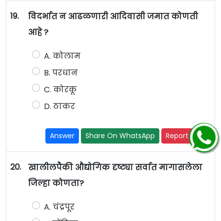
19.
विदर्भात न आढळणारी आदिवासी जमात कोणती
आहे ?
A. कोलाम
B. परधान
C. कोरकू
D. ठाकर
Answer
Share On WhatsApp
Report
20.
खालीलपैकी औद्योगिक दृष्ट्या सर्वात मागासलेला
जिल्हा कोणता?
A. चंद्रपूर