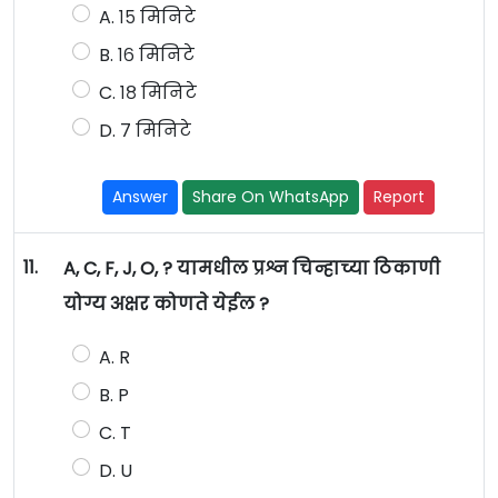
A. १५ मिनिटे
B. १६ मिनिटे
C. १८ मिनिटे
D. ७ मिनिटे
Answer
Share On WhatsApp
Report
11.
A, C, F, J, O, ? यामधील प्रश्न चिन्हाच्या ठिकाणी
योग्य अक्षर कोणते येईल ?
A. R
B. P
C. T
D. U