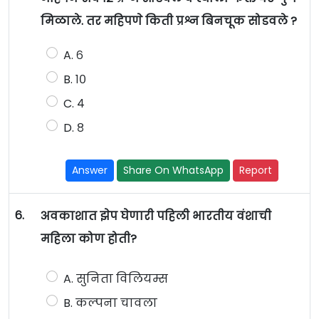
मिळाले. तर महिपणे किती प्रश्न बिनचूक सोडवले ?
A. ६
B. १०
C. ४
D. ८
Answer
Share On WhatsApp
Report
6.
अवकाशात झेप घेणारी पहिली भारतीय वंशाची
महिला कोण होती?
A. सुनिता विलियम्स
B. कल्पना चावला