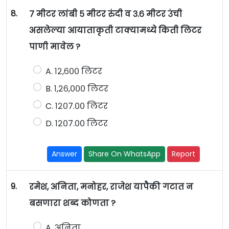
8.
७ मीटर लांबी ५ मीटर रुंदी व ३.६ मीटर उंची
असलेल्या आयाताकृती टाक्यामध्ये किती लिटर
पाणी मावेल ?
A. १२,६०० लिटर
B. १,२६,००० लिटर
C. १२०७.०० लिटर
D. १२०७.०० लिटर
Answer
Share On WhatsApp
Report
9.
रमेश, अनिता, मनोहर, राजेश यापैकी गटात न
बसणारा शब्द कोणता ?
A. अनिता