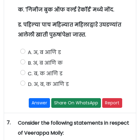
क. 'गिनीज बुक ऑफ वर्ल्ड रेकॉर्ड' मध्ये नोंद.
ड. पहिल्या पाच महिन्यात महिलाद्वारे उघडण्यांत
आलेली खाती पुरुषांपेक्षा जास्त.
A. अ, ब आणि ड
B. अ, ब आणि क
C. ब, क आणि ड
D. अ, ब, क आणि ड
Answer
Share On WhatsApp
Report
7.
Consider the following statements in respect
of Veerappa Moily: