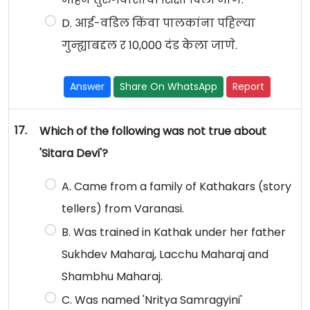
D. आई-वडिल किंवा पालकांना पहिल्या
गुन्ह्याबद्दल र 10,000 दंड केला जाणे.
Answer
Share On WhatsApp
Report
17.
Which of the following was not true about
'Sitara Devi'?
A. Came from a family of Kathakars (story
tellers) from Varanasi.
B. Was trained in Kathak under her father
Sukhdev Maharaj, Lacchu Maharaj and
Shambhu Maharaj.
C. Was named 'Nritya Samragyini'