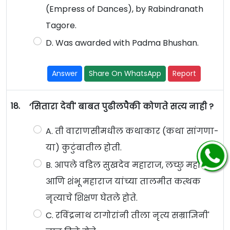
(Empress of Dances), by Rabindranath
Tagore.
D. Was awarded with Padma Bhushan.
Answer
Share On WhatsApp
Report
18.
‘सितारा देवी' बाबत पुढीलपैकी कोणते सत्य नाही ?
A. ती वाराणसीमधील कथाकार (कथा सांगणा-
या) कुटुंबातील होती.
B. आपले वडिल सुखदेव महाराज, लच्छु महाराज
आणि शंभू महाराज यांच्या तालमीत कत्थक
नृत्याचे शिक्षण घेतले होते.
C. रविंद्रनाथ टागोरांनी तीला नृत्य सम्राज्ञिनी'