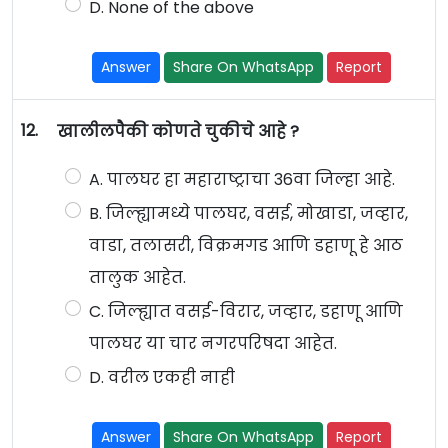
D. None of the above
Answer
Share On WhatsApp
Report
12.
खालीलपैकी कोणते चुकीचे आहे ?
A. पालघर हा महाराष्ट्राचा 36वा जिल्हा आहे.
B. जिल्ह्यामध्ये पालघर, वसई, मोखाडा, जव्हार,
वाडा, तलासरी, विक्रमगड आणि डहाणू हे आठ
तालुक आहेत.
C. जिल्ह्यात वसई-विरार, जव्हार, डहाणू आणि
पालघर या चार नगरपरिषदा आहेत.
D. वरील एकही नाही
Answer
Share On WhatsApp
Report