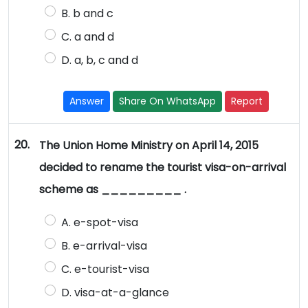
B. b and c
C. a and d
D. a, b, c and d
Answer
Share On WhatsApp
Report
20.
The Union Home Ministry on April 14, 2015
decided to rename the tourist visa-on-arrival
scheme as _________ .
A. e-spot-visa
B. e-arrival-visa
C. e-tourist-visa
D. visa-at-a-glance