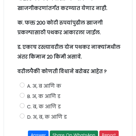
खाजगीकरणांतर्गत करण्यात येणार नाही.
क. फक्त 200 कोटी रुपयांपुढील खाजगी
प्रकल्पासाठी पथकर आकारला जाईल.
ड. एकाच रस्त्यावरील दोन पथकर नाक्यांमधील
अंतर किमान 20 किमी असावे.
वरीलपैकी कोणती विधाने बरोबर आहेत ?
A. अ, ब आणि क
B. अ, क आणि ड
C. ब, क आणि ड
D. अ, ब, क आणि ड
Answer
Share On WhatsApp
Report