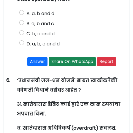
A. a, b and d
B. a, b and c
C. b, c and d
D. a, b, c and d
Answer
Share On WhatsApp
Report
6.
‘प्रधानमंत्री जन-धन योजने' बाबत खालीलपैकी
कोणती विधाने बरोबर आहेत ?
अ. खातेदारास डेबिट कार्ड द्वारे एक लाख रुपयांचा
अपघात विमा.
ब. खातेदारास अधिविकर्ष (overdraft) सवलत.