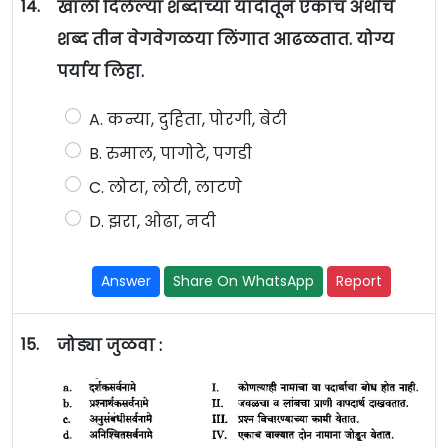
14.
खाली दिलेल्या शब्दांच्या यादीतून एकाच अर्थाचे
शब्द तीन वेगवेगळया लिंगात आढळतात. योग्य
पर्याय लिहा.
A. कन्या, दुहिता, पोरगी, बेटी
B. रुमाल, पागोटे, पगडी
C. लोटा, लोटी, लाटणे
D. झरा, ओढा, नदी
Answer
Share On WhatsApp
Report
15.
जोड्या जुळवा :