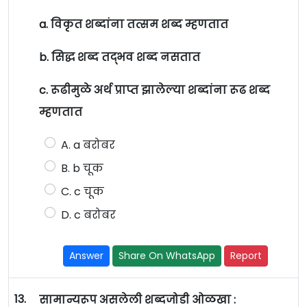
a. विकृत शब्दांना तत्सम शब्द म्हणतात
b. सिद्ध शब्द तद्भव शब्द नसतात
c. रूढीमुळे अर्थ प्राप्त झालेल्या शब्दांना रूढ शब्द
म्हणतात
A. a बरोबर
B. b चूक
C. c चूक
D. c बरोबर
Answer
Share On WhatsApp
Report
13.
सामान्यरूप असलेली शब्दजोडी ओळखा :