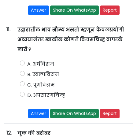
Answer
Share On WhatsApp
Report
11.
उद्गारातील भाव सौम्य असतो म्हणून केवलप्रयोगी
अव्ययानंतर खालील कोणते विरामचिन्ह वापरले
जाते ?
A. अर्धविराम
B. स्वल्पविराम
C. पूर्णविराम
D. अपसारणचिन्ह
Answer
Share On WhatsApp
Report
12.
चूक की बरोबर