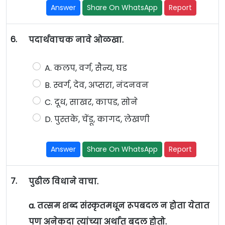
Answer
Share On WhatsApp
Report
6.
पदार्थवाचक नावे ओळखा.
A. कलप, वर्ग, सैन्य, घड
B. स्वर्ग, देव, अप्सरा, नंदनवन
C. दूध, साखर, कापड, सोने
D. पुस्तके, चेंडू, कागद, लेखणी
Answer
Share On WhatsApp
Report
7.
पुढील विधाने वाचा.
a. तत्सम शब्द संस्कृतमधून रूपबदल न होता येतात
पण अनेकदा त्यांच्या अर्थात बदल होतो.