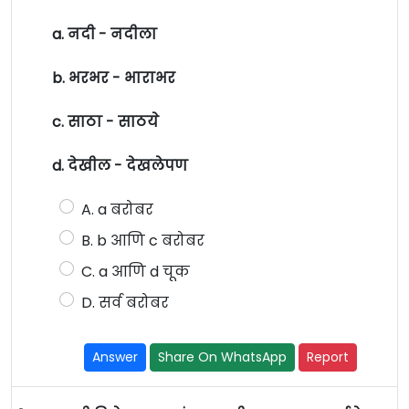
a. नदी - नदीला
b. भरभर - भाराभर
c. साठा - साठये
d. देखील - देखलेपण
A. a बरोबर
B. b आणि c बरोबर
C. a आणि d चूक
D. सर्व बरोबर
Answer
Share On WhatsApp
Report