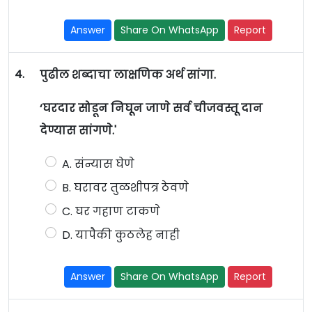
Answer
Share On WhatsApp
Report
4.
पुढील शब्दाचा लाक्षणिक अर्थ सांगा.
‘घरदार सोडून निघून जाणे सर्व चीजवस्तू दान
देण्यास सांगणे.'
A. संन्यास घेणे
B. घरावर तुळशीपत्र ठेवणे
C. घर गहाण टाकणे
D. यापैकी कुठलेह नाही
Answer
Share On WhatsApp
Report