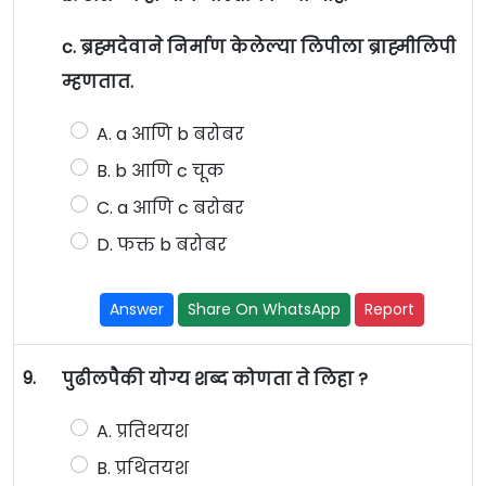
c. ब्रह्मदेवाने निर्माण केलेल्या लिपीला ब्राह्मीलिपी
म्हणतात.
A. a आणि b बरोबर
B. b आणि c चूक
C. a आणि c बरोबर
D. फक्त b बरोबर
Answer
Share On WhatsApp
Report
9.
पुढीलपैकी योग्य शब्द कोणता ते लिहा ?
A. प्रतिथयश
B. प्रथितयश