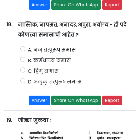
Answer
Share On WhatsApp
Report
18.
नास्तिक, नापसंत, अनादर, अपुरा, अयोग्य - ही पदे
कोणत्या समासाची आहेत ?
A. नञ् तत्पुरुष समास
B. कर्मधारय समास
C. द्विगु समास
D. अलुक् तत्पुरुष समास
Answer
Share On WhatsApp
Report
19.
जोड्या जुळवा :