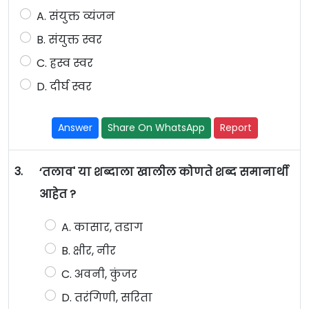
A. संयुक्त व्यंजन
B. संयुक्त स्वर
C. ह्रस्व स्वर
D. दीर्घ स्वर
Answer
Share On WhatsApp
Report
3.
‘तलाव' या शब्दाला खालील कोणते शब्द समानार्थी
आहेत ?
A. कासार, तडाग
B. क्षीर, नीर
C. अवनी, कुंजर
D. तरंगिणी, सरिता