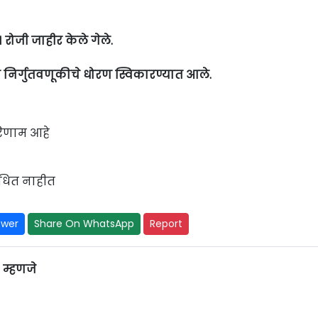
 रोजी जाहीर केले गेले.
ाठी निर्गुतवणूकीचे धोरण स्विकारण्यात आले.
परिणाम आहे
ंधित नाहीत
swer
Share On WhatsApp
Report
 म्हणजे