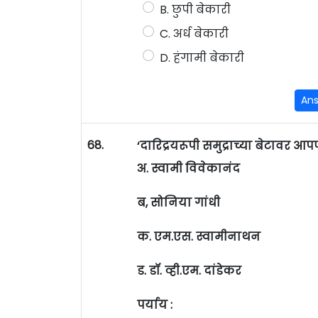
B. छुपी बेकारी
C. अर्ध बेकारी
D. हंगामी बेकारी
An
68.
‘दारिद्रयरूपी समुद्राच्या बेटावर
अ. स्वामी विवेकानंद
ब, सोनिया गांधी
क. एम.एस. स्वामीनाथन
ड. डॉ. व्ही.एम. दांडेकर
पर्याय :