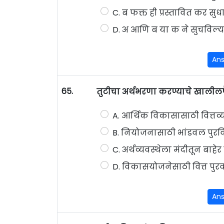
C. ब फक्त ही प्रस्तावित कर सु
D. अ आणि ब या क ने सुचविल्य
An
65.
तुटीचा अर्थभरणा करण्याचे खालीलप
A. आर्थिक विकासासाठी वित्तव्
B. नियोजनासाठी भांडवल पुरव
C. अर्थव्यवस्थेला मंदीतून बाहे
D. विकासयोजनेसाठी वित्त पुर
An