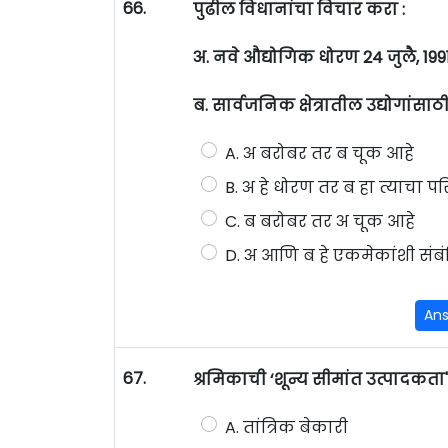
66.
पुढील विधानांचा विचार करा :
अ. नवे औद्योगिक धोरण 24 जुलै, 1991
ब. सार्वजनिक क्षेत्रातील उद्योगांस
A. अ बरोबर तर ब चूक आहे
B. अ हे धोरण तर ब हा त्याचा 
C. ब बरोबर तर अ चूक आहे
D. अ आणि ब हे एकमेकांशी संब
An
67.
श्रमिकाची ‘शून्य सीमांत उत्पादकता'
A. तांत्रिक बेकारी