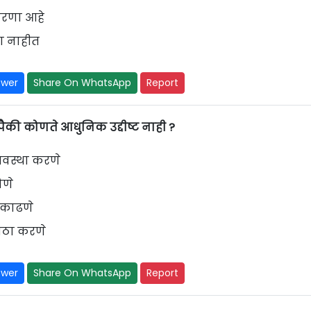
धारणा आहे
ा नाहीत
swer
Share On WhatsApp
Report
ैकी कोणते आधुनिक उद्दीष्ट नाही ?
यवस्था करणे
िणे
र काढणे
वठा करणे
swer
Share On WhatsApp
Report