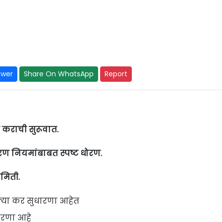
swer
Share On WhatsApp
Report
ा कराची सुरूवात.
रण नियमांबाबत स्पष्ट धोरण.
मिती.
ल्या कर सुधारणा आहेत
धारणा आहे