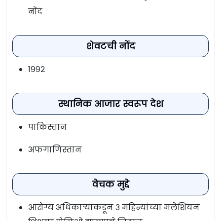
नोंद
शेवटची नोंद
१९९२
स्थानिक आजार स्वरूप देश
पाकिस्तान
अफगाणिस्तान
वेचक मुद्दे
आरोग्य अधिकाऱ्यांकडून ३ महिन्यांच्या मलेशियन