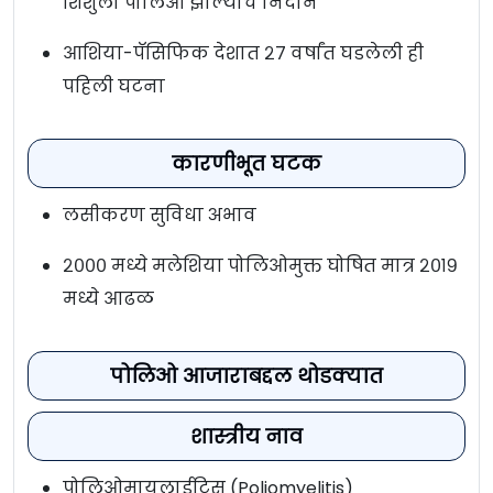
शिशुला पोलिओ झाल्याचे निदान
आशिया-पॅसिफिक देशात २७ वर्षांत घडलेली ही
पहिली घटना
कारणीभूत घटक
लसीकरण सुविधा अभाव
२००० मध्ये मलेशिया पोलिओमुक्त घोषित मात्र २०१९
मध्ये आढळ
पोलिओ आजाराबद्दल थोडक्यात
शास्त्रीय नाव
पोलिओमायलाईटिस (Poliomyelitis)