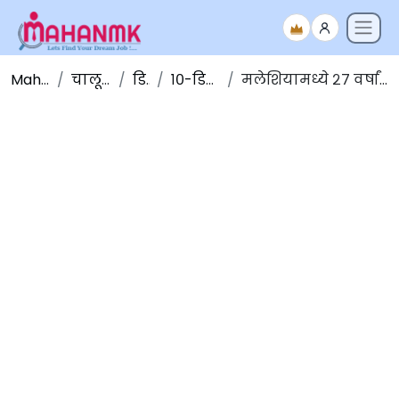
Maha NMK
चालू घडामोडी
डिसेंबर
१०-डिसेंबर-२०१९
मलेशियामध्ये २७ वर्षांत पोलिओची पहिली नोंद