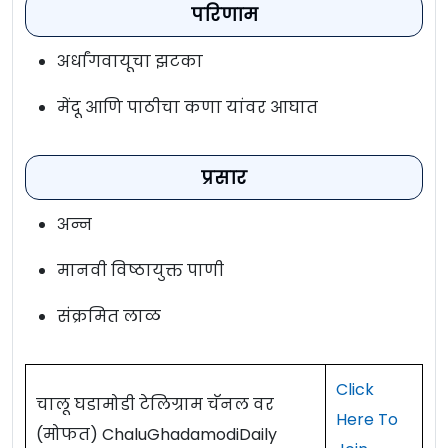
परिणाम
अर्धांगवायूचा झटका
मेंदू आणि पाठीचा कणा यांवर आघात
प्रसार
अन्न
मानवी विष्ठायुक्त पाणी
संक्रमित लाळ
Click
चालू घडामोडी टेलिग्राम चॅनल वर
Here To
(मोफत) ChaluGhadamodiDaily