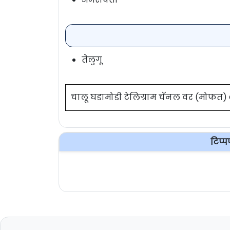
तेलुगू
चालू घडामोडी टेलिग्राम चॅनल वर (मोफत
टिप्