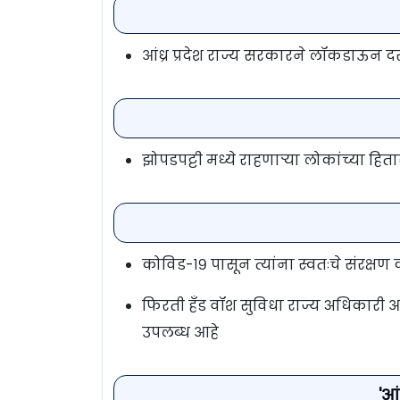
आंध्र प्रदेश राज्य सरकारने लॉकडाऊन 
झोपडपट्टी मध्ये राहणाऱ्या लोकांच्या हि
कोविड-१९ पासून त्यांना स्वतःचे संरक्ष
फिरती हँड वॉश सुविधा राज्य अधिकारी आ
उपलब्ध आहे
'आं