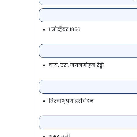
१ नोव्हेंबर १९५६
वाय. एस. जगनमोहन रेड्डी
बिस्वाभूषण हरीचंदन
अमरावती