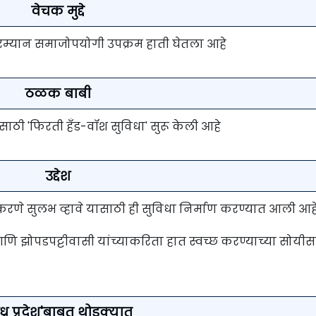
वेचक मुद्दे
दरम्यान समाजोपयोगी उपक्रम हाती घेतला आहे
ठळक बाबी
तासाठी 'फिरती हँड-वॉश सुविधा' सुरू केली आहे
उद्देश
ण करणे सुलभ व्हावे यासाठी ही सुविधा निर्माण करण्यात आली आह
णि झोपडपट्टीवासी यांच्याकरिता हात स्वच्छ करण्याच्या सोयीस
ध्र प्रदेश'बाबत थोडक्यात