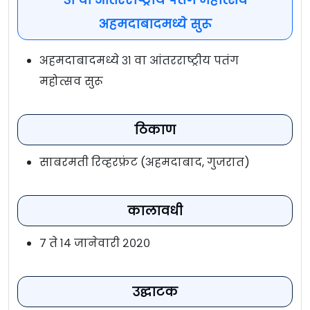
अहमदाबादमध्ये सुरू
अहमदाबादमध्ये ३१ वा आंतरराष्ट्रीय पतंग
महोत्सव सुरू
ठिकाण
साबरमती रिव्हरफ्रंट (अहमदाबाद, गुजरात)
कालावधी
७ ते १४ जानेवारी २०२०
उद्घाटक