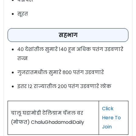
सूरत
सहभाग
४० देशांतील सुमारे १४० हून अधिक पतंग उडवणारे
तज्ज्ञ
गुजरातमधील सुमारे ८०० पतंग उडवणारे
इतर १२ राज्यातील २०० पतंग उडवणारे लोक
Click
चालू घडामोडी टेलिग्राम चॅनल वर
Here To
(मोफत) ChaluGhadamodiDaily
Join