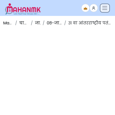
Maha NMK
चालू घडामोडी
जानेवारी
०८-जानेवारी -२०२०
३१ वा आंतरराष्ट्रीय पतंग महोत्सव अहमदाबादमध्ये सुरू