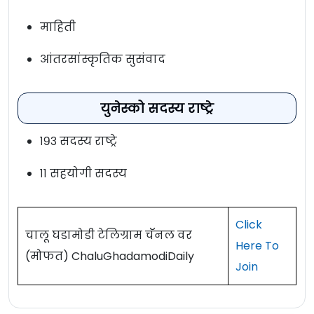
माहिती
आंतरसांस्कृतिक सुसंवाद
युनेस्को सदस्य राष्ट्रे
१९३ सदस्य राष्ट्रे
११ सहयोगी सदस्य
Click
चालू घडामोडी टेलिग्राम चॅनल वर
Here To
(मोफत) ChaluGhadamodiDaily
Join